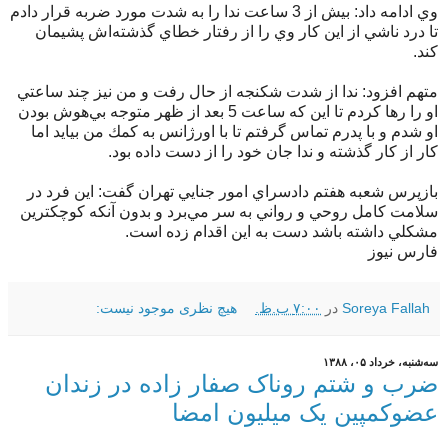
وي ادامه داد: بيش از 3 ساعت ندا را به شدت مورد ضربه قرار دادم
تا درد ناشي از اين كار وي را از رفتار خطاي گذشته‌اش پشيمان
كند.
متهم افزود: ندا از شدت شكنجه از ‌حال رفت و من نيز چند ساعتي
او را رها كردم تا اين كه ساعت 5 بعد از ظهر متوجه بي‌هوش بودن
او شدم و با پدرم تماس گرفتم تا با اورژانس به كمك من بيايد اما
كار از كار گذشته و ندا جان خود را از دست داده بود.
بازپرس شعبه هفتم دادسراي امور جنايي تهران گفت: اين فرد در
سلامت كامل روحي و رواني به سر مي‌برد و بدون آنكه كوچكترين
مشكلي داشته باشد دست به اين اقدام زده است.
فارس نیوز
Soreya Fallah
در
۷:۰۰ ب.ظ.
هیچ نظری موجود نیست:
سه‌شنبه، خرداد ۰۵، ۱۳۸۸
ضرب و شتم روناک صفار زاده در زندان
عضوکمپین یک میلیون امضا