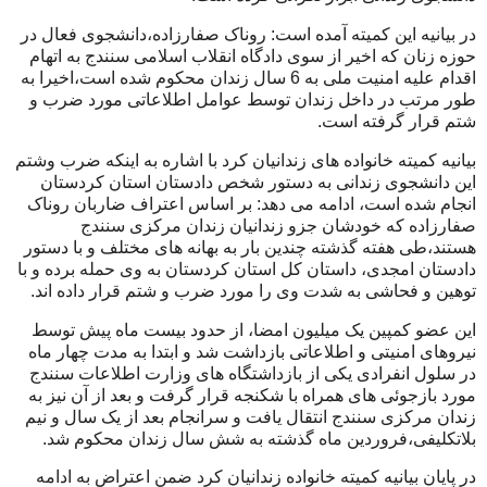
در بیانیه این کمیته آمده است: روناک صفارزاده،دانشجوی فعال در
حوزه زنان که اخیر از سوی دادگاه انقلاب اسلامی سنندج به اتهام
اقدام علیه امنیت ملی به 6 سال زندان محکوم شده است،اخیرا به
طور مرتب در داخل زندان توسط عوامل اطلاعاتی مورد ضرب و
شتم قرار گرفته است.
بیانیه کمیته خانواده های زندانیان کرد با اشاره به اینکه ضرب وشتم
این دانشجوی زندانی به دستور شخص دادستان استان کردستان
انجام شده است، ادامه می دهد: بر اساس اعتراف ضاربان روناک
صفارزاده که خودشان جزو زندانیان زندان مرکزی سنندج
هستند،طی هفته گذشته چندین بار به بهانه های مختلف و با دستور
دادستان امجدی، داستان کل استان کردستان به وی حمله برده و با
توهین و فحاشی به شدت وی را مورد ضرب و شتم قرار داده اند.
این عضو کمپین یک میلیون امضا، از حدود بیست ماه پیش توسط
نیروهای امنیتی و اطلاعاتی بازداشت شد و ابتدا به مدت چهار ماه
در سلول انفرادی یکی از بازداشتگاه های وزارت اطلاعات سنندج
مورد بازجوئی های همراه با شکنجه قرار گرفت و بعد از آن نیز به
زندان مرکزی سنندج انتقال یافت و سرانجام بعد از یک سال و نیم
بلاتکلیفی،فروردین ماه گذشته به شش سال زندان محکوم شد.
در پایان بیانیه کمیته خانواده زندانیان کرد ضمن اعتراض به ادامه