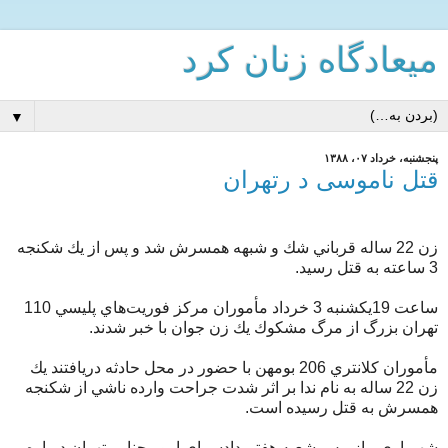
میعادگاه زنان كرد
▼
پنجشنبه، خرداد ۰۷، ۱۳۸۸
قتل ناموسی د رتهران
زن 22 ساله قرباني شك و شبهه همسرش شد و پس از يك شكنجه
3 ساعته به قتل رسيد.
ساعت 19يكشنبه 3 خرداد مأموران مركز فوريت‌هاي پليسي 110
تهران بزرگ از مرگ مشكوك يك زن جوان با خبر شدند.
مأموران كلانتري 206 بومهن با حضور در محل حادثه دريافتند يك
زن 22 ساله به نام ندا بر اثر شدت جراحت وارده ناشي از شكنجه
همسرش به قتل رسيده است.
شهرياري، بازپرس شعبه هفتم دادسراي امور جنايي تهران درباره