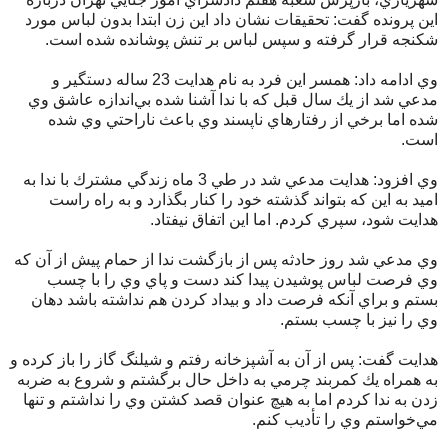
اين پرونده گفت: تحقيقات نشان داد اين زن ابتدا بدون لباس مورد
شكنجه قرار گرفته و سپس لباس بر تنش پوشانده شده است.
وي ادامه داد: همسر اين فرد به نام هدايت 23 ساله دستگير و
مدعي شد از يك سال قبل كه با ندا آشنا شده بي‌اندازه عاشق وي
شده اما برخي از رفتارهاي ناپسند وي باعث ناراحتي وي شده
است.
وي افزود: هدايت مدعي شد در طي 3 ماه زندگي مشترك با ندا به
اميد به اين كه بتواند گذشته خود را كنار بگذارد و به راه راست
هدايت شود، سپري كردم. اما اين اتفاق نيفتاد.
وي مدعي شد روز حادثه پس از بازگشت ندا از حمام پيش از آن كه
وي فرصت لباس پوشيدن پيدا كند دست و پاي وي را با چسب
بستم و براي آنكه فرصت داد و بيداد كردن هم نداشته باشد دهان
وي را نيز با چسب بستم.
هدايت گفت: پس از آن به آشپزخانه رفتم و شيلنگ گاز را باز كرده و
به همراه يك كمربند چرمي به داخل حال برگشتم و شروع به ضربه
زدن به ندا كردم اما به هيچ ‌عنوان قصد كشتن وي را نداشتم و تنها
مي‌خواستم وي را تأديب كنم.