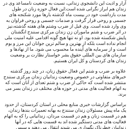
آزار و اذیت این دانشجوی زندانی، نسبت به وضعیت نامساعد وی در
زندان هم ابراز نگرانی شده است:این فعال حوزه زنان در طول
مدت بازداشت خود در بیست ماه گذشته بارها مورد شکنجه های
جسمی و روحی قرار گرفت و صدمات جسمی و روحی فراوان به
وی وارد شده است. وی قبل از ضرب وشتم های هفته گذشته،نیز
در اثر ضرب و شتم ماموران زن زندان مرکزی سنندج انگشتان
پایش شکسته شده بود. او نه تنها هیچ گونه اقدامی علیه امنیت ملی
انجام نداده است بلکه از بهترین و سالم ترین جوانان این مرز و بوم
است و از سرمایه های آینده ما محسوب می شود. ما از نهادها و
سازمان های بین المللی حقوق بشر خواستار نظارت بر وضعیت
زندان های کردستان و کل ایران هستیم.
علاوه بر ضرب و شتم این فعال حقوق زنان، در چند روز گذشته
خبرهای متفاوتی در خصوص وضعیت زندانیان زندان مرکزی سنندج
منتشر شده است که حاکی از ضرب و شتم تعدای از آنان است که
به اتهام فعالیت های مدنی در حوزه های مختلف در زندان بسر می
برند.
براساس گزارشات خبری منابع محلی در استان کردستان، از حدود
یک ماه پیش مسئولان زندان سنندج به بهانه تعمیرات بندها زندان،
هم در قسمت زنان و هم در قسمت مردان، زندانیانی را که به اتهام
فعالیت های مدنی دستگیر شده اند به قسمت هایی که در آنها
زندانیان خطرناک نگهداری می شوند انتقال می دهند و سپس