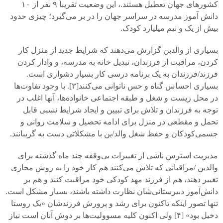
کشورهای جهان تعطیل هستند.، این وضعیت تقریباً
۹
نفر از
۱۰
دانش آموز مدرسه در سراسر جهان را در بر می‌گیرد؛ چیزی حدود
بیش از یک و نیم میلیارد کودک.
بسیاری از والدین گزارش می‌دهند که شرایط جدید از منزل کار
کردن، مراقبت از فرزندان، تبدیل خانه به مدرسه، و وادار کردن
فرزند/فرزندان به یک برنامه درسی کار بسیار دشواری است.
بسیاری احساس گناه و حس ناتوانی می‌کنند[
۳].
با وجود تفاوت‌ها
در محل زیست و شغل و طبقه اجتماعی خانواده‌ها، آنها اغلب در
توجه به فرزندان و تلاش برای تبیین و ایجاد شرایط نسبی قابل
تحمل و مقطعی در منزل برای ادامه تحصیل و سلامت روانی و
جسمی‌کودکان و حفظ شغل والد/ین با مشکلاتی دست به گریبانند.
مدیریت استرس ناشی از تغییرات بی‌وقفه چند ماه گذشته برای
والدین /مراقبانی که تلاش می‌کنند هم کار خود را به روش مجازی
تغییر دهند، هم از فرزند مهد کودکی خود مراقبت کنند و هم بر
دانش‌آموز دبیرستانی‌شان نظارت داشته باشند، بسیار مشکل است.
تنها تصور اینکه تاکنون برای رشد و پرورش فرزندشان «یک روستا
دخیل بود» [
۴]
ولی اکنون کلیه مسوولیت‌ها بر دوش آنان است نیاز