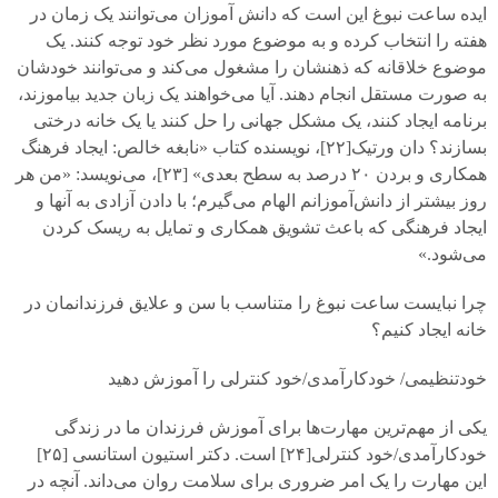
ایده ساعت نبوغ این است که دانش آموزان می‌توانند یک زمان در
هفته را انتخاب کرده و به موضوع مورد نظر خود توجه کنند. یک
موضوع خلاقانه که ذهنشان را مشغول می‌کند و می‌توانند خودشان
به صورت مستقل انجام دهند. آیا می‌خواهند یک زبان جدید بیاموزند،
برنامه ایجاد کنند، یک مشکل جهانی را حل کنند یا یک خانه درختی
بسازند؟ دان ورتیک[
۲۲]
، نویسنده کتاب «نابغه خالص: ایجاد فرهنگ
همکاری و بردن
۲۰
درصد به سطح بعدی» [
۲۳]
، می‌نویسد: «من هر
روز بیشتر از دانش‌آموزانم الهام می‌گیرم؛ با دادن آزادی به آنها و
ایجاد فرهنگی که باعث تشویق همکاری و تمایل به ریسک کردن
می‌شود.»
چرا نبایست ساعت نبوغ را متناسب با سن و علایق فرزندانمان در
خانه ایجاد کنیم؟
خودتنظیمی/ خودکارآمدی/خود کنترلی را آموزش دهید
یکی از مهم‌ترین مهارت‌ها برای آموزش فرزندان ما در زندگی
خودکارآمدی/خود کنترلی[
۲۴]
است. دکتر استیون استانسی [
۲۵]
این مهارت را یک امر ضروری برای سلامت روان می‌داند. آنچه در