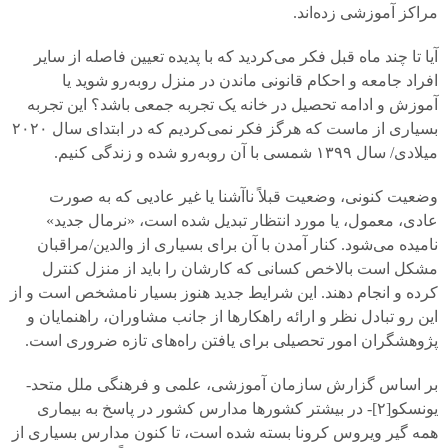
مراکز آموزشی زده‌اند.
آیا تا چند ماه قبل فکر می‌کردید که با پدیده تعیین فاصله از سایر
افراد جامعه و احکام قانونی ماندن در منزل روبه‌رو شوید یا
آموزش و ادامه تحصیل در خانه یک تجربه جمعی باشد؟ این تجربه
بسیاری از ماست که هرگز فکر نمی‌کردیم که در ابتدای سال
۲۰۲۰
میلادی/ سال
۱۳۹۹
شمسی با آن روبه‌رو شده و زندگی کنیم.
وضعیت کنونی، وضعیت قبلاً ناآشنا یا غیر عادیی که به صورت
عادی، معمول، یا مورد انتظار تبدیل شده است، «نرمال جدید»
نامیده می‌شود. کنار آمدن با آن برای بسیاری از والدین/مراقبان
مشکل است بالاخص کسانی که کارشان را باید از منزل کنترل
کرده و انجام دهند. این شرایط جدید هنوز بسیار نامشخص است و از
این رو تبادل نظر و ارائه راهکارها از جانب مشاوران، راهنمایان و
پژوهشگران امور تحصیلی برای یافتن راه‌های تازه ضروری است.
بر اساس گزارش سازمان آموزشی، علمی‌ و فرهنگی ملل متحد-
یونسکو[
۲]-
در بیشتر کشورها مدارس کشور در پاسخ به بیماری
همه گیر ویروس کرونا بسته شده است، تا کنون مدارس بسیاری از