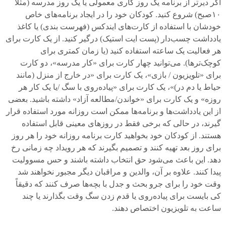
اگر دیرتر از برنامه یک روز کاری معمولی یا یک روز مدرسه (مثلاً
۱۰
صبح) شروع کنید. کودکان خود را در ایجاد برنامه‌های خاص
خودشان با استفاده از کارت‌های ایندکس (فهرست بندی) یا کاغذ
یادداشت چسب‌دار (پست ایت استیک) درگیر کنید. از یک کارت برای
هر فعالیت یک ساعته استفاده کنید (یا زمان کمتری برای
کوچک‌ترها). می‌توانید چهار کارت برای «کار مدرسه»، دو کارت
برای «تلویزیون / بازی»، یک کارت برای «در خارج از منزل (مانند
حیاط یا دم در)»، یک کارت برای «پیاده‌روی با سگ /یا یک کار هر
روزه» و یک کارت برای «خواندن/مطالعه آزاد» داشته باشید. بعضی
از این یادداشت‌ها و برنامه‌ها ممکن است روزانه مورد استفاده قرار
گیرند، در حالی که برخی فقط در روزهای معینی قابل استفاده
هستند. از کودکان خود بخواهید کارت برنامه روزانه خود را هر روز
برای روز بعد تهیه کنند و تصمیم بگیرند که هر رویداد چه زمانی رخ
دهد. این باعث می‌شود حق انتخاب داشته باشند و حس مسوولیت
پیدا کنند. علاوه بر آن، والدین و مراقبان دیگر مجبور نخواهند شد
وقت خود را برای جرو بحث و جدل با بچه‌ها صرف کنند که دقیقاً
کی بایست برای پیاده‌روی یا قدم زدن سگ وقت بگذارند یا چند
ساعت به تلویزیون اختصاص دهند.