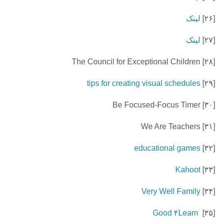
[
۲۶]
لینک
[
۲۷]
لینک
The Council for Exceptional Children
۲۸]
[
tips for creating visual schedules
۲۹]
[
Be Focused-Focus Timer
۳۰]
[
We Are Teachers
۳۱]
[
educational games
۳۲]
[
Kahoot
۳۳]
[
Very Well Family
۳۴]
[
Good
۴
Learn
۳۵]
[