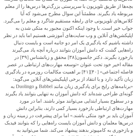
بچه‌ها از طریق تلویزیون با سرپرستی بزرگ‌ترها درس‌ها را از معلم
مربوطه یاد بگیرند. مطمئنآ این سوال مطرح می‌شود که آیا
کلاس‌های تلویزیونی جای رابطه مستقیم شاگرد و معلم را می‌گیرد.
جواب خیر است. با وجود اینکه اکنون مجبور به متکی شدن به
اپلیکشن‌های آنلاین و وب سایت‌های آموزشی هستیم اما باید در نظر
داشته باشیم که یادگیری یک امر دو جانبه است و بایست دنبال
راه‌هایی گشت که دانش آموزان بتوانند درباره آنچه یاد می‌گیرند
بازخورد بگیرند. دکتر جانسون[
۳۸]
محقق و زبانشناس [
۳۹]
در
مقاله اخیر خود تحت عنوان «توسعه مهارت‌های ارتباطی در عصر
فاصله اجتماعی» [
۴۰][۴۱]
بر اهمیت مکالمات روزمره در یادگیری
زبان تآکید دارد و با انتقاد از برخی اپلیکیشن‌های آنلاین می‌گوید:
«برنامه‌های رایج برای یادگیری زبان مانند
Babbel
و
Duolingo
به
گونه‌ای طراحی شده‌اند که دانش آموزان به تنهایی بتوانند یاد بگیرند
و در سطوح بسیار ابتدایی می‌توانند موثر باشند. اما در مورد
مهارت‌های ارتباطی بازخورد بسیار کمی‌ دارند، بنابراین دانش
آموزان باید بر خود متکی باشند.» اما برای پیشرفت در زمینه زبان و
درس‌ها معلمان و دانش آموزان بایست راه‌هایی را که بتوانند فیدبک
و بازخوری به کامپیوتر بدهند پیشهاد می‌کند. شما می‌توانید به