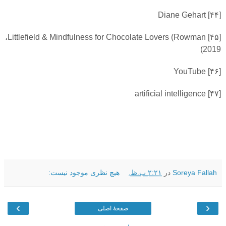
Diane Gehart
۴۴]
[
،
Littlefield
&
Mindfulness for Chocolate Lovers (Rowman
۴۵]
[
2019)
YouTube
۴۶]
[
artificial intelligence
۴۷]
[
Soreya Fallah
در
۲:۲۱ ب.ظ.
هیچ نظری موجود نیست:
›
‹
صفحهٔ اصلی