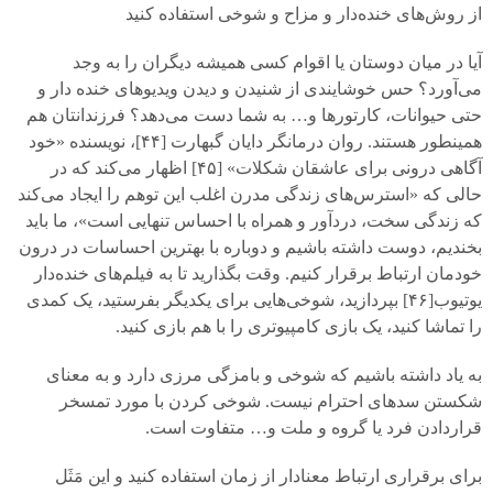
از روش‌های خنده‌دار و مزاح و شوخی استفاده کنید
آیا در میان دوستان یا اقوام کسی همیشه دیگران را به وجد
می‌آورد؟ حس خوشایندی از شنیدن و دیدن ویدیوهای خنده دار و
حتی حیوانات، کارتورها و… به شما دست می‌دهد؟ فرزندانتان هم
همینطور هستند. روان درمانگر دایان گبهارت [
۴۴]
، نویسنده «خود
آگاهی درونی برای عاشقان شکلات» [
۴۵]
اظهار می‌کند که در
حالی که «استرس‌های زندگی مدرن اغلب این توهم را ایجاد می‌کند
که زندگی سخت، دردآور و همراه با احساس تنهایی است»، ما باید
بخندیم، دوست داشته باشیم و دوباره با بهترین‌ احساسات در درون
خودمان ارتباط برقرار کنیم. وقت بگذارید تا به فیلم‌های خنده‌دار
یوتیوب[
۴۶]
بپردازید، شوخی‌هایی برای یکدیگر بفرستید، یک کمدی
را تماشا کنید، یک بازی کامپیوتری را با هم بازی کنید.
به یاد داشته باشیم که شوخی و بامزگی مرزی دارد و به معنای
شکستن سدهای احترام نیست. شوخی کردن با مورد تمسخر
قراردادن فرد یا گروه و ملت و… متفاوت است.
برای برقراری ارتباط معنادار از زمان استفاده کنید و این مَثَل