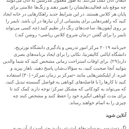
انتقال آنان کمک می‌کند. به طور معمول مدرسین به آنان می‌گویند
چه موقع باید فعالیت‌هایشان را تغییر دهند و زنگ‌ها علامتی برای
پایان هر کلاس هستند. در این شرایط جدید راهکارهایی در خانه ایجاد
کنید که راهبردهایی برای پشتیبانی از آن نیازها در آن باشد. تایمر را
بر روی آیفون‌ها، ساعت‌های زنگ دار نظیم کنید (چه کسی می‌تواند
تایمر را برای گفتن «زمان شروع کلاس ریاضی» روشن کند.)
خبرنامه
۲۰۱۹
مرکز امور تدریس و یادگیری دانشگاه نورتریج،
دانشگاه ایالتی کالیفرنیا، نکاتی را برای ایجاد برنامه‌های بصری
دارد[
۲۹].
برای اوقات استراحت زمانی مشخص کنید که شما والدین
بتوانید آنجا صحبت کنید، به سؤالات‌شان پاسخ دهید، ناهار بپزید و
غیره. از اپلیکشن‌هایی مانند «تمرکز بر زمان تمرکز» [
۳۰]
استفاده
کنید تا کارها را با فاصله‌های کوتاهی به فواصل گسسته تبدیل کنید،
که می‌تواند به کودکانی که مشکل تمرکز/ توجه دارند کمک کند تا
برای مدت کوتاهی انگیزه خود را حفظ کنند و مشخص کنند چه
چیزی را به اتمام خواهند رساند.
آنلاین شوید
اگر دسترسی به سایت‌های اینترنتی دارید بهتر است از آن بهره