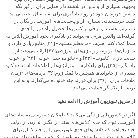
بجویید. بسیاری از والدین در تلاشند تا راه‌هایی برای درگیر نگه
داشتن فرزندان خود در روند یادگیری برای بقیه سال تحصیلی پیدا
کنند. خوشبختانه، بسیاری از وب‌سایت‌های آموزشی رایگان در
دسترس هستند و برخی از کشورها تحصیل راه دور را جدی
گرفته‌اند. والدین مربی می‌توانند در یادگیری نحوه آموزش آنلاین به
شما کمک کنند. سایت «ما معلم هستیم» [
۳۱]
منابع زیادی دارد، و
سازمان‌ها نیز وبینار و بازی‌های آموزشی[
۳۲]
ارائه می‌دهند از
سایت بازی «کاهوت» [
۳۳]
و «خانواده خیلی خوب» [
۳۴]
و «خوب
یاد بگیر» [
۳۵]
برای راهکارها، استراتژی‌ها و اطلاعات استفاده کنید.
بسیاری از خانواده‌ها همچنین با کمک زوم[
۳۶]
برنامه‌های «زمان
ملاقات بازی» [
۳۷]
برای فرزند چند خانواده می‌گذارند و به این
ترتیب از یکدیگر حمایت می‌کنند.
از طریق تلویزیون آموزش را ادامه دهید
اگر در کشورهایی زندگی می‌کنید که امکان دسترسی به سایت‌های
آموزشی قوی که جای کلاس‌های سنتی را بگیرد ندارید، از دولت
خود بخواهید که کلاس‌های جدی تلویزیونی را در چند کانال برای
کلاس‌های مختلف ارائه دهد. به طوری که همان ساعت‌های مدرسه