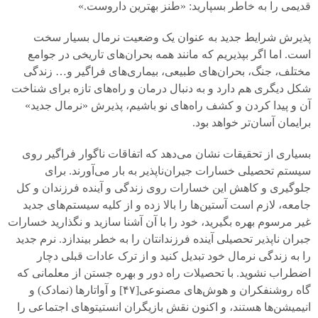
قدیمی‌ را به خاطر بسپارید: «طنز بهترین داروست.»
پذیرش شرایط جدید به عنوان یک وضعیت نرمال بسیار سخت
است. اما اگر بپذیریم که مانند همه بحران‌های تاریخی در جوامع
مختلف، جنگ، بحران‌های طبیعی، بیماری‌های فراگیر و… زندگی
شکل دیگری هم دارد و به دنبال درمان و راه‌های تازه برای شناخت
آن و پیدا کردن و کشف راه‌های نو باشیم، پذیرش «نرمال جدید»
برایمان آسان‌تر خواهد بود.
بسیاری از تحقیقات نشان می‌دهد که اتفاقات ناگوار فراگیر روی
سیستم تحصیلی خسارات جیران‌ناپذیر به بار می‌آورند. برای
جلوگیری و کاهش این خسارات روی زندگی و آینده فرزندان و کل
جامعه، لازم است آستین‌ها را بالا زده و از کلیه سیستم‌های جدید
غیر مرسوم بهره بگیرید، خود را با آن آشنا سازید و نگذارید خسارات
جبران ناپذیر تحصیلی آینده فرزندانتان را به خطر بیندازد. نرم جدید
را به زندگی نرمال خود تبدیل کنید و از ترک عادات قبلی دچار
اضطراب نشوید. با تحصیلات راه دور و بهره جستن از معلمانی که
گاه روشنفکران و هوش‌های مصنوعی[
۴۷]
و آواتارها (نمادک) و
انیمیشن‌ها هستند، و اکنون نقش بازیگران انستیتوهای اجتماعی را