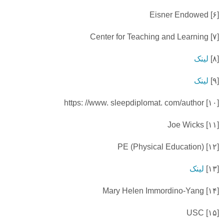
Eisner Endowed
۶]
[
Center for Teaching and Learning
۷]
[
[
۸]
لینک
[
۹]
لینک
https: //www. sleepdiplomat. com/author
۱۰]
[
Joe Wicks
۱۱]
[
PE (Physical Education)
۱۲]
[
[
۱۳]
لینک
Mary Helen Immordino-Yang
۱۴]
[
USC
۱۵]
[