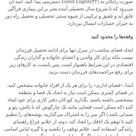
صورت رایگان به [
۴۲]
Enskill English
دسترسی پیدا کنید. امید آن
می‌‌رود که تا شروع سال تحصیلی آینده بشر بر این بیماری فراگیر
فایق آید و تلقیق و ترکیبی از شیوه سنتی تحصیلی و تحصیل راه دور
به جبران خسارات امسال بپردازد.
وقفه‌ها را محدود کنید
ایجاد فضای مناسب در منزل تنها برای ادامه تحصیل فرزندان
نیست بلکه برای کار والدین و اعضای خانواده و گذاران زندگی
اقتصادی در این شرایط ناهموار است. پس بایست به کارهای زیر
برای رفع مزاحمت‌های فرزندان دست بزنید.
ابتدا، «فضای اداری» را برای هر یک از افراد خانواده مشخص کنید.
در فضای کمتری ممکن است نیاز به ایجاد یک فضا و منطقه
مشخصی داشته باشید. بگذارید کودکان دفتر کاری برای خود ایجاد
کنند (که ممکن است فضایی مانند بک چارگوش که با بالش، پتو و
صندلی باشد.) اگر میز را به اشتراک می‌گذارید، پوشه‌های را تنظیم
کنید تا توهم یک اتاقک را ایجاد کند. دوم، از علایم چراغ راهنمای
رانندگی استفاده کنید. علائم توقف را بکشید و با گیره لباس اسامی‌