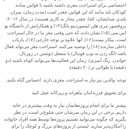
اختصاصی برای استراحت مغزی داشته باشید با قوانین ساده.
کودکان باید بدانند که این قوانین چقدر است (مدت زمان، میزان
بلندی صدایشان، کجا، چقدر مجاز به کاری هستند). در سال
۲۰۱۲
،
پروفسور مری هلن ایمموردینو یانگ[
۱۴]
و همکارانش از دانشگاه یو
اس سی [
۱۵]
نشان دادند که حتی وقتی مغز ما در حال استراحت
است، بیکار نیست[
۱۶].
آنها علاوه بر توجه خارجی [
۱۷]
، بازتاب
داخلی سازنده [
۱۸]
را توصیه می‌کنند. استراحت مغز می‌تواند فعال
باشد (لگد زدن به توپ فوتبال) یا منفعل (نوشتن در ژورنال،
خواندن، رنگ آمیزی). زمان این فعالیت‌ها می‌توانند کوتاه باشند (دو
دقیقه) یا طولانی تر (
۲۰
دقیقه).
توجه: والدین نیز نیاز به استراحت مغزی دارند. احساس گناه نکنید.
برای تشویق فرزندانتان ماهرانه و زیرکانه عمل کنید
بیشتر ما برای انجام پروژه‌هایمان نیاز به وقت بیشتری در خانه
داریم. برخی در این زمان سرشان حتی شلوغ‌تر است، در نظر
بگیرید که چگونه می‌توانید تقسیم پروژه‌ها توسط همه افراد خانواده
را امکان‌پذیر سازید. لیستی از پروژه‌های بزرگ و کوچک را برای