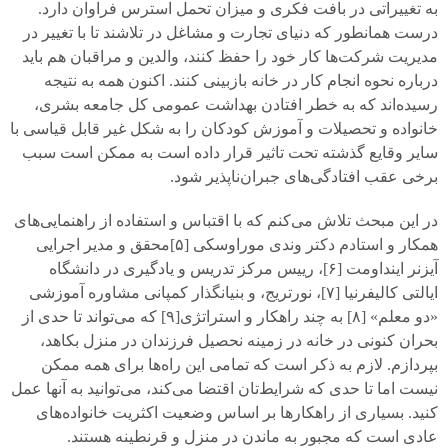
به تغییراتی در بافت فکری و میزان تحمل استرس فراوان دارد.
درست همانطور که دنیای تجارت و مشاغل در تلاشند تا با تغییر در
مدیریت شرکت‌ها کار خود را حفظ کنند، والدین و مراقبان هم باید
درباره نحوه انجام کار در خانه بازبینی کنند. اکنون همه به نتیجه
رسیده‌اند که به خطر افتادن بهداشت عمومی‌ کل جامعه بشری،
خانواده و تحصیلات و آموزش کودکان را به شکل غیر قابل قیاسی با
سایر وقایع گذشته تحت تاثیر قرار داده است به ممکن است سبب
برخی عقب افتادگی‌های جبران‌ناپذیر شود.
در این مبحث تلاش می‌کنم که با اقتباس و استفاده از راهنمایی‌های
همکار و استادم دکتر وندی موراوسکی [
۵]
محقق و مدیر اجرایی
آیزنر اینداومت [
۶]
، رییس مرکز تدریس و یادگیری در دانشگاه
ایالتی کالیفرنیا [
۷]
، نورتریج، و بنیانگذار کمپانی مشاوره آموزشی
«دو معلم» [
۸]
به چند راهکار و استراتژی[
۹]
که می‌تواند تا حدی از
بحران کنونی در خانه در زمینه نحصیل فرزندان در منزل بکاهد،
بپردازم. لازم به ذکر است که تمامی‌ این راه‌ها برای همه ممکن
نیست اما تا حدی که شرایط‌تان اقتضا می‌کند، می‌توانید به آنها عمل
کنید. بسیاری از راهکارها بر اساس وضعیت اکثریت خانواده‌های
عادی است که مجبور به ماندن در منزل و قرنطینه هستند.