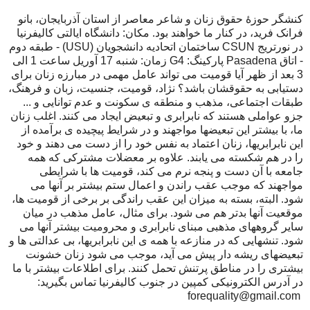
کنشگر حوزهٔ حقوق زنان و شاعر معاصر از استان آذربایجان، بانو
فرانک فرید، در کنار ما خواهند بود. مکان: دانشگاه ایالتی کالیفرنیا
در نورتریج CSUN ساختمان اتحادیه دانشجویان (USU) - طبقه دوم
- اتاق Pasadena پارکینگ: G4 زمان: شنبه 17 آوریل ساعت 1 الی‌
3 بعد از ظهر آیا قومیت می تواند عامل مهمی در مبارزه زنان برای
دستیابی به حقوقشان باشد؟ نژاد، قومیت، جنسیت، زبان و فرهنگ،
طبقات اجتماعی، مذهب و منطقه ی سکونت و عدم توانایی و ...
جزو عواملی هستند که نابرابری و تبعیض ایجاد می کنند. اغلب زنان
ما، با بیشتر این تبعیضها مواجهند و در شرایط پیچیده ی برآمده از
این نابرابریها، زنان اعتماد به نفس خود را از دست می دهند و خود
را در هم شکسته می یابند. علاوه بر معضلات مشترکی که همه
جامعه با آن دست و پنجه نرم می کند، قومیت ها با شرایطی
مواجهند که موجب عقب راندن و اعمال ستم بیشتر بر آنها می
شود. البته، بسته به میزان این عقب راندگی بر برخی از قومیت ها،
موقعیت آنها بدتر هم می شود. برای مثال، عامل مذهب در میان
سایر گروههای مذهبی مبنای نابرابری و محرومیت بیشتر آنها می
شود. تنشهایی که در منازعه با همه ی این نابرابریها، بی عدالتی ها و
تبعیضهای ریشه دار پیش می آید، موجب می شود زنان خشونت
بیشتری را در مناطق پرتنش تحمل کنند. برای اطلاعات بیشتر با ما
در آدرس الکترونیکی کمپین در جنوب کالیفرنیا تماس بگیرید:
forequality@gmail.com