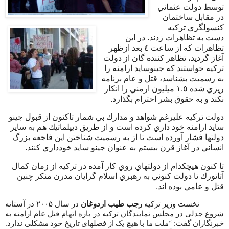
توسط دولت عثماني
در مقابل ساختمان
كنسولگري تركيه
دست به تظاهرات زدند. در اين
تظاهرات كه از ساعت ٤ بعد ازظهر
آغاز گرديد، تظاهر كننده گان از دولت
تركيه خواستند كه جينوسايد ارامنه را
به رسميت بشناسد، قتل و عام برنامه
ريزي شده ١.٥ ميليون ارمني را انكار
نكند و به حقوق بشر احترام بگذارد.
دولت تركيه عليرغم شواهد و مدارك بي شمار تاكنون از قبول جينو
سايد ارامنه خود داري كرده است و از طريق ديپلماتيك هم به ساير
دولتها فشار آورده است تا از به رسميت شناختن اين فاجعه بزرگ
انساني در آغاز قرن بيستم به عنوان جينو سايد خودداري كنند.
تا كنون هيچكدام از دولتهاي روي كار آمده در تركيه از زمان كمال
آتاتورك تا دولت كنوني به رهبري اسلام گرايان مدرن منكر چنين
قتل و عامي بوده اند.
نخست وزیر ترکیه
رجب طیب اردوغان
در سال ۲۰۰۵ در آستانه
شروع جدلی در مجلس نمایندگان ترکیه در باره اتهام قتل عام ارامنه به
خبرنگاران گفت: “ملت ما با هیچ یک از فصلهای تاریخ خود مشکلی ندارد.