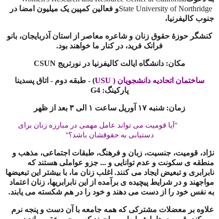
of Northridge
State University
و فعالین کمپین یک میلیون امضا در
جنوب کالیفرنیا،
کنشگر حوزهٔ حقوق زنان و شاعره معاصر از استان آذربایجان، بانو
فرانک فرید، در کنار ما خواهند بود.
مکان: دانشگاه ایالت کالیفرنیا در نورتریج
CSUN
ساختمان اتحادیه دانشجویان (
USU
) - طبقه دوم - اتاق پسدینا
پارکینگ: G4
زمان: شنبه ۱۷ آوریل ساعت ۱ الی‌ ۳ بعد از ظهر
"آیا قومیت می تواند عامل مهمی در مبارزه زنان برای
دستیابی به حقوقشان باشد؟"
نژاد، قومیت، جنسیت، زبان و فرهنگ، طبقات اجتماعی، مذهب و
منطقه ی سکونت و عدم توانایی و ... جزو عواملی هستند که
نابرابری و تبعیض ایجاد می کنند. اغلب زنان ما، با بیشتر این تبعیضها
مواجهند و در شرایط پیچیده ی برآمده از این نابرابریها، زنان اعتماد
به نفس خود را از دست می دهند و خود را در هم شکسته می یابند.
علاوه بر معضلات مشترکی که همه جامعه با آن دست و پنجه نرم