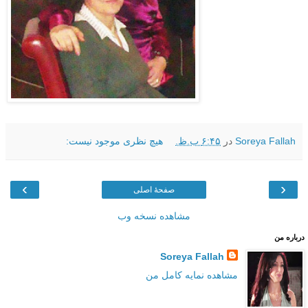
Soreya Fallah
در
۶:۴۵ ب.ظ.
هیچ نظری موجود نیست:
›
‹
صفحهٔ اصلی
مشاهده نسخه وب
درباره من
Soreya Fallah
مشاهده نمایه کامل من