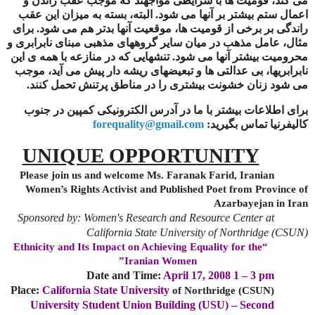
می کند، قومیت ها با شرایطی مواجهند که موجب عقب راندن و
اعمال ستم بیشتر بر آنها می شود. البته، بسته به میزان این عقب
راندگی بر برخی از قومیت ها، موقعیت آنها بدتر هم می شود. برای
مثال، عامل مذهب در میان سایر گروههای مذهبی مبنای نابرابری و
محرومیت بیشتر آنها می شود. تنشهایی که در منازعه با همه ی این
نابرابریها، بی عدالتی ها و تبعیضهای ریشه دار پیش می آید، موجب
می شود زنان خشونت بیشتری را در مناطق پرتنش تحمل کنند.
برای اطلاعات بیشتر با
ما در آدرس الکترونیکی کمپین در جنوب
کالیفرنیا تماس بگیرید:
forequality@gmail.com
UNIQUE
OPPORTUNITY
Please join us and welcome Ms. Faranak Farid,
Iranian
Women
’s Rights Activist and Published Poet from Province of
Azarbayejan
in
Iran
Sponsored by: Women's Research and
Resource
Center
at
California
State
University
of Northridge (CSUN)
“Ethnicity and Its Impact on Achieving Equality for the
”
Iranian Women
Date and Time:
April 17, 2008
1 –
3 pm
Place:
California
State
University
of Northridge (CSUN)
University
Student
Union
Building
(
USU
) – Second