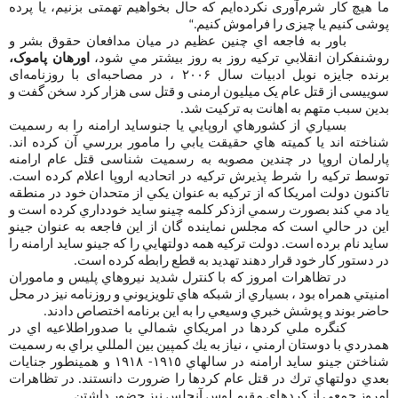
ما هیچ کار شرم‌آوری نکرده‌ایم که حال بخواهیم تهمتی بزنیم، یا پرده
پوشی کنیم یا چیزی را فراموش کنیم.“
باور به فاجعه اي چنين عظيم در ميان مدافعان حقوق بشر و
روشنفكران انقلابي تركيه روز به روز بيشتر مي شود،
اورهان پاموک،
برنده جایزه نوبل ادبیات سال ۲۰۰۶ ، در مصاحبه‌ای با روزنامه‌ای
سوییسی از قتل عام یک میلیون ارمنی و قتل سی هزار کرد سخن گفت و
بدین سبب متهم به اهانت به ترکیت شد.
بسياري از كشورهاي اروپايي يا جنوسايد ارامنه را به رسميت
شناخته اند يا كميته هاي حقيقت يابي را مامور بررسي آن كرده اند.
پارلمان اروپا در چندین مصوبه به رسمیت شناسی قتل عام ارامنه
توسط ترکیه را شرط پذیرش ترکیه در اتحادیه اروپا اعلام کرده است.
تاكنون دولت امريكا كه از تركيه به عنوان يكي از متحدان خود در منطقه
ياد مي كند بصورت رسمي ازذكر كلمه چينو سايد خودداري كرده است و
اين در حالي است كه مجلس نماينده گان از اين فاجعه به عنوان جينو
سايد نام برده است. دولت تركيه همه دولتهايي را كه جينو سايد ارامنه را
در دستور كار خود قرار دهند تهديد به قطع رابطه كرده است.
در تظاهرات امروز كه با كنترل شديد نيروهاي پليس و ماموران
امنيتي همراه بود ، بسياري از شبكه هاي تلويزيوني و روزنامه نيز در محل
حاضر بوند و پوشش خبري وسيعي را به اين برنامه اختصاص دادند.
كنگره ملي كردها در امريكاي شمالي با صدوراطلاعيه اي در
همدردي با دوستان ارمني ، نياز به يك كمپين بين المللي براي به رسميت
شناختن جينو سايد ارامنه در سالهاي ١٩١٥- ١٩١٨ و همينطور جنايات
بعدي دولتهاي ترك در قتل عام كردها را ضرورت دانستند. در تظاهرات
امروز جمعي از كردهاي مقيم لوس آنجلس نيز حضور داشتن