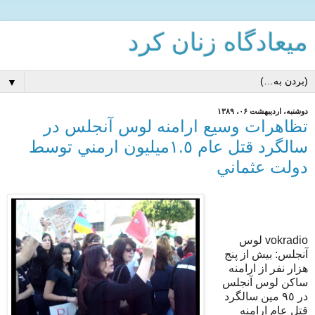
میعادگاه زنان كرد
▼
دوشنبه، اردیبهشت ۰۶، ۱۳۸۹
تظاهرات وسيع ارامنه لوس آنجلس در
سالگرد قتل عام ١.٥ميليون ارمني توسط
دولت عثماني
vokradio لوس
آنجلس: بيش از پنج
هزار نفر از ارامنه
ساكن لوس آنجلس
در ٩٥ مين سالگرد
قتل عام ارامنه