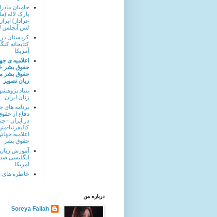
حامیان مادرا
پارک لاله (ما
عزادار) ایران
لس آنجلس / 
کردستان در
کتابخانه کنگ
آمریکا
اعلامیه ی جه
حقوق بشر -ا
حقوق بشر من
زبان تصویر
بنیاد پژوهشه
زنان ایران
برنامه های ج
دفاع از حقو
در ایران - ج
کالیفرنیا-مت
اعلامیه جهان
حقوق بشر
آموزش زبان
انگلیسی صد
آمریکا
خاطره های م
درباره من
Soreya Fallah