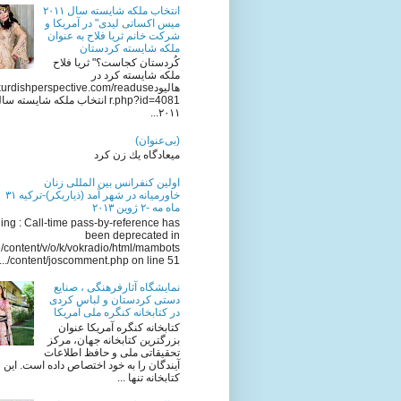
انتخاب ملکه شایسته سال ٢٠١١
میس اکساتی لیدی" در آمریکا و
شرکت خانم ثریا فلاح به عنوان
ملکه شایسته کردستان
کُردستان کجاست؟" ثریا فلاح
ملکه شایسته کرد در
هالیودkurdishperspective.com/readuse
r.php?id=4081 انتخاب ملکه شایسته سا
٢٠١١...
(بی‌عنوان)
میعادگاه یك زن كرد
اولين كنفرانس بين المللى زنان
خاورميانه در شهر آمد (ذياربكر)-تركيه ٣١
ماه مه -٢ ژوين ٢٠١٣
ng : Call-time pass-by-reference has
been deprecated in
/content/v/o/k/vokradio/html/mambots
/content/joscomment.php on line 51...
نمایشگاه آثارفرهنگی ، صنایع
دستی کردستان و لباس کردی
در کتابخانه کنگره ملی آمریکا
کتابخانه کنگره آمریکا عنوان
بزرگترین کتابخانه جهان، مرکز
تحقیقاتی ملی و حافظ اطلاعات
آیندگان را به خود اختصاص داده است. این
کتابخانه تنها ...