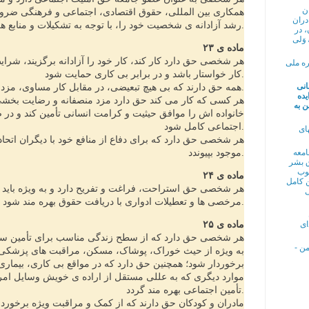
ن
همکاری بین المللی، حقوق اقتصادی، اجتماعی و فرهنگی ضرو
دران
رشد آزادانه ی شخصیت خود را، با توجه به تشکیلات و منابع هر کشور، به دست آورد.
، در
وَلی
ماده ی ۲۳
ره ملی
کار خواستار باشد و در برابر بی کاری حمایت شود.
انی
۲. همه حق دارند که بی هیچ تبعیضی، در مقابل کار مساوی، مزد مساوی بگیرند.
یده
 به
خانواده اش را موافق حیثیت و کرامت انسانی تأمین کند و در
اجتماعی کامل شود.
ای
امعه
موجود بپیوندد.
ق بشر
نوب
ماده ی ۲۴
ن کامل
هر شخصی حق استراحت، فراغت و تفریح دارد و به ویژه باید 
ی
مرخصی ها و تعطیلات ادواری با دریافت حقوق بهره مند شود.
ای
ماده ی ۲۵
ن -
به ویژه از حیث خوراک، پوشاک، مسکن، مراقبت های پزشکی
برخوردار شود؛ همچنین حق دارد که در مواقع بی کاری، بیماری،
موارد دیگری که به عللی مستقل از اراده ی خویش وسایل امر
تأمین اجتماعی بهره مند گردد.