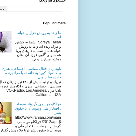
جستجوی این وبلاگ
Popular Posts
ما زنده به رویش هزاران جوانه
ایم
Soreya Fallah شما به كشتن
و مرگ زنده ايد و ما به رويش
جوانه هامان شما به دارهای برپا
شده برای گلوی فرزندان دهان
دوخته مینازید و م...
نامه زنان فعال سياسى، اجتماعى، هنرى
و آكادميك كورد به خانم ناديا مراد برنده
جایزه صلح نوبل
تبريك و تهنيت بيش از ٢٨٠ تن از زنان فع
سياسى، اجتماعى، هنرى و آكادميك كورد به
ناديا مراد VOKRadio, Los Angeles,
California, USA ...
فولکلو موسمی کُردها،رسومات
، افتخار ملی و پیوند آن با حقوق
بشر
http://www.iranian.com/main
/2012/apr-8 فولکلو مو سمی
کُردها،رسو مات ، افتخار ملی و
پیوند آن با حقوق بشر ثریا فلاح پیش گفتار: ا