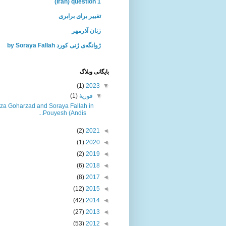
(Iran) question 1
تغییر برای برابری
زنان آذرمهر
ژوانگه‌ی ژنی كورد by Soraya Fallah
بايگانی وبلاگ
(1)
2023
▼
▼
فوریهٔ
(1)
za Goharzad and Soraya Fallah in
Pouyesh (Andis...
(2)
2021
◄
(1)
2020
◄
(2)
2019
◄
(6)
2018
◄
(8)
2017
◄
(12)
2015
◄
(42)
2014
◄
(27)
2013
◄
(53)
2012
◄