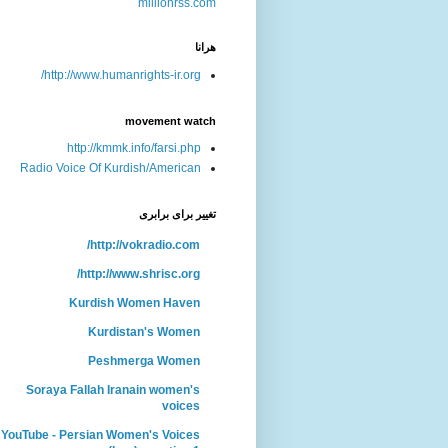
هرانا
http://www.humanrights-ir.org/
movement watch
http://kmmk.info/farsi.php
Radio Voice Of Kurdish/American
تغییر برای برابری
http://vokradio.com/
http://www.shrisc.org/
Kurdish Women Haven
Kurdistan's Women
Peshmerga Women
Soraya Fallah Iranain women's
voices
YouTube - Persian Women's Voices