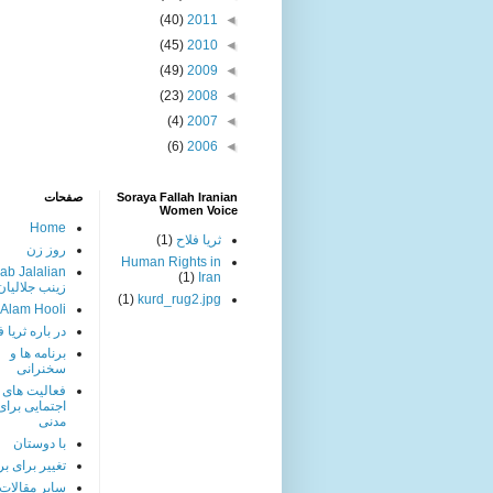
(40)
2011
◄
(45)
2010
◄
(49)
2009
◄
(23)
2008
◄
(4)
2007
◄
(6)
2006
◄
Soraya Fallah Iranian
صفحات
Women Voice
Home
ثریا فلاح
(1)
روز زن
Human Rights in
ab Jalalian
(1)
Iran
زینب جلالیان
(1)
kurd_rug2.jpg
 Alam Hooli
در باره ثریا ف
برنامه ها و
سخنرانی
فعالیت های
اجتمایی برا
مدنی
با دوستان
تغییر برای بر
سایر مقالات