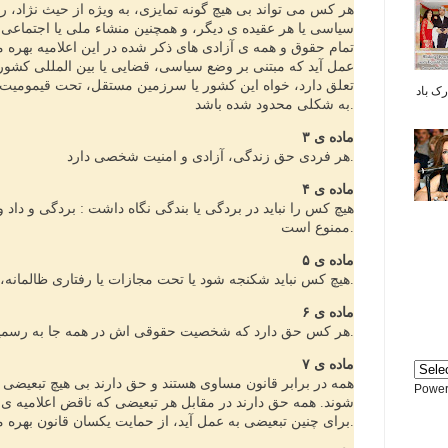
هر کس می تواند بی هیچ گونه تمایزی، به ویژه از حیث نژاد، 
سیاسی یا هر عقیده ی دیگر، و همچنین منشاء ملی یا اجتماعی،
تمام حقوق و همه ی آزادی های ذکر شده در این اعلامیه بهره مند
عمل آید که مبتنی بر وضع سیاسی، قضایی یا بین المللی کشو
تعلق دارد، خواه این کشور یا سرزمین مستقل، تحت قیمومیت یا
بر شما مبارک باد
به شکلی محدود شده باشد.
ماده ی ۳
هر فردی حق زندگی، آزادی و امنیت شخصی دارد.
ماده ی ۴
هیچ کس را نباید در بردگی یا بندگی نگاه داشت : بردگی و داد 
ممنوع است.
ماده ی ۵
هیچ کس نباید شکنجه شود یا تحت مجازات یا رفتاری ظالمانه، ضد انسانی یا تحقیر آمیز قرار گیرد.
ماده ی ۶
هر کس حق دارد که شخصیت حقوقی اش در همه جا به رسمیت شناخته شود.
ماده ی ۷
همه در برابر قانون مساوی هستند و حق دارند بی هیچ تبعیضی 
Power
شوند. همه حق دارند در مقابل هر تبعیضی که ناقض اعلامیه ی
برای چنین تبعیضی به عمل آید، از حمایت یکسان قانون بهره مند گردند.