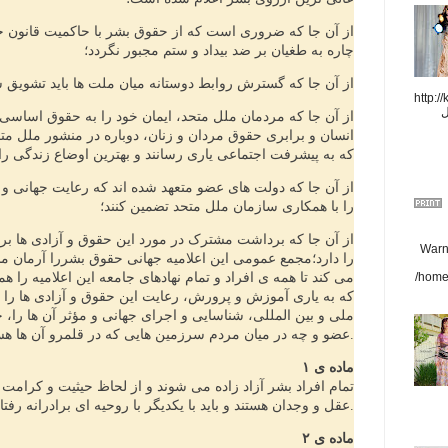
از آن جا که ضروری است که از حقوق بشر با حاکمیت قانون حم
چاره به طغیان بر ضد بیداد و ستم مجبور نگردد؛
از آن جا که گسترش روابط دوستانه میان ملت ها باید تشویق 
http://
ل
از آن جا که مردمان ملل متحد، ایمان خود را به حقوق اساس
انسان و برابری حقوق مردان و زنان، دوباره در منشور ملل متح
که به پیشرفت اجتماعی یاری رسانند و بهترین اوضاع زندگی را در
از آن جا که دولت های عضو متعهد شده اند که رعایت جهانی و
را با همکاری سازمان ملل متحد تضمین کنند؛
از آن جا که برداشت مشترک در مورد این حقوق و آزادی ها بر
Warni
را دارد؛مجمع عمومی این اعلامیه جهانی حقوق بشررا آرمان م
می کند تا همه ی افراد و تمام نهادهای جامعه این اعلامیه را ه
/home
که به یاری آموزش و پرورش، رعایت این حقوق و آزادی ها را گس
ملی و بین المللی، شناسایی و اجرای جهانی و مؤثر آن ها را،
عضو و چه در میان مردم سرزمین هایی که در قلمرو آن ها هستند، تأمین کنند.
ماده ی ۱
تمام افراد بشر آزاد زاده می شوند و از لحاظ حیثیت و کرامت 
عقل و وجدان هستند و باید با یکدیگر با روحیه ای برادرانه رفتار کنند.
ماده ی ۲