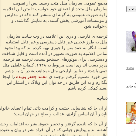
مجمع عمومی سازمان ملل متحد رسید. پس از تصویب
سازمان ملل متحد از اعضای خود خواست تا متن این اعلامیه
را به صورت عمومی به گونه ای منتشر کنند «که در مدارس
و موسسات آموزشی پخش گشته، به نمایش گذاشته، و
خوانده شود».
ترجمه ی فارسی و دریِ این اعلامیه در وب سایت سازمان
ملل به طرز عجیبی غیر قابل دسترسی و غیر قابل استفاده
است. انگار به عمد متن را جوری تهیه کرده اند که پیدا نشود:
تمامی اعلامیه به صورت تصویر در آمده است و قابل شناخت
و دسترسی برای موتورهای جستجو نیست. ترجمه هم ترجمه
ی پر دست اندازی است مربوط به ۱۹۴۸. کلمات غلطی مثل
«می باشد» و تعابیر نارایجی مثل «مجاهدت» در آن به چشم
می خورد. تصمیم گرفتم ترجمه ی
محمد جعفر پوینده
را اینجا
ال
بگذارم و به این طریق در حد توان این وبلاگ در انتشار این
 خانم
سند کمکی کرده باشم.
دیباچه
از آن جا که شناسایی حیثیت و کرامت ذاتی تمام اعضای خانوا
ناپذیر آنان اساس آزادی، عدالت و صلح در جهان است؛
از آن جا که نادیده گرفتن و تحقیر حقوق بشر به اقدامات وحشیا
آشفته اند و پیدایش جهانی که در آن افراد بشر در بیان و عقیده 
...
عالی ترین آرزوی بشر اعلام شده است؛