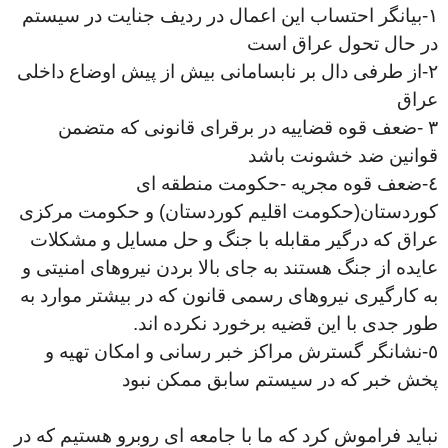
١
-
بيانگر احتساب اين اعمال در رديف جنايت در سيستم
در حال تحول عراق است
٢
-
از طرفى دال بر نابسامانى بيش از پيش اوضاع داخلى
عراق
٣
-
ضعف قوه قضاييه در برقراى قانونى كه متضمن
قوانين ضد خشونت باشد
٤
-
ضعف قوه مجريه -حكومت منطقه اى
كوردستان(حكومت اقليم كوردستان) و حكومت مركزى
عراق كه درگير مقابله با جنگ و حل مسايل و مشكلات
عايده از جنگ هستند به جاى بالا بردن نيروهاى امنيتى و
به كارگيرى نيروهاى رسمى قانون که در بيشتر موارد به
طور جدى با اين قضيه برخورد نكرده اند
.
٥
-
نشانگر گسترش مراكز خبر رسانى و امكان تهيه و
پخش خبر كه در سيستم سابق ممكن نبود
نبايد فراموش كرد كه ما با جامعه اى روبرو هستيم كه در