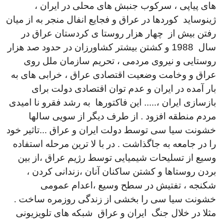
های پیاپی ، سرکوب جنبش های محلی در ایران ،
ژینوساید کوردها در عراق و فجایع انفال منجر به از میان
رفتن بیش از چهار هزار روستا ی کردستان عراق در
سال 1988 و کشتن بیشتر کشاورزان در حدود صد هزار
روستایی و نیروی مردمی ، تحریم سازمان ملل روی
عراق و وخامت وضعیت اقتصادی عراق ، خرابی های به
بار آمده در ایران و عدم توان اقتصادی دولت برای
بازسازی ایران ،..... این فاکتورها به رشد فقرو نا امیدی
مردم منطقه افزود . از طرف دیگر از سویی سالها
خشونت سیا سی توسط دولت ایران و عراق ...تاثیر خود
را در جامعه به جاگذاشت . در با لا ترین مرحله استفاده
وسیع از تسلیحات شیمیایی توسط رژیم عراق ،از بین
بردن روستاها و کشتن ساکنان آنان ،زندانی کردن ،
شکنجه ، تفتیش در سطح وسیع ،اعدام عمومی
خشونت سیا سی را بخشی از زندگی روزمره ساخت .
مثلا در خلال جنگ ایران و عراق شبکه های تلویزیونی