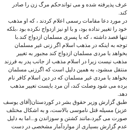
عرف پذيرفته شده و مى تواندحكم مرگ زن را صادر
كند
.
در مورد دعا مقامات رسمى اعلام كردند ، كه او مذهب
خود را تغيير نداده بود، و با او نيز ازدواج نكرده بود ،بلكه
تنها قصد داشته ، كه با پسرى مسلمان ازدواج كند.با
توجه به اينكه در مذهب اسلام اگر زنى غير مسلمان
بخواهد با مردى مسلمان ازدواج كند مجبور به تغيير
مذهب نيست زيرا در اسلام مذهب از جانب پدر به فرزند
منتقل مىشود، به همين دليل است كه اگرزنى مسلمان
بخواهد با مردى غير مسلمان كه در دين اسلام كافر نام
برده مى شود وصلت كند، آن مرد بايست تعيير مذهب
دهد
.
طبق گزارش وزير حقوق بشر در كوردستان(آقاى يوسف
عزيز) مسيله قتل ناموسى بالاست، و به اشكال مختلف
صورت مى گيرد،مانند كشتن و سوزاندن و...اما به دليل
عدم گزارش بسيارى از مواردآمار مشخصى در دست