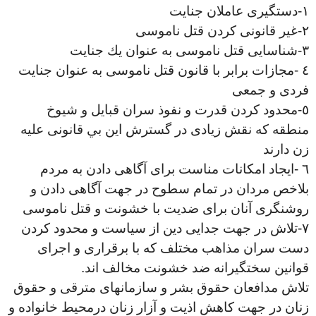
١
-
دستگيرى عاملان جنايت
٢
-
غير قانونى كردن قتل ناموسى
٣
-
شناسايى قتل ناموسى به عنوان يك جنايت
٤
-
مجازات برابر با قانون قتل ناموسى به عنوان جنايت
فردى و جمعى
٥
-
محدود كردن قدرت و نفوذ سران قبايل و شيوخ
منطقه كه نقش زيادى در گسترش اين بي قانونى عليه
زن دارند
٦
-
ايجاد امكانات مناست براى آگاهى دادن به مردم
بلاخص مردان در تمام سطوح در جهت آگاهى دادن و
روشنگرى آنان براى ضديت با خشونت و قتل ناموسى
٧
-
تلاش در جهت جدايى دين از سياست و محدود كردن
دست سران مذاهب مختلف كه با برقرارى و اجراى
قوانين سختگيرانه ضد خشونت مخالف اند
.
تلاش مدافعان حقوق بشر و سازمانهاى مترقى و حقوق
زنان در جهت كاهش اذيت و آزار زنان درمحيط خانواده و