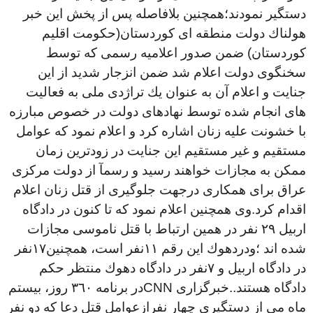
دستگير نمودند؛همچنين بلافاصله پس از پخش اين خبر
هولناك دولت منطقه اى كوردستان(حكومت اقليم
كوردستان) ضمن صدور اعلاميه رسمى كه توسط
سخنگوى دولت اعلام شد ضمن انزجار شديد از اين
جنايت و اعلام آن به عنوان يك تراژدى ملى به فعاليت
هاى انجام شده توسط نهادهاى دولت در خصوص مبارزه
با خشونت عليه زنان اشاره كرد و اعلام نمود كه عوامل
مستقيم و غير مستقيم اين جنايت در زودترين زمان
ممكن به مجازات خواهند رسيد و رسمآ از دولت مركزى
عراق براى همكارى درجهت جلوگيرى از قتل زنان اعلام
اقدام كرد.وى همچنين اعلام نمود كه تا كنون در دادگاه
اربيل ٢٩ نفر در همين ارتباط با قتل ناموسى مجازات
شده اند ؛ودردهوك اين رقم ١١نفر است، همچنين١٧نفر
در دادگاه اربيل و ٧نفر در دادگاه دهوك منتظر حكم
دادگاه هستند..خبرگزارى
CNN
در برنامه ٣٦٠ روز، بيستم
ماه مى از دستگيرى چهار نفرازعوامل قتل دعا كه دو نفر