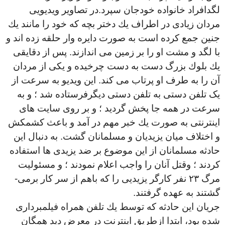
لگدافراد خانواده خودجان سپرد.در تصاوير ويديويى
مردان زيادى در اطراف يك دختر بچه كه خود را مانند يك
جنين جمع كرده است به صورت دايره وار حلقه زده اند و
با لگد و مشت او را بر زمين مى اندازند. پس از دقايقى
يك بلوك بزرگ دست به دست چرخيده و يكى از مردان
آن را به طرف او پرتاب مى كند. اين ويديو به سرعت از
یک تلفن دستى به تلفن دستى دیگرفرستاده شد ؛ و به
سرعت در همه جا پخش گرديد ؛ و بر روى سايت هاى
اينترنتى به صورت يك خبر مهم در آمد و باعث كشمكش
و اختلاف ميان يزيديان و مسلمانان گشت. به دنبال اين
حادثه مسلمانان از اين موضوع بر ضد يزيدى ها استفاده
كردند ؛ وقتل آنان را واجب اعلام نمودند ؛ و مسئوليت
مرگ ٢٣ نفر كارگر يزيديى را كه باهم از سر كار برمى-
گشتند به عهده گرفتند.
جريان اين حادثه كه توسط يك تلفن همراه فيلمبردارى
شده بود، ابتدا ازطريق اينترنت در معرض دید همگان