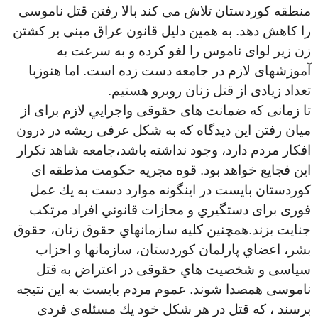
منطقه كوردستان تلاش مى كند بالا رفتن قتل ناموسى
را كاهش دهد. به همين دليل قانون عراق مبنى بر كشتن
زن زير لواى ناموس را لغو كرده و به سرعت به
آموزشهاى لازم در جامعه دست زده است. اما هنوزبا
تعداد زيادى از قتل زنان روبرو هستيم
.
تا زمانى كه ضمانت هاى حقوقى واجرايي لازم براى از
ميان رفتن اين ديدگاه كه به شكل عرفى ريشه در درون
افكار مردم دارد، وجود نداشته باشد،جامعه شاهد تكرار
اين فجايع خواهد بود. قوه مجريه حكومت مذطقه اى
كوردستان بايست در اينگونه موارد دست به يك عمل
فورى براى دستگيري و مجازات قانوني افراد مرتكب
جنايت بزند.همچنين كليه سازمانهاي حقوق زنان، حقوق
بشر، اعضاي پارلمان كوردستان، سازمانها و احزاب
سياسى و شخصيت هاي حقوقى در اعتراض به قتل
ناموسى همصدا شوند. عموم مردم بايست به اين نتيجه
برسند ، كه قتل در هر شكل خود يك مسئلەی فردى