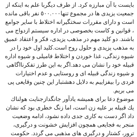
بايست با آن مبارزه كرد. از طرف ديگربا علم به اينكه از
جمعيت يزيدى ها در مجموع تنها٥٠٠.٠٠٠ نفر باقى مانده
است و داراى مقررات سختگيرانه اختلاط با ساير جوامع
، قوانين و كاست بخصوصى در اداره سيستم ازدواج مى
باشند. دو كليد مهم در مذهب يزيدى، فكر و اعتقاد عميق
به مذهب يزيدى و حلول روح است.كليد اول خود را در
شيوه زندگى، غذا خوردن و اختلاط فاميلى و شيوه اداره
قبيله خود را نشان مى دهد.اگر به اين طرز تفكرنااگاهى
و شيوه زندگى قبيله اى و روستايى و عدم اختيارات
فردى را بيفزاييم به دلايل دهشتبار اين چنين وقايعى پى
مى بريم
.
موضوع دعا براى هميشه يادآور جانگدازجنايت هولناك
يك قبيله بر عليه زن است، اما زنگ خطرى بود كه نشان
داد اگر دست به كارى جدى داده نشود، ادامه وضعيت
منجر به فجايعی همچون افزايش خشونت و درگيرى،
ترور، كشتار و درگيرى هاى مذهبى مى گردد. حكومت