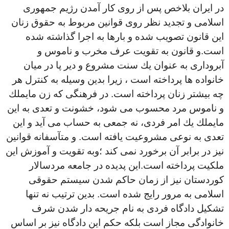
در ايران بلاخص پس از روى كار آمدن رژيم جمهورى
اسلامى و تجديد نظر روى قوانين مربوط به حقوق زنان
اين قانون تصويب شده و بارها به اجرا گذاشته شده
است.و قانون به تقويت عرف مخرب و ناموس و
آبرودارى به عنوان يك سنت مشروع و دير پا در ميان
خانواده ها پرداخته است ، زيرا بدين وسيله به كنترل هر
چه بيشتر زنان پرداخته است. در فرهنگى كه زن مايملك
و ناموس مرد محسوب مى شود، خشونت و تعدى به اين
مايملك يك امر فردى، نه جمعى به حساب مى آيد و اين
تعدى به نوعى مشروعيت يافته است. و متآسفانه قوانين
نيز در برابر آن برخورد نمی کند ؛وبە تقويت و آموزش اين
ملكيت پرداخته است.اين پديده در جامعه مردسالار
کوردستان نيز از زمان حاكم شدن سيستم حقوقى
اسلامى به مرور رايج شده است. بدين ترتيب نه تنها
تشكيل دادگاه فردى به نام جريحه دار شدن شرف
خانوادگى مجاز است بلكه حكم اين دادگاه نيز بر اساس