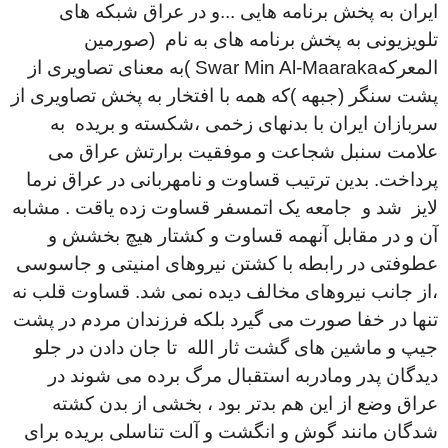
ایران به پخش برنامه هایی ...و در عراق شبکه های
تلویزیونی به پخش برنامه های به نام (صورمین
المعرکه
Swar Min Al-Maaraka
)به معنای تصاویری از
پشت سنگر (جبهه )که همه با افتخار به پخش تصاویری از
سربازان ایران با بدنهای زخمی ،شکسته و بریده به
علامت سنبل شجاعت و موفقیت برارتش عراق می
پرداخت. بدین ترتیب قساوت و نامهربانی در عراق نرما
لایز شد و جامعه یک اتمسفر قساوت زده یاقت . مشابه
آن و در مقابل آنهمه قساوت و کشتار هیچ بخشش و
عطوفتی در رابطه با کشتن نیروهای امنیتی و جاسوسی
،از جانب نیروهای مخالف دیده نمی شد. قساوت قلب نه
تنها در خفا صورت می گیرد بلکه فرزندان مردم در پشت
جیپ و ماشین های گشت ثار الله تا جان دادن در جلو
دیدگان پدر ومادربه استقبال مرگ برده می شوند در
عراق وضع از این هم بدتر بود ، بخشی از بدن کشته
شدگان مانند گوش و انگشت و آلت تناسلی بریده برای