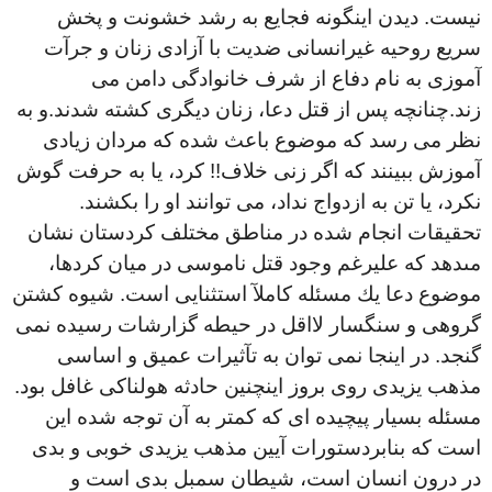
نيست. ديدن اينگونه فجايع به رشد خشونت و پخش
سريع روحيه غيرانسانى ضديت با آزادى زنان و جرآت
آموزى به نام دفاع از شرف خانوادگى دامن مى
زند.چنانچه پس از قتل دعا، زنان ديگرى كشته شدند.و به
نظر مى رسد كه موضوع باعث شده كه مردان زيادى
آموزش ببينند كه اگر زنى خلاف!! كرد، يا به حرفت گوش
نكرد، يا تن به ازدواج نداد، مى توانند او را بكشند
.
تحقيقات انجام شده در مناطق مختلف كردستان نشان
مىدهد كه عليرغم وجود قتل ناموسى در ميان كردها،
موضوع دعا يك مسئله كاملآ استثنايى است. شيوه كشتن
گروهى و سنگسار لااقل در حيطه گزارشات رسيده نمى
گنجد. در اينجا نمى توان به تآثيرات عميق و اساسى
مذهب يزيدى روى بروز اينچنين حادثه هولناكى غافل بود.
مسئله بسيار پيچيده اى كه كمتر به آن توجه شده اين
است كه بنابردستورات آیین مذهب يزيدى خوبى و بدى
در درون انسان است، شيطان سمبل بدى است و