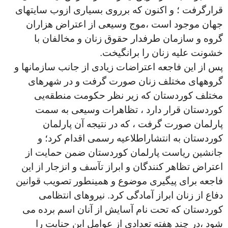
قرارگرفت ؛ و اكنون که برروی بسیاری ازوب سايتهاى
جهان موجود است ،موج وسيعى از اعتراض هزاران
گروه و سازمان طرفدار حقوق زنان و مخالفان با
خشونت عليه زنان را برانگيخت
.
پس از اين فاجعه اعتراضات زيادى از جانب سازمانها و
گروههاى مختلف زنان صورت گرفت و در شهرهاى
مختلف كوردستان كه زير نظر حكومت منطقەیی
كوردستان قرار دارد ، تظاهرات وسيعى به سمت
پارلمان صورت گرفت ، كه در نتيجه آن پارلمان
كوردستان به انتشاراطلاعيه رسمى اقدام کرد؛ و
جانشين رياست پارلمان كوردستان ضمن حمايت از
اعتراض تظاهر كنندگان و ابراز تآسف و انزجار از اين
فاجعه براى پيگيرى موضوع و همينطور تصويب قوانين
دفاع از زنان ابراز آمادگى كرد. نيروهاى انتظامى
كوردستان كه تحت نام آسايش از آنان اسم برده مى
شود ،در چند هفته تعدادى از عوامل اين جنايت را