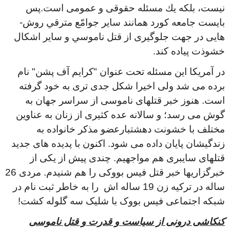
نيست، بلكه يك مسئله حقوقى و عمومى است.پس
بايست جامعه کورد همانند ساير جوامّع مترقي روش-
هايى در جهت جلوگيرى از قتل ناموسي و ساير اشكال
خشوذت پياده كند
.
در آمریکا این مسئله تحت عنوان "کرایم آف پشن" نام
برده می شد ولی اخیرا شکل جدی تری به خود گرفته
است. هنوز خبر قتلهای ناموسی از سراسر جهان به
گوش می رسد؛ و سالانه عده کثیری از زنان به عناوین
مختلف با خشونت دهشتبارعضو مذکر خانواده به
زندگیشان پایان داده می شود. اکنون با پدیده های جدید
قتلهای سایبری هم مواجهیم. چندی پیش از یکی از
خبرگزاریها خبر قتل فیس بووکی را هم شنیدم. مردی 26
ساله در ترکیه زن 19 ساله اش را به خاطر ثبت نام در
شبکه اجتماعی فیس بووک با شلیک سه گلوله کشت!
کنکاشی درونی از سیاست و قدرت و قتل ناموسی