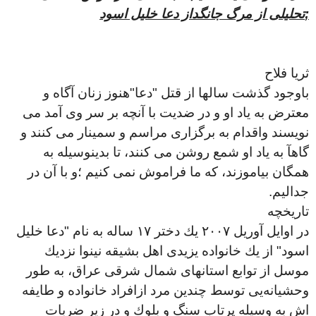
;
تحليلى از مرگ جانگداز دعا خليل اسود
ثريا فلاح
باوجود گذشت سالها از قتل "دعا"هنوز زنان آگاه و
معترض به یاد او و در ضدیت با آنچه بر سر وی آمد می
نویسند واقدام به برگزاری مراسم و سمینار می کنند
و
گاهآ به یاد او شمع روشن می کنند
،
تا بدینوسیله به
همگان بیاموزند، که ما فراموش نمی کنیم ؛و با آن در
جدالیم.
تاریخچه
در اوايل آوريل ٢٠٠٧ يك دختر ١٧ ساله به نام "دعا خليل
اسود" از يك خانواده يزيدى اهل بشيقە نينوا نزديك
موسل از توابع استانهای شمال شرقى عراق، به طور
وحشيانەیی توسط چندين مرد ازافراد خانواده و طايفه
اش به وسيله پرتاب سنگ و بلوك و در زير ضربات