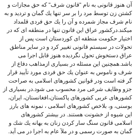
آن هنوز قانونى به نام "قانون شرف" كه حق مجازات و
كشتن زن توسط مرد را بر سر تنها يك گمان و ترديد و به
نام شرف مجاز شمرده و آن را يك حق فردى قلمداد
ميكند.دركشور عراق اين قانون تنها در منطقه اى كه در
اختيار حكومت منطقه اى كوردستان است پس از
تحولات در سيستم قانونى تغيير كرد و در ساير مناطق
عراق دستخوش تحول نگرديده هنوز قابل اجرا مى
باشد.همچنين اين مسئله در بسيارى ازمذاهب دفاع از
شرف و ناموس به عنوان يك حق فردى مورد تآييد قرار
گر فته است ودر قوانين كشورهاى اسلامى به صراحت
جزو وظايف شرعى مرد محسوب مى شود.در بسيارى از
كشورهاى عربى كشورهاى پاكستان،افغانستان، ايران،
بوسنى، و، بلاخص كشورهاى اسلامى ، نمونه هاى بارز
اين شيوه از خشونت هستند. در بيشتر كشورهاى
اسلامى قانون سنگ سار كردن زنان به بهانه يك شك و
گمان به صورت رسمى و در ملآ عام به اجرا در مى آيد.