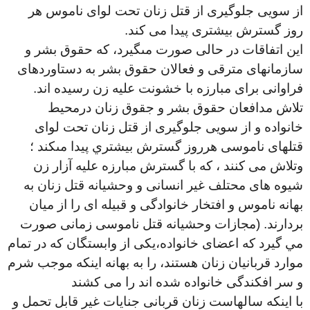
از سويى جلوگيرى از قتل زنان تحت لواى ناموس هر
روز گسترش بيشترى پيدا می كند
.
اين اتفاقات در حالى صورت مىگيرد، كه حقوق بشر و
سازمانهاى مترقى و فعالان حقوق بشر به دستاوردهاى
فراوانى براى مبارزه با خشونت عليه زن رسيده اند.
تلاش مدافعان حقوق بشر و جقوق زنان درمحيط
خانواده و از سويى جلوگيرى از قتل زنان تحت لواى
قتلهاى ناموسى هرروز گسترش بيشتري پيدا مىكند ؛
وتلاش مى كنند ، كه با گسترش مبارزه عليه آزار زن
شيوه هاى محتلف غير انسانى و وحشيانه قتل زنان به
بهانه ناموس و افتخار خانوادگى و قبيله اى را از ميان
بردارند. (مجازات وحشيانه قتل ناموسى زمانى صورت
مي گيرد كه اعضاى خانواده،يكى از وابستگان كه در تمام
موارد قربانيان زنان هستند، را به بهانه اينكه موجب شرم
و سر افكندگى خانواده شده اند را مى كشند
با اینکه سالهاست زنان قربانى جنايات غير قابل تحمل و