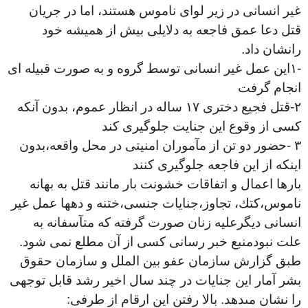
غير انسانى در زير لواى ناموس هستند، اما در جریان
قتل دعا عمق فاجعه به دلايلى بيش از هميشه خود
رانشان داد.
-
١اين عمل غير انسانى توسط گروه و به صورت قبيله اى
انجام گرفت
٢
-
قتل فجيع دخترى ١٧ ساله در انظار عموم، بدون آنكه
كسى از وقوع اين جنايت جلوگيرى كند
٣
-
حضور دو تن از مآموران امنيتى در محل واقعه،بدون
اينكه از اين فاجعه جلوگيرى كنند
بارها اعمال و اتفاقات خشونت بار مانند قتل به بهانه
ناموس،كتك، تجاوز،جنايات جنسى،ختنه و دهها عمل غير
انسانى ديگرعليه زنان صورت گرفته كه متآسفانه به
علت نبودمنبع خبر رسانى كسى از آن مطلع نمى شود.
طبق گزارش سازمان عفو بين الملل و سازمان حقوق
بشر آمار اين جنايات در چند سال اخير رشد قابل توجهى
را نشان مىدهد. بالا رفتن اين ارقام از طرفى
: