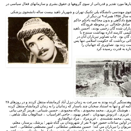
 بارها مورد تقدير و قدردانى از سوى گروهها ى حقوق بشرى و سازمانهاى فعال سياسى در
جوی مهندسی دانشگاه پلی تکنیک تهران و
شهریار ناهيد بیست ساله دانشجوی پزشکی
دانشگاه تهران، در پنجم شهريور ماه سال ١٣٥٨ همراه ٩ تن ديگر از
يچ دادگاهى و بدون محاكمه باحكم حاكم
 صادق خلخالى در محوطه فرودگاه
رباران شده گان زخمى بودند، احسن ناهيد
يمى كارمند اداره بهداشت سنندج با
ن بود . چاپ تصاوير تيرباران آنان در
ياتى برداشت كه حكومت اسلامى تنها پس
دست زده بود. تصاويرى كه جهانيان را
كرد. افراد بيگناهى را كه در شهر پاوهدستگير كرده بودند به سرعت به زندان ديزل آباد كرمانشاه منتقل كردند و در روزهاى ٢٨
هيچگونه محاكمه اى و تنها به استناد سخنان چند باسدار كه زندانيان را به زندان كرمانشاه منتقل كرده
ری ، هوشنگ عزیزی ، محمد محمودی ، یداله محمودی ، حسین شیبانی ، هرمز گرجی بیانی
عزیزی ، اذرنوش مهدویان ، اصغر بهبود، ، حاجی افراسیاب ، عبدالوهاب ملك شاهی ،
خلخالى سپس به مريوان مي رود و در اولين ساعات حضور خود ٩ نفر از شهروندان بى گناه شهر ؛ پزشك، پرستار، معلم،
مريوان را تيرباران مي كند؛ حسین مصطفی سلطانی ، امین مصطفی سلطانی ، احمد
ن پیرخضری (معلم)،فایق عزیزی (عضوشورای شهرمریوان) ، علی داستان ، بهمن اخضری