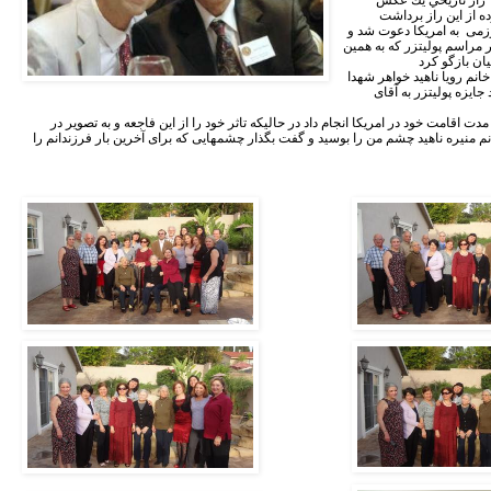
٢٧ سال بعد از اين جنايت جهانگیر رزمی به امريكا دعوت شد و
 مراسم پولیتزر كه به همين
خانم رويا ناهيد خواهر شهدا
ايزه پوليتزر به آقاى
جهانگیر رزمی در مصاحبه اى كه در مدت اقامت خود در امريكا انجام داد در حاليكه تاثر خود را از اين فاجعه و به تصوير در
نم منيره ناهيد چشم من را بوسيد و گفت بگذار چشمهايى كه براى آخرين بار فرزندانم را