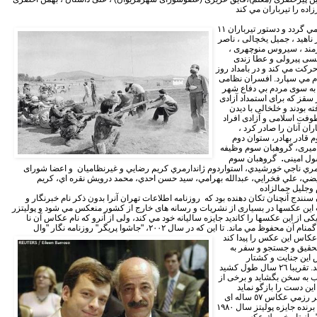
پنجم شهريورماه ١٣٥٨ به سنندج برمي گردد و دستور تيرباران ١١
ناهید ، جمیل یخچالی ، ناصر
ازمند ، سیروس منوچهری ،
كت مي كند و در بامداد روز
 جوخه اعدام مي سپارد. افسران نظامى
 به سوى مردم بي دفاع شهر
سقز كه براى استمداد آزادى
ه بودند و خلخالى با ديدن
وفت اسلامى و آزادى افراد
ان آنان را صادر كرد ،
 قادر بهادر، ستوان دوم
اميرى، گروهبان سوم وظيفه
.
ول امينى
گروهبان سوم
مري ناجي خورشيدي، استواردوم ژاندارمري كريم رضايي و غيرنظاميان و اعضا شوراى
يضي، علي فخرايي، عبدالله بهرامي، سيد حسن احدي، محمد درويش نقره اي، كريم
سنندج آنچنان تکان دهنده بود که روزنامه اطلاعات تهران آنرا بدون ذكر نام خبرنگار و
ين عكسها در بسيارى از نشريات و رسانه هاى خارج از كشور منعكس مي شود و پوليتزر
ى از اين عكسها را كانديد جايزه ساليانه خود مي كند، ولى از آنرو كه نام عكاس آن نا
منام آن محفوظ مي ماند.
تا اين كه در سال ٢٠٠٢، "جاشوا پريگر" روزنامه نگار "وال
آقاى جاشوا بريگر پس از پنج سال تحقيق و جستجو و سفر به
اين جنايت و كشتار
وحشتناك فرودگاه سنندج را پيدا كند. تقريبا ٢٦ سال طول كشيد
لب به سخن بگشايد و برخى از
عكاس ناشناس اين تصاوير، جهانگير رزمي عكاس ٥٧ ساله اى
بود كه طي اين سال ها از ذكر اينكه برنده جايزه پوليتز سال ١٩٨٠
 راز تاريخي يك عكس