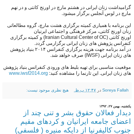
گرامیداشت زنان ایرانی در هشتم مارچ در اورنج کانتی و در نهم
مارچ در لوس آنجلس برگزار میشود.
این برنامه با همیاری کمیته برگزاری هشت مارچ، گروه مطالعاتی
زنان اورنج کانتی، مرکز فرهنگی و اجتماعی ایرنیان
اورنج کانتی (Iranian Cultural Center of OC) و کمیته برگزاری
کنفرانس پژوهش‌ های زنان ایرانی برگزارمی گردد.
در آمد برنامه جهت هزینه برگزاری کنفرانس ۲۰۱۴ بنیاد پژوهش‌
های زنان ایرانی (IWSF) صرف خواهد شد.
موقعیت مناسبی برای تهیه بلیط های ورودی کنفرانس بنیاد پژوهش‌
های زنان ایرانی. این تارنما را مشاهده کنید:
www.iwsf2014.org
Soreya Fallah
در
۱۲:۴۷ ب.ظ.
هیچ نظری موجود نیست:
یکشنبه، بهمن ۲۷، ۱۳۹۲
دیدار فعالان حقوق بشر و تنی چند از
اعضای جامعه ایرانیان و کردهای مقيم
جنوب کالیفرنیا از دايكه منیره ( فلسفى)