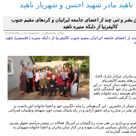
ناهید مادر شهيد احسن و شهريار ناهيد
ق بشر و تنی چند از اعضای جامعه ایرانیان و کردهای مقيم جنوب
کالیفرنیا از دايكه منیره ناهید
VOKRadio, Los Angeles, California, USA
ند از اعضای جامعه ایرانیان
مقيم جنوب کالیفرنیا
از دايكه منیره ( فلسفى) ناهید
د
جمعى از فعالان حقوق بشر ، حاميان مادران عزادار (پارك لاله)،
كردهاى مقيم كاليفرنياى
ره ناهيد ديدار كردند. در اين
تلاش و از خود گذشتگى خانم
هداى هميشه زنده خانواده ناهيد
من تشكر از حاضرين ، اين گردهمائى را مايه دلگرمى خود و اعضا خانواده اش دانست و
وق بشر در مبارزه براى تحقق آزادى و در راه پايمال نشدن خون شهداى وطنمان قدردانى
 صبر و بردبارى در طى مدت زندگيشان در امريكا فعالانه در بيشتر مراسم حقوق بشرى،
عدام زندانيان سياسى شركت نموده و در كنار ساير مادران و اعضا خانواده شهيدان به