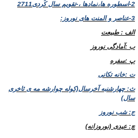
2-اسطوره ها،نمادها ،-تقویم سال کُردی2711
3-عناصر و المنت های نوروز:
الف : طبیعت
ب :آمادگی نوروز
پ :سفره
ت :خانه تکانی
ث: چهارشنبه آخرسال(کوله چوارشه مه ی ئاخری
سال)
ج: شب نوروز
چ: عیدی (نوروزانه)