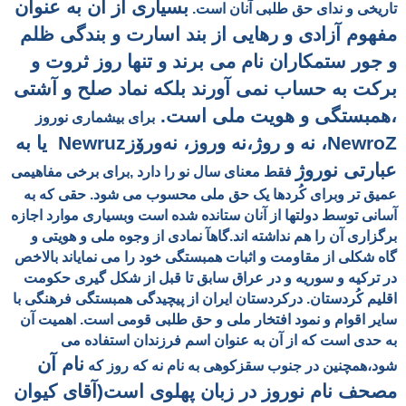
بسیاری از آن به عنوان
تاریخی و ندای حق طلبی آنان است.
مفهوم آزادی و رهایی از بند اسارت و
بندگی ظلم
و جور ستمكاران نام می برند و
تنها روز ثروت و
برکت به حساب نمی آورند بلکه نماد صلح و آشتی
،همبستگی و هویت ملی است.
برای بیشماری نوروز
NewroZ، نه و روژ،نه وروز، نەورۆز
Newruz
یا به
عبارتی نوروژ
فقط معنای سال نو را دارد ,برای برخی مفاهیمی
عمیق تر وبرای کُردها یک حق ملی محسوب می شود. حقی که به
آسانی توسط دولتها از آنان ستانده شده است وبسیاری موارد اجازه
برگزاری آن را هم نداشته اند.گاهآ نمادی از وجوه ملی و هویتی و
گاه شکلی از مقاومت و اثبات همبستگی خود را می نمایاند بالاخص
در ترکیه و سوریه و در عراق سابق تا قبل از شکل گیری حکومت
اقلیم کُردستان. درکردستان
ایران از پیچیدگی همبستگی فرهنگی با
سایر اقوام و نمود افتخار ملی و حق طلبی قومی است. اهمیت آن
به حدی است که از آن به عنوان اسم فرزندان
استفاده می
نام آن
شود،همچنین در جنوب سقزکوهی به نام نه که روز که
مصحف نام نوروز در زبان پهلوی است(آقای کیوان