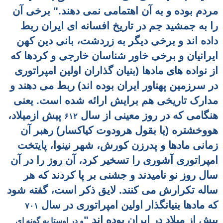
مردم بوده و به آن اهتمامی نمی دهند." برخی آن
را به جمشيد جم در تاريخ افسانه ای ايران ربط
داده اند و برخی ديگر به زردشت، بانی دين کهن
ايرانيان و برخی خاور شناسان خارجی و کردها که
از نواده های مادها (بنيان گذاران اولين امپراتوری
در سرزمين پهناور ايران بوده اند) ربط می دهند و
مدارک تاريخی هم برايش ارائه شده است. يعنی
هنگامی که در روز معينی از سال
پيش ازميلاد،
۶۱۲
هووخشتره (يا بقول هرودوت کياکسار) رهبر آن
زمانی مادها و پدرزن کورش، شهر نينوا، پايتخت
امپراتوری آشوری را تسخير کرد، آن روز را در آن
سال روز نو ناميدند و جشنی بر پا کردند که هر
ساله تکرارش می کنند. لايق ذکر است، گفته شود
که مادها بنيانگذار اولين امپراتوری در سال
۷۰۱
پيش از ميلاد در ايران بوده اند "
و در اوستا به گونه ای