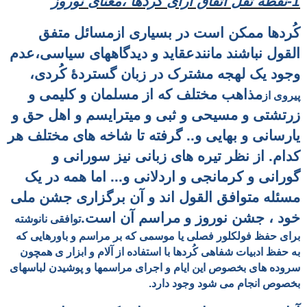
1-نقطه ثقل اتفاق آرای کُردها ،معنای نوروز
کُردها ممکن است در بسیاری ازمسائل متفق
القول نباشند مانندعقاید و دیدگاههای سیاسی،عدم
وجود یک
لهجه مشترک در زبان گستردۀ
کُردی،
مذاهب مختلف که از مسلمان و کلیمی و
پیروی از
زرتشتی و مسیحی و ثبی و میترایسم و اهل حق و
یارسانی و بهایی و.. گرفته تا شاخه های مختلف هر
کدام. از نظر تیره های زبانی نیز سورانی و
گورانی و کرمانجی و اردلانی و... اما همه در یک
مسئله متوافق القول اند و آن
برگزاری جشن ملی
خود ، جشن نوروز و مراسم آن است.
توافقی نانوشته
برای حفظ فولکلور فصلی یا موسمی که بر مراسم و باورهایی که
به حفظ ادبیات شفاهی کُردها با استفاده از آلام و ابزار ی همچون
سروده های بخصوص این ایام و اجرای مراسمها و پوشیدن لباسهای
بخصوص انجام می شود وجود دارد.