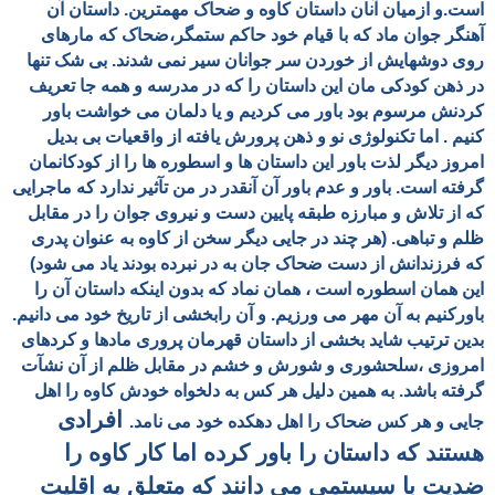
است.و ازمیان آنان
داستان کاوه و ضحاک مهمترین. داستان آن
آهنگر جوان ماد که با قیام خود حاکم ستمگر،ضحاک که مارهای
روی دوشهایش از خوردن سر جوانان سیر نمی شدند. بی شک تنها
در ذهن کودکی مان این داستان را که در مدرسه و همه جا تعریف
کردنش مرسوم بود باور می کردیم و یا دلمان می خواشت باور
کنیم . اما تکنولوژی نو و ذهن پرورش یافته از واقعیات بی بدیل
امروز دیگر لذت باور این داستان ها و اسطوره ها را از کودکانمان
گرفته است. باور و عدم باور آن آنقدر در من تآثیر ندارد که ماجرایی
که از تلاش و مبارزه طبقه پایین دست و نیروی جوان
را
در مقابل
ظلم و تباهی. (هر چند در جایی دیگر سخن از کاوه به عنوان پدری
که فرزندانش از دست ضحاک جان به در نبرده بودند یاد می شود)
این همان اسطوره است ،
همان نماد که بدون اینکه داستان آن را
باورکنیم به آن مهر می ورزیم. و آن
رابخشی از تاریخ خود می دانیم.
بدین ترتیب شاید بخشی از داستان قهرمان پروری مادها و کردهای
امروزی ،سلحشوری و شورش و خشم در مقابل ظلم از آن نشآت
گرفته باشد.
به همین دلیل هر کس به دلخواه خودش کاوه را اهل
افرادی
جایی و هر کس ضحاک را اهل دهکده خود می نامد.
هستند که داستان را باور کرده اما کار کاوه را
ضدیت با سیستمی می دانند که متعلق به اقلیت