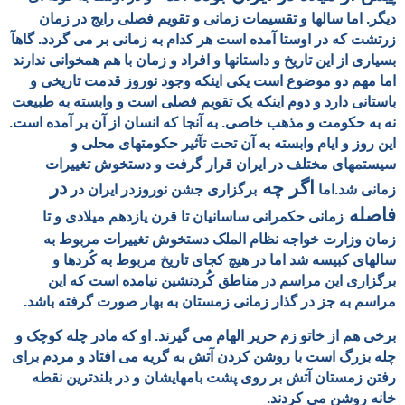
دیگر. اما سالها و تقسیمات زمانی و تقویم فصلی رایج در زمان
زرتشت که در اوستا آمده است هر کدام به زمانی بر می گردد. گاهآ
بسیاری از این تاریخ و داستانها و افراد و زمان با هم همخوانی ندارند
اما مهم دو موضوع است یکی اینکه وجود نوروز قدمت تاریخی و
باستانی دارد و دوم اینکه یک تقویم فصلی است و وابسته به طبیعت
نه به حکومت و مذهب خاصی. به آنجا که انسان از آن بر آمده است.
این روز و ایام وابسته به آن تحت تآثیر حکومتهای محلی و
سیستمهای مختلف در ایران قرار گرفت و دستخوش تغییرات
اگر چه
در
زمانی شد.اما
برگزاری جشن نوروزدر ایران در
فاصله
زمانی حکمرانی ساسانيان تا قرن يازدهم ميلادی و تا
زمان وزارت
خواجه نظام الملک دستخوش تغییرات مربوط به
سالهای کبیسه شد اما در هیچ کجای تاریخ مربوط به کُردها و
برگزاری این مراسم در مناطق کُردنشین نیامده است که
این
مراسم به جز در گذار زمانی زمستان به بهار صورت گرفته باشد.
برخی هم از خاتو زم حریر الهام می گیرند. او که مادر چله کوچک و
چله بزرگ است با روشن کردن آتش به گریه می افتاد و مردم برای
رفتن زمستان آتش بر روی پشت بامهایشان و در بلندترین نقطه
خانه روشن می کردند.