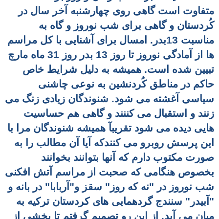
متفاوت است گاهی روی
چهارشنبه آخر سال در
کُردستان و گاهی برای شب نوروز و گاه به
مناسبت 13بدر. امسال برای آشنایی با کل مراسم
ها از آمادگی نوروز تا روز 13 بدر روز 31 ماه مارچ
تبیین شده
است. همیشه به دلیل شرایط خاص
حاکم در مناطق کُردنشین به نوعی چاشنی
سیاسی آغشته می شود. شنوندگان زیادی زنگ می
زنند و استقبال می کننند و گاهی هم حساسیت
هایی دیده می شود تقریبآ همیشه شنوندگان مرا با
این پرسش روبرو می کنندکه آیا آن مطالب را به
صورت مکتوب دارم که آنها بتوانند بخوانند
بخصوص هنگامی که صحبت از مراسم آتش افکنی
شب نوروز در "نه که روز" سقز و"آربابا" در بانه و
"آبیدر" سنندج
گردهمایی های کردستان ترکیه به
میان می آید. از این رو تصمیم گرفتم تا بخشی از