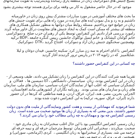
بسیج جنبش های دموکراتیک زنان در منطقه یاری رسانده وبدينترتيب به تقویت سازمانهای
موجود که در حال حاضر مشغول به کار بي وقفه برای برابری هستند توجه بيشترى بشود
ما بحث های مختلف آموزشی در مورد مبارزات مشترک پیش روی زنان در خاورمیانه
داشتیم و به رد و بدل نمودن ایده های سازنده در مورد راه هایی برای تقویت جنبش های
زنان در جوامع خود پرداختیم. مسئله روابط میان دولتها به منظور تشکیل همکاری های
منطقه ای بیشتر که ممکن است کمک به ایجاد جنبش های مقاومت درکل خاور میانه گردد
رامورد بررسی قرار داديم.. این کنفرانس توسط يكي از رهبران حزب صلح و دموکراسی
ترکیه BDP، خانم گولتان کیشانک و خانم آیسل توگلوک جانشین رییس کنگره جامعه
دموکراتیک DTK، وهمچنين سخنگوى جنبش زنان آزاد و دموکرات افتتاح گرديد.
کنفرانس با ادای احترام به سه زن مبارز کرد: سکینه جانسیز، فیدان دوغان و لیلا
شایلامییز که در ژانویه ٢٠١٣ در پاریس ترور گرديدند آغاز گرديد.
چه کسانى در این کنفرانس حضور داشتند؟
- تقريبا همه شركت كنندگان در این کنفرانس را زنان تشكيل مي دادند، طيف وسيعى از
زنان در اين كنفرانس بودند، زنان سیاستمدار، دانشگاهی ، آکا دمیسین ها ، فعالان و
کنشگران سياسى که اغلب آنها از نمایندگان احزاب سیاسی، سازمان های ملی، سازمان
های زنان،و سازمان های مدنی بودند. روزنامه نگاران از کشورهایی مانند افغانستان،
الجزایر، بحرین، مصر، هند، ایران، عراق، اردن، و همه مناطقى كه کردها در آن حضور
دارند (ایران، عراق، سوریه، ترکیه) به اين كنفرانس دعوت شده بودند.
شما فرموديد كه مهمانانى از بیست و هفت کشور ونمايندگانى از مليت های بدون دولت
حضور داشتند، بدین معنی که به بسیاری از زبان ها موجود صحبت می شده است. زبان
رسمى كنفرانس چه بود و مهمانان به چه زبانى مطالب خود را بيان مي كردند.؟
- زبان رسمى كنفرانس انگليسى بود با اين حال اغلب سخنرانان به زبان مادرى خود
صحبت ميكردند ، سخنرانی آنان همزمان توسط مترجمان حرفه ای و نیمه حرفه ای
ترجمه مي شد. بسيارى از سخنرانيها به زبان انگلیسی ، کردی (کرمانجی، سورانی) و
همچنین عربی و ترکی ترجمه مي شد.