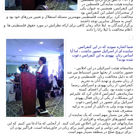
نماینده هیئت نمایندگی فلسطین در
این کنفرانس، همچنین به عنوان یکی
از سخنرانان اصلی این کنفرانس بود
مخالفت کرد. برای هیئت فلسطینی مهمترین مسئله استقلال و تعیین مرزهای خود بود و
کمتر به مسائل سایرین توجه داشتند.
برگزارکنندگان به لیلا خالد زمان کافی برای ارائه نظراتش در مورد حقوق فلسطینی ها و
اعلام مخالفت با لیلا زانا را دادند.
شما اشاره نموديد که در این کنفرانس
نماينده اى از اسرائیل حضور نداشت ، اما آیا
اساس زنان یهودی به اين كنفرانس دعوت
شده بودند؟
- متاسفانه هیئت اسرائیلی در این اجلاس
حضور نداشت. از بحثها چنين استنباط مي شد
كه به دليل مخالفت زنان فلسطینى و برخی
از زنان مصری و تهديد آنان به تحريم
كنفرانس، از زنان يهودى و اسرائيلى رسما
دعوت نشده بود. یکی از اعضای کمیته
سازماندهی كنفرانس اذعان كرد که عليرغم
اين مشكلات از يكى از زنان فعال يهودى
اسرائيل براى حضور در كنفرانس دعوت
نموده بودند ولى به دلايلى از آمدن به تركيه
منصرف شده بود.
به نظر من بسیار مهم است که یک نماینده از
همه کشورهای خاورمیانه و افرادى از
سازمانهاى غیر دولتی در این اجلاس شرکت کنند. از آنجایی که ما ادعا می کنیم که این
کنفرانس غیر دولتی و غیر تبعیض آمیز برای زنان در خاورمیانه است، فراگیر بودن آن
برای ترویج صلح در منطقه بسيار مهم است .