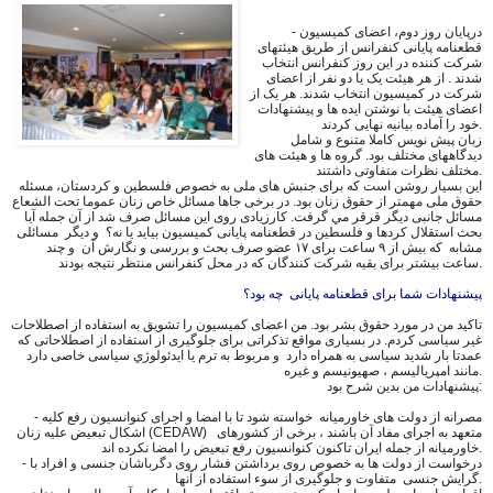
- درپایان روز دوم، اعضای کمیسیون
قطعنامه پایانی کنفرانس از طريق هيئتهاى
شركت كننده در اين روز كنفرانس انتخاب
شدند . از هر هیئت یک یا دو نفر از اعضای
شرکت در کمیسیون انتخاب شدند. هر یک از
اعضای هیئت با نوشتن ایده ها و پیشنهادات
خود را آماده بیانیه نهایی کردند.
زبان پیش نویس كاملا متنوع و شامل
دیدگاههای مختلف بود. گروه ها و هیئت های
مختلف نظرات متفاوتى داشتند.
این بسیار روشن است که برای جنبش های ملی به خصوص فلسطین و کردستان، مسئله
حقوق ملی مهمتر از حقوق زنان بود. در برخی جاها مسائل خاص زنان عموما تحت الشعاع
مسائل جانبى ديگر قرقر مي گرفت. کارزیادی روی اين مسائل صرف شد از آن جمله آیا
بحث استقلال کردها و فلسطین در قطعنامه پايانى کمیسیون بیاید يا نه؟ و ديگر مسائلى
مشابه که بیش از ٩ ساعت برای ١٧ عضو صرف بحث و بررسى و نگارش آن و چند
ساعت بیشتر برای بقیه شرکت کنندگان که در محل کنفرانس منتظر نتیجه بودند.
پیشنهادات شما برای قطعنامه پایانی چه بود؟
تاکید من در مورد حقوق بشر بود. من اعضای کمیسیون را تشویق به استفاده از اصطلاحات
غیر سیاسی کردم. در بسيارى مواقع تذكراتى برای جلوگیری از استفاده از اصطلاحاتى كه
عمدتا بار شدید سیاسی به همراه دارد و مربوط به ترم يا ايدئولوژي سياسى خاصى دارد
مانند امپریالیسم ، ​​صهیونیسم و غيره.
پیشنهادات من بدين شرح بود:
- مصرانه از دولت های خاورمیانه خواسته شود تا با امضا و اجرای کنوانسیون رفع کلیه
اشکال تبعیض علیه زنان (CEDAW) متعهد به اجراى مفاد آن باشند ، برخی از کشورهای
خاورميانه از جمله ايران تاكنون كنوانسيون رفع تبعيض را امضا نكرده اند.
- درخواست از دولت ها به خصوص روی برداشتن فشار روی دگرباشان جنسی و افراد با
گرایش جنسی متفاوت و جلوگیری از سوء استفاده از آنها.