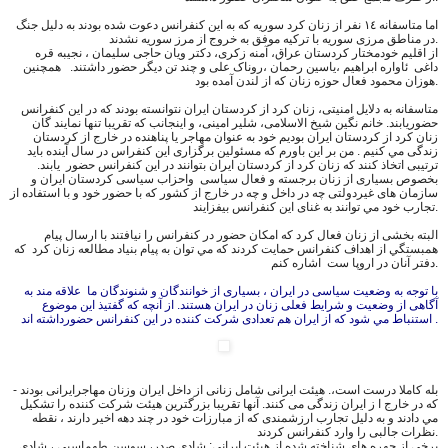
اما متاسفانه ١٤ نفر از زنان کرد سوريه كه به اين كنفرانس دعوت شده بودند به دليل جنگ
در مناطق مرزى سوريه با تركيه موفق به خروج از مرز سوریه نشدند.
از اقلیم خودمختار کردستان عراق، آمنه زکری، دکتر ویان حاجی سلیمان ، نجیبه قره
داغی ئاواره ابراهیم ،یاسین رحمان ،روناک علی و چند تن دیگر حضور داشتند. همچنین
هوزان محمود فعال حوزه زنان كه از لندن آمده بود.
متاسفانه به دلایل امنیتی، زنان کرد از كردستان ایران نتوانسته بودند كه در اين كنفرانس
حضوريابند. خانم نگین شیخ الاسلامی، شلیر امینی، و اينجانب كه تقريبا تنها نمايند گان
زنان كرد از كردستان ايران بوديم خود به عنوان مهاجر يا پناهنده در خارج از كردستان
زندگى مي كنيم . من بر اين باورم كه مسئولين برگزارى اين كنفراس در سال آینده بايد
ترتيبى اتخاذ كنند كه زنان كرد از كردستان ايران بتوانند در اين كنفرانس حضور يابند.
بخصوص بسیاری از زنان برجسته و فعال سیاسی واحزاب سياسى كردستان ايران و
سازمان های غیردولتی چه در داخل و چه در خارج از كشور كه با حضور خود و با استفاده از
تجارب خود مي توانند به غناى اين كنفرانس بيفزايند.
البته بخشى از زنان فعال كرد كه امكان حضور در كنفرانس را نيافتند با ارسال پيام
همبستگي از اهداف كنفرانس حمايت كردند كه مي توان به پيام بنیاد مطالعه زنان کرد که
دفتر آنان در اروپا ست اشاره كنم.
با توجه به وضعیت سیاسی در ایران ، بسیاری از خوانندگان و شنوندگان ما علاقه مند به
آگاهى از وضعيت و شرایط فعلی زنان در ایران هستند. از آنچه كه گفتيذ اين موضوع
استنباط مي شود كه از ايران هم تعدادى شركت كننده در این کنفرانس حضورداشته اند .
- بله كاملا درست است،. هیئت ایرانی شامل زنانی از داخل ایران وزنان مهاجرايرانى بودند
که در خارج ا ز ایران زندگی می کنند. آنها تقریبا بزرگترین هیئت شركت كننده را تشكيل
مي دادند و به دليل تجارب ارزشمندى كه از مبارزات خود در چند دهه اخير دارند ، نقطه
نظرات جالبی را وارد کنفرانس کردند.
برخی از چهره های شناخته شده از هیئت ایرانی: شادی صدر، سوسن طهماسبی ، شادی