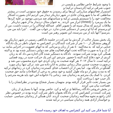
با وجود شرایط خاص نظامى و پليسى در
جنوب شرقی ترکیه (کردستان تركيه) و
استمرار فعاليتهاى مبارزاتى كردها براى رسيدن به حقوق خود ستودنى است در بيشتر
مناطقى كه ما با شهروندان عادى در شهر دياربكر ديدار مي كرديم آنان بصورت آشكار
مخالفت خود را با سيستم پليسى تركيه و سياستهاى ضد مردمى موجود بر عليه كردها
ابراز مي كردند. به عنوان مثال درديدار ما از شهر دیاربکر (Amed) ما یک پیرمرد را
ملاقات كرديم که مدال سينه اى با تصوير آقای عبدالله اوجالان را در دست داشت، من از
او پرسیدم که آيا او ترسی از دستگیر شدن ندارد. در جواب من گفت . "چرا باید من می
بترسم؟ آنها باید از من بترسندد اين تصوير رهبر من است.
یک بخش بسیار جالب از گردش ما شركت در جلسه دادگاهى رسمى در شهر دیاربکر بود.
گروهی متشكل از ١٠٠ نفر از شرکت کنندگان در کنفرانس به عنوان ناظر در یک دادگاه
جنایی ترکیه که به محاکمه ٤٠ نفر از زنان و مردانی که به اتهام عضویت در احزابى مانند پ
ک ک و یا به صورت جداگانه تحت اتهام فعاليت هاى ضد دولتی دستگیر شده بود ند و البته
همگى كرد بودند شركت نمودند. دادگاه به دستگير شده گان اجازه مي داد كه به زبان
کردی از خود دفاع کنند البته با حضور مترجم. این امر يك حركت جدید در روند قضایی
ترکیه است. تا سال ٢٠١٢ هر گونه صحبت به زبان كردى خود جرم محسوب مي شد و
درصورت صحبت چندين سال زندانى بيشتر به آنان داده مي شد. ترکی تنها زبان مورد
گفتگو در دادگاه بود، اما پس از آن اعتصاب غذای گسترده زندانيان كرد در زندانهاى تركيه
كه به مدت بیش از دو ماه طول كشيد و خود منجر به برخی از اصلاحات مانند حق صحبت
کردن با کمک یک مترجم به زندانيان شد. زندانی یا / خانواده اش خود بايد هزينه مترجم را
(از جیب خود ) پرداخت کنند.
من بسیار تحت تاثیر قرار گرفته بودم. متهمان بسیار شجاع بودندو در نظراتشان را با
فصاحت بيان مي كردند.
در بخش خروجی دادگاه رساناها ی ترکیه و کرد حاضر بودند. آنها با بسیاری از زنان
شرکت کننده در کنفرانس كه در دادگاه بعنوان ناظر شركت كرده بودند در خصوص نظر
آنان راجع به نحوه محاكمه زندانيان صحبت كردند. آنان همگي از زندانیان سیاسی حمایت
و خواستار آزادی همه زندانیان سیاسی در ترکیه شدند.
آیا شما فکر می کنید این کنفرانس به اهداف خود رسیده است؟