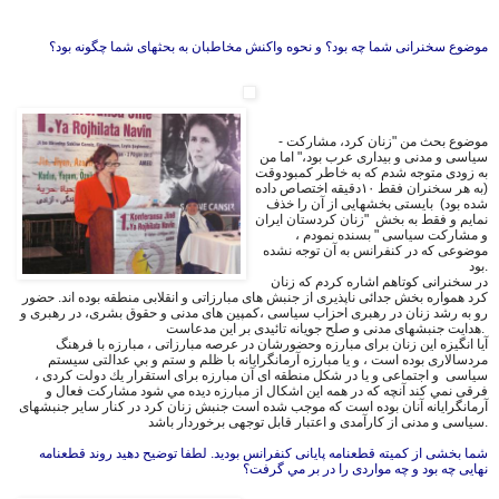
موضوع سخنرانى شما چه بود؟ و نحوه واکنش مخاطبان به بحثهاى شما چگونه بود؟
- موضوع بحث من "زنان کرد، مشارکت
سیاسی و مدنی و بیداری عرب بود،" اما من
به زودی متوجه شدم که به خاطر کمبودوقت
(به هر سخنران فقط ١٠دقیقه اختصاص داده
شده بود) بایستى بخشهایی از آن را خذف
نمايم و فقط به بخش "زنان کردستان ایران
و مشارکت سیاسی " بسنده نمودم ،
موضوعی که در كنفرانس به آن توجه نشده
بود.
در سخنرانی کوتاهم اشاره کردم که زنان
کرد همواره بخش جدائى ناپذيرى از جنبش های مبارزاتى و انقلابى منطقه بوده اند. حضور
رو به رشد زنان در رهبرى احزاب سیاسی ،کمپین هاى مدنى و حقوق بشرى، در رهبرى و
هدايت جنبشهاى مدنى و صلح جويانه تائيدى بر اين مدعاست.
آیا انگیزه این زنان برای مبارزه وحضورشان در عرصه مبارزاتى ، مبارزه با فرهنگ
مردسالاری بوده است ، و یا مبارزه آرمانگرايانه با ظلم و ستم و بي عدالتى سيستم
سیاسی و اجتماعى و یا در شكل منطقه اى آن مبارزه براى استقرار يك دولت كردى ،
فرقى نمي كند آنچه كه در همه اين اشكال از مبارزه ديده مي شود مشارکت فعال و
آرمانگرايانه آنان بوده است كه موجب شده است جنبش زنان كرد در كنار ساير جنبشهاى
سياسى و مدنى از كارآمدى و اعتبار قابل توجهى برخوردار باشد.
شما بخشی از کمیته قطعنامه پايانى كنفرانس بوديد. لطفا توضیح دهید روند قطعنامه
نهایی چه بود و چه مواردى را در بر مي گرفت؟