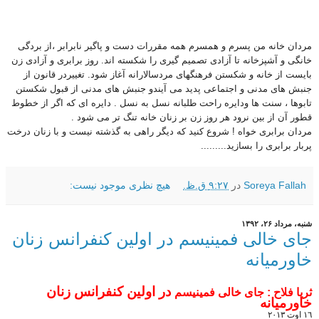
مردان خانه من پسرم و همسرم همه مقررات دست و پاگیر نابرابر ،از بردگی
خانگی و آشپزخانه تا آزادی تصمیم گیری را شکسته اند. روز برابری و آزادی زن
بایست از خانه و شکستن فرهنگهای مردسالارانه آغاز شود. تغییردر قانون از
جنبش های مدنی و اجتماعی پدید می آیندو جنبش های مدنی از قبول شکستن
تابوها ، سنت ها ودایره راحت طلبانه نسل به نسل . دایره ای که اگر از خطوط
قطور آن از بین نرود هر روز زن بر زنان خانه تنگ تر می شود .
مردان برابری خواه ! شروع کنید که دیگر راهی به گذشته نیست و با زنان درخت
پربار برابری را بسازید.........
Soreya Fallah
در
۹:۲۷ ق.ظ.
هیچ نظری موجود نیست:
شنبه، مرداد ۲۶، ۱۳۹۲
جای خالی فمینیسم در اولین کنفرانس زنان
خاورمیانه
در
اولین کنفرانس زنان
ثريا فلاح : جای خالی فمینیسم
خاورمیانه
١٦ اوت ٢٠١٣