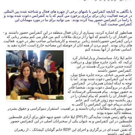
با نگاهى به كتابچه كنفرانس با نامهاي برخی از چهره های فعال و شناخته شده بين المللى
در عرصه فعاليت زنان براى برابرى برخورد مي كنيم كه يا به کنفرانس دعوت شده بودند و
يا راسا در كنفرانس حضور پيدا كرده بودند. می توانید برای ما در مورد مهمانان اين
كنفرانس صحبت کنید ؟
- همانطور كه اشاره كرديد، بسیاری از زنان فعال منطقه در این کنفرانس حضور داشتند. و
من افتخار آن را داشتم که آنها را از نزديك ملاقات كنم. من فکر می کنم بیشتر زنانی که
دراین کنفرانس حضورداشتند زنانی برجسته و کارشناسانی صاحب نظر در حوزه فعاليت
های زنان بودند . اسم بردن از همه آنان از حوصله اين مصاحبه خارج است، اجازه دهيد به
اسامى تعدادي از آنها بسنده كنم.
خانم لیلا زانا، سیاستمدار و پارلمانتار کرد
تركيه، که نامزد جایزه صلح نوبل و دریافت
کننده چندین جایزه بزرگ هستند در این
کنفرانس حضور داشتند.
خانم شیرین عبادی، برنده جایزه صلح نوبل،
كه به این کنفرانس دعوت شده بودند . اما با
توجه به اینکه ايشان همزمان در کنفرانس
دیگری در بروکسل دعوت بودند، شخصا قادر
به حضور نبودند، پیام همبستگی فرستادند كه
من افتخار آن را داشتم كه پیام ايشان را در
روز یکشنبه دوم ژوئن قرائت کنم. خانم
عبادى درپیام خود این کنفرانس را گامی به
سوی پیشرفت مطالبات زنان دانسته و بر اهمیت استقرار دموکراسی و حقوق بشردر
منطقه تآکید نموده بودند.
لیلا خالد، عضو جبهه خلق برای آزادی فلسطین (PFLP) وبه واقع رئيس هیئت نمایندگی
فلسطین در این کنفرانس و به عنوان یکی از سخنرانان اصلی در این کنفرانس حضور
داشتند.
خانم گولتان کیشانک ، از رهبران BDP که نقش عمده ای در برگزاری و اجرای این
کنفرانس داشتند.