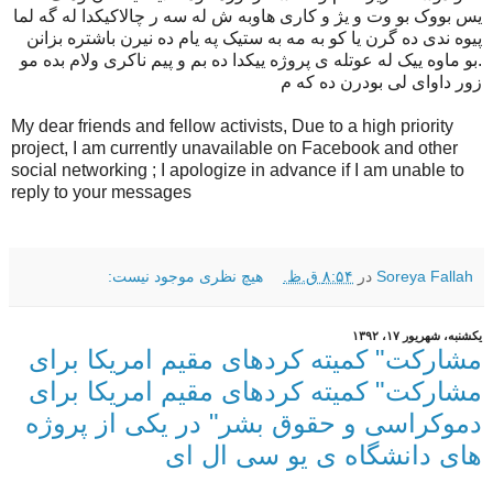
یس بووک بو وت و یژ و کاری هاوبه ش له سه ر چالاکیکدا له گه لما
پیوه ندی ده گرن یا کو به مه به ستیک په یام ده نیرن باشتره بزانن
.
بو ماوه ییک له عوتله ی پروژه ییکدا ده بم و پیم ناکری ولام بده مو
زور داوای لی بودرن ده که م
My dear friends and fellow activists, Due to a high priority
project, I am currently unavailable on Facebook and other
social networking ; I apologize in advance if I am unable to
reply to your messages
Soreya Fallah
در
۸:۵۴ ق.ظ.
هیچ نظری موجود نیست:
یکشنبه، شهریور ۱۷، ۱۳۹۲
مشارکت" کمیته کردهای مقیم امریکا برای
مشارکت" کمیته کردهای مقیم امریکا برای
دموكراسى و حقوق بشر" در يكى از پروژه
های دانشگاه ی یو سی ال اى