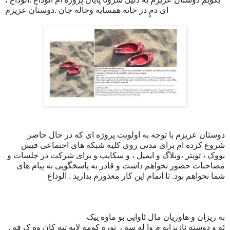
ای دمٍ در خانه همسایه وخاله جان .دوستان عزیزم
دوستان عزیزم با توجه به اولویت پروژه ای که در حال حاضر
شروع کرده ام برای مدتی روی کلیه شبکه های اجتماعی فیس
بووک ، تویتر ،وبلاگ و ایمیل ، و سکایپ و برای شرکت در جلسات و
مصاحبات حضور نخواهم داشت و قادر به پاسخگویی به پیام های
شما نخواهم بود. تا اتمام این کار معذورم بدارید . الوداع
به ریزان و هاوریان مال ئاوایی بو ماوه ییک
ئه و دوسته ئازیزانه م وا له سه ر توره کومه لایه تیه کان وه ک فه
.