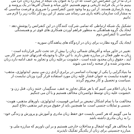
درک ما از این کنفرانس این است که آن را به عنوان یک نتیجه از مبارزه زنان کرد می
بینیم ما در یک فرایند تاریخی و مهم هستیم. خاور میانه و شمال آفریقا در یک پروسه و
روند بازسازی هستند. از این رو ما وجود چنین کنفرانسی را ضرورى و فرصت مناسبی که
به مشارکت سازمان یافته یاری می رساند می بینیم. از این رو ذكر نکات زیر را لازم می
دانیم:
- تشکیل یک شبکه ارتباطی که تمامی شرکت کنندگان در این کنفرانس را پوشش دهد
ایحاد یک گروه هماهنگی به منظور فراهم آوردن همکاری های قوی تر و همبستگی
سیاسی تا کنفرانس دوم
- ایجاد یک گروه نظارت برای زنان در اردوگاه های پناهندگان سوریه
- تغییر در خاور میانه و آفریقای شمالی زنان را بیش از حد تحت تاثیر قرارداده است.
زنان به طور فعال در مبارزه نقش دارند. با این حال با وجودیکه قدرتهای جدید سر کار می
آیند ، حقوق زنان محدود شده است ، خشونت برعلیه زنان و تجاوز به عنف ادامه دارد،زنان
محدودتر شده و از صحنه رانده می شوند.
-ما بنیادگرایی را یکی از تهدیدات اساسی در برابری آزادی زن می بینیم. ایدئولوژی، مذهب
و عقیده نبایست به عنوان فشار علیه زنان مورد استفاده قرار گیرد وزنان نبایست از
سیاست و تحصیل و کار محروم گردند.
-ما زنان اعلام می کنیم که با هر شکل تجاوز به عنف، سنگسار، ختنه زنان، قتل زن و
خشونت علیه زنان توسط دولتمردان مخالف هستیم و با آن می جنگیم.
-مخالفت ما با تمام اشکال تبعیض بر اساس قومییت، ایدئولوژی، باورهای مذهبی، هویت
جنسی و تمایلات جنسی است. ما همچنین باید از حقوق مردم غیر مذهبی دفاع کنیم.
-ما می گوییم که هر کسی بایست حق حفظ زبان مادری و آموزش و پرورش و زندگی خود
را به زبان مادری داشته باشد.
-ما مخالف هر گونه اشغال و مداخلات خارجی هستیم و بر این باوریم که مبارزه ملی و
مبارزه جنسیتی برای زنان از یکدیگر تفکیک ناپذیرند.