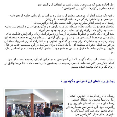
اول اجازه دهید كه مرورى داشته باشيم بر اهداف این کنفرانس
هدف اصلی برگزارکنندگان این کنفرانس ؛
-يافتن یک چشم انداز از موضعى مشترک و مبارزه بر اساس ارزیابی جامع از تحولات
سیاسی و اجتماعی زندگی در منطقه ازنقطه نظر زنان،
- رسیدن به چشم انداز مبارزه موثر علیه نقطه نظرات نژادپرستانه
-ساختارهای دولت ملت، نظام سلطه سرمایه داری، و رویکردهای ادیان و اسلام سیاسی
نسبت به زنان که ابزارقدرتهای استبدادی را به وجود می آورند
-پدید آوردن یک بافت و خطوط مشترك از مبارزه دموکراتیک زنان و افزایش قابلیت های
سازمانی موجود با گسترش مبارزات زنان برای آزادی از سطح محلی به سطح منطقه ای
-ایجاد زمینه های مشترک برای بحث و گفتگو، آشنایی و به اشتراک گذاری تجربیات متقابل
در فرایند فعلی تحولات منطقه ای، با یک دیدگاه برای شرکت در این سیستم جدید در حال
ظهور در خاورمیانه، با حقوق مساوی به شیوه وبر اساس اراده و هویت نه بر اساس رنگ
و..
بسیار سخت است که بگویم که این کنفرانس به تمام این اهداف رسیده است، اما من
قطعا فکر می کنم که نقاط خاصی رسیده ب، به همین دلیل است که ما قادر به توافق بر
روی یک راه حل نوشته شده شدیم.
پوشش رساناهاى اين كنفرانس چگونه بود ؟
- رسانه ها در تمام مدت جضور داشتند.
اما اين تنها محدود به اشکال سنتی
رسانه ای مانند شبکه های تلویزیونی و
راديوئى نبود. این کنفرانس بسیار به فن
آوری مجهز بود، شرکت کنندگان به
طور زنده از محل کنفرانس می