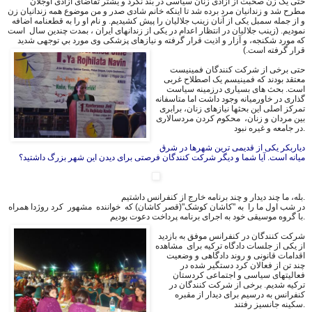
حتی یک زن صحبت از آزادی زنان سیاسی در بند نکرد و یشتر تقاضای آزادی اوجلان
مطرح شد و زندانيان مرد برده شد تا اینکه خانم شادی صدر و من موضوع همه زندانيان زن
و از جمله سمبل يكى از آنان زینب جلالیان را پیش کشیدیم. و نام او را به قطعنامه اضافه
نموديم. (زینب جلالیان در انتظار اعدام در يكى از زندانهاى ایران ، بمدت چندین سال است
كه مورد شكنجه، و آزار و اذيت قرار گرفته و نيازهاى پزشكى وى مورد بي توجهى شديد
قرار گرفته است.)
حتی برخی از شرکت کنندگان فمینیست
معتقد بودند که فمینیسم یک اصطلاح غربی
است. بحث های بسیاری درزمينه سیاست
گذارى در خاورمیانه وجود داشت اما متاسفانه
تمرکز اصلی اين بحثها نیازهای زنان، برابری
بین مردان و زنان، محكوم كردن مردسالاری
در جامعه و غيره نبود.
دیاربکر یکی از قدیمی ترین شهرها در شرق
میانه است. آیا شما و دیگر شرکت کنندگان فرصتی برای دیدن این شهر بزرگ داشتید؟
بله، ما چند دیدار و چند برنامه خارج از کنفرانس داشتیم.
در شب اول ما را به "کاشان کوشک"(قصر کاشان) که خواننده مشهور کرد روژدا همراه
با گروه موسیقی خود به اجرای برنامه پرداخت دعوت بودیم.
شرکت کنندگان در کنفرانس موفق به بازدید
از يكى از جلسات دادگاه تركيه برای مشاهده
اقدامات قانونی و روند دادگاهى و وضعیت
چند تن از فعالان کرد دستگير شده در
فعاليتهاى سياسى و اجتماعى كردستان
تركيه شدیم. برخی از شرکت کنندگان در
کنفرانس به درسیم برای دیدار از مقبره
سکینه جانسیز رفتند.