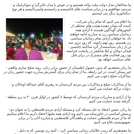
- ما مخالفان مدل دولت ملت واحد هستیم و در عوض با مدل تکثرگرا و دموکراتیک و
مردمی موافقیم و در برابر سیاست های فاشیسم و راسیسم وامپریالیسم و هر نوع
دیکتاتوری دیگر می ایستیم.
- ما اعلام می کنیم که تمام زنان شرکت
کننده که نشان دهنده هیئت های مختلف از
کشورهای گوناگون هستند تا آزادی همه
زندانیان سیاسی زن به مبارزه ادامه خواهند
داد. ما خواهان آزادی تمام زندانیان سیاسی
زن هستیم. روز نهم ژانویه، که روز ترور سه
تن از زنان سیاستمدار کرد ساکینه جانسیز ،
فیدان دوغان و لیلا شایلمز در پایتخت فرانسه
بود روز فعالیت های مشترک در برابر قتل
های سیاسی خواهد بود.
- ما زنان معتقدیم که بدون حصول اطمینان از حضور برابر زنان، روند صلح سازی واقعی
غیر ممکن است. در این رابطه، ما از تمام زنان برای گسترش مبارزه جهت حضور زنان در
مذاکرات صلح دعوت می کنیم.
- ما از مذاکرات صلح و مذاکرات بین مردم کردستان به رهبری آقای عبدالله اوجالان و
دولت ترکیه حمایت می کنیم.
- ما از آزادی و مبارزات مردم کردستان که توسط ٤ کشور در اوایل قرن ٢٠ به زیر سلطه
گرفته شدند حمایت می کنیم.
- ما زنان، ضمن اعتقاد به حل مسئله کرد و مسئله آزادی مردم فلسطین را به عنوان دو
پرسش اساسی در خاورمیانه می دانیم وبه ازادی همه ملتها اعتقاد داریم ما اعلام میکنیم
که ما از مردم فلسطین حمایت و پناهندگان فلسطینی و مبارزه آنان را در برابر
صهیونیسم دفاع می کنیم.
- ما معمتقدیم که زینب جلالیان زندانی سیاسی کرد ،- آمنه زن تونسی که به دلیل