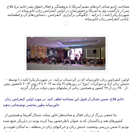
مصاحبه رادیو صدای کردهای مقیم آمریکا با پژوهشگر و فعال حقوق بشر خانم ثریا فلاح
پس از بازگشت وى به امريكا و حضورشان در اولین کنفرانس زنان خاورمیانه در
شهردیاربکر( ئامه د ) ترکیه ؛ چگونگى برگزارى
کنفرانس ، دستاوردهای آن و قطعنامه
پایانی کنفرانس زنان خاورميانه:
- اولین کنفرانس زنان خاورمیانه كه در کردستان ترکیه ، در شهردیاربکر( ئامه د ) توسط
جنبش زنان آزاد و دموکرات "دوخ" در روزهاى٣١ ماه مه ٢٠١٣ تا ٣ ژوئن ٢٠١٣ باحضور بیش
از ٢٥٠ زن از ٢٧ کشور و همچنين زنانى از مليتهای بدون دولت برگزار گرديد .
خانم فلاح، ضمن تشكر از قبول اين مصاحبه لطف كنيد در مورد اولين كنفرانس زنان
خاورميانه بطور مختصر توضيحاتى بدهيد.
ما جمعى بزرگ از زنان فعال و صاحبنظر خاور میانه، شمال آفریقا و همچنين از
كشورهاى هند و پاکستان كه به عنوان ناظرحضور پيدا كرده بودند در دیاربکر جمع شده
بودیم تا ضمن بررسى وضعيت جنبش زنان و حركتهاى زنان در منطقه ، به امكان تقویت و