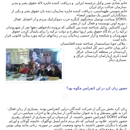
خانم شادی صدر وکیل برجسته ایرانی و دریافت کننده جایزه لاله حقوق بشر و مدير
سازمان عدالت براى ايران،
خانم سوسن طهماسبی، دریافت کننده جایزه سازمان دیده بان حقوق بشر و یکی از
بنیانگذاران کمپین یک میلیون امضاء،
سباحت تونسل سخنگوی کنگره حزب دموکراتيك مردم و از اعضای فعال DÖKH،
دوریه آونی نویسنده و فعال کرد از مصر ،
ارین کاسکین وکیل شناخته شده بين المللى که پرونده دادخواهى دهها نفر از شهروندان
ترکیه را در دادگاه حقوق بشر اروپا مطرح و دولت تركيه را براى پايمال كردن حقوق
شهروندان و شكنجه و آزار جنسى زندانيان زن در زندانهاى تركيه مورد پیگرد قانونی قرار
داده است.
ملالی جویا سیاستمدار شناخته شده افغانستان ،
دکتر ویان حاجی دبیر کل اتحادیه زنان
کردستان در منطقه کردستان عراق،
آمنه ذکری ازپارلمان کردستان عراق و
بسیاری دیگر.
حضور زنان کرد در اين كنفرانس چگونه بود؟
-زنان کرد بخش بزرگی از شركت كنندگان دراین کنفرانس بودند. بسیاری از زنان فعال
کرد به طور مستقل و یا به عنوان نمایندگانی از سازمان ها و احزاب سیاسی در اين
كنفرانس حضور داشتند. از کردستان ترکیه بسیاری از اعضای رهبرى DOKH فعالانه
حضور داشتند. علاوه بر کسانی که نام بردم خانم آیسل توگلوک ،عایشه گوکان و اوزلم
همراه با دیگران حضور داشتند. با وجود وضعیت کنونی در سوریه، زنانی مانند ویلی بوتین
از طرف مجمع خلق به عنوان سخنران حضور داشتند.