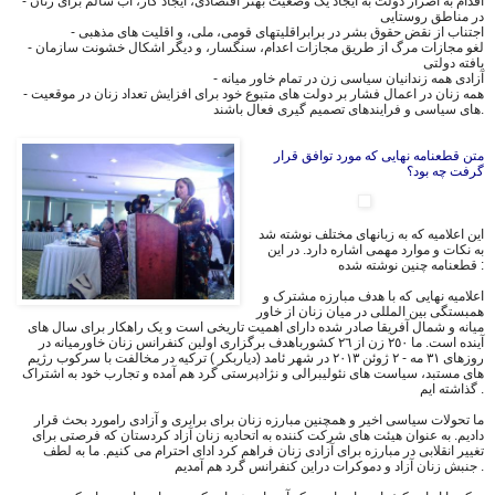
- اقدام به اصرار دولت به ایجاد یک وضعیت بهتر اقتصادی، ایجاد کار، آب سالم برای زنان
در مناطق روستایی
- اجتناب از نقض حقوق بشر در برابراقلیتهای قومی، ملی، و اقلیت های مذهبی
- لغو مجازات مرگ از طریق مجازات اعدام، سنگسار، و دیگر اشکال خشونت سازمان
یافته دولتی
- آزادی همه زندانیان سیاسی زن در تمام خاور میانه
- همه زنان در اعمال فشار بر دولت های متبوع خود برای افزایش تعداد زنان در موقعیت
های سیاسی و فرایندهای تصمیم گیری فعال باشند.
متن قطعنامه نهایی كه مورد توافق قرار
گرفت چه بود؟
این اعلامیه که به زبانهای مختلف نوشته شد
به نکات و موارد مهمی اشاره دارد. در این
قطعنامه چنین نوشته شده :
اعلامیه نهایی که با هدف مبارزه مشترک و
همبستگی بین المللی در میان زنان از خاور
میانه و شمال آفریقا صادر شده دارای اهمیت تاریخی است و یک راهکار برای سال های
آینده است. ما ٢٥٠ زن از ٢٦ کشورباهدف برگزاری اولین کنفرانس زنان خاورمیانه در
روزهای ٣١ مه - ٢ ژوئن ٢٠١٣ در شهر ئامد (دیاربکر ) ترکیه در مخالفت با سرکوب رژیم
های مستبد، سیاست های نئولیبرالی و نژادپرستی گرد هم آمده و تجارب خود به اشتراک
گذاشته ایم .
ما تحولات سیاسی اخیر و همچنین مبارزه زنان برای برابری و آزادی رامورد بحث قرار
دادیم. به عنوان هیئت های شرکت کننده به اتحادیه زنان آزاد کردستان که فرصتی برای
تغییر انقلابی در مبارزه برای آزادی زنان فراهم کرد ادای احترام می کنیم. ما به لطف
جنبش زنان آزاد و دموکرات دراین کنفرانس گرد هم آمدیم .