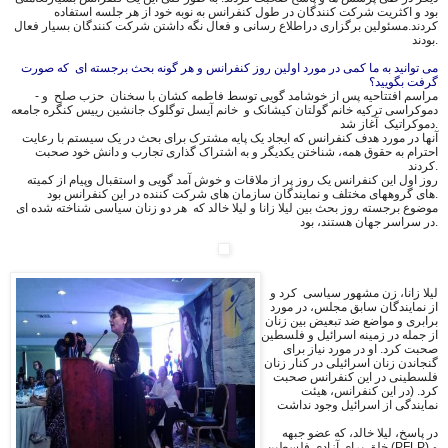
بود و اکثریت شرکت کنندگان در طول کنفرانس به نوبه خود از هر جلسه استفاده
کردند.مسئولین برگزاری دراطلاع رسانی و فعال نگه داشتن شرکت کنندگان بسیار فعال
بودند.
می توانید به ما کمی در مورد اولین روز کنفرانس و هر گونه بحث برجسته ای که صورت
گرفت بگویید؟
- مراسم افتتاحیه پس از خوشامد گویی توسط فاطمه کشان با سخنان حزب صلح و
دموکراسی ترکیه خانم گولتان کیشانک و خانم آیسل توگلوک جانشین رییس کنگره جامعه
دموکراتیک آغاز شد.
آنها در مورد هدف کنفرانس که ایجاد یک پایه مشترک برای بحث در یک سیستم با رعایت
احترام به حقوق همه، شناختن یکدیگر و به اشتراک گذاری تجارب و دانش خود صحبت
کردند.
روز اول این کنفرانس یک روز پر از ملاقات و خوش آمد گویی و استقبال وپیام از کمیته
های گروههای مختلف و نمایندگان سازمان های شرکت کننده در این کنفرانس بود.
موضوع برجسته روز بحث بین لیلا زانا و لیلا خالد که هر دو زنان سیاسی شناخته شده ای
در سراسر جهان هستند، بود.
لیلا زانا، زن مشهور سیاسی کرد و
از نمایندگان سابق مجلس، در مورد
برابری و مواضع ضد تبعیض بین زنان
از جمله در زمینه اسرائیل و فلسطین
صحبت کرد. او در مورد نیاز برای
گنجاندن زنان اسرائیلی در کنار زنان
فلسطینی در این کنفرانس صحبت
کرد. (در این کنفرانس، هیئت
نمایندگی از اسرائیل وجود نداشت
در پاسخ، لیلا خالد، که عضو جبهه
خلق برای آزادی فلسطین (PFLP) و