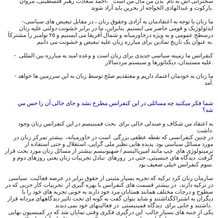
سخنرانی اش به نام "بدن من مال من است " ،احمد سعادت رهبر فلسطینی، مروان
بارکوت و عبدالهادی الخواجه از بحرین باید آزاد شوند.
-ما زنان با توجه به اعتقادمان به آزادی وحقوق زنان ، در مقابل تبعیض های سیاسی،
ایدئولوژیک و قومی حاضر می ایستیم. بنابراین، ما در برابر خشونت دولتی علیه زنان
درسطح عمومی و به ویژه درخاورمیانه و شمال آفریقا می ایستیم و ٢٥ نوامبر را مشترکآ
به عنوان یک تاریخ نمادین برای میارزه زنان علیه تبعیض و خشونت می دانیم.
- کنفرانس ما زمینه سیاسی جدیدى برای زنان است و وعده امید به مبارزه بین المللی
علیه مستبدان، دیکتاتورها و سیستم مردسالار.
- ما زنان به خودمان اعتماد داریم و معتقدیم صلح توسط زنان به این سرزمین ها خواهد
آمد.
شما فکر میکنید چه مسائلی در اين كنفرانس مطرح نشد و جای خالی آن را حس مي
شد؟
به اعتقاد من شکاف و صندلی خالی برای بحث فمینیسم در این کنفرانس زنان وجود
داشت.
در چنین کنفرانسى که نقطه عطفی بزرگى است در خاورميانه، بیشتر تمرکز زنان در
مورد مسائل سیاسی بود. پدیده هايى نظیر ملی گرایی، استقلال و حتی استفاده از
ترمینولوژی های چپ مانند امپریالیسم / صهیونیسم بیشتر از مسائل زنان مورد بحث قرار
گرفت. دیدگاه های جنسیتی، حتی در روزهای تبادل تجربیات زنان يعنى روزهاى دوم و
سوم كنفرانس خيلى ضعیف بود.
سازمان زنان کرد ترکیه که تجربه بسیار مثبتى از حقوق برابر در عرصه فعاليت سیاسی
در تركيه دارند، در بیشتر قسمت هاى كنفرانس با بهره گیری از تجربيات كار حزبی كه در
سطوح و درجات مختلف همانند همتایان مرد خود دارند به خوبى تجربه های خود را با
ديگران به اشتراكگذاشتند و شايد بتوان گفت به گونه اى تحت تاثير ديدگاههاى مردانه قرار
داشتند و جایی برای دیدگاه فمینیستی در فعاليتهاى خود نمی دیدند.
یکی از جنبه های بسیار جالب این درگیری فکری وقتی نمایان شد که در کمیسیون نهایی