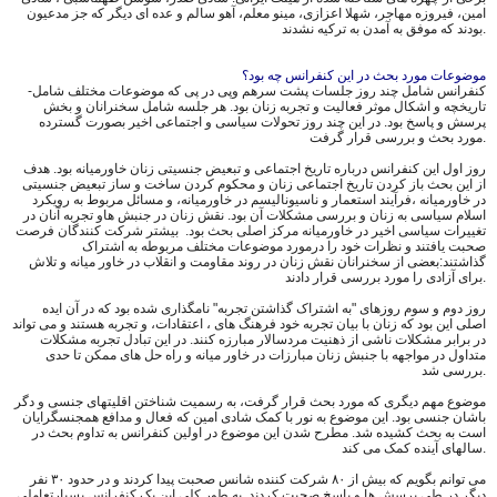
امین، فیروزه مهاجر، شهلا اعزازی، مینو معلم، آهو سالم و عده اى ديگر كه جز مدعيون
بودند که موفق به آمدن به تركيه نشدند.
موضوعات مورد بحث در این کنفرانس چه بود؟
‎-کنفرانس شامل چند روز جلسات پشت سرهم وپی در پی که موضوعات مختلف شامل
تاریخچه و اشکال موثر فعالیت و تجربه زنان بود. هر جلسه شامل سخنرانان و بخش
پرسش و پاسخ بود. در این چند روز تحولات سیاسی و اجتماعی اخیر بصورت گسترده
مورد بحث و بررسی قرار گرفت.
از این بحث باز کردن تاریخ اجتماعی زنان و محکوم کردن ساخت و ساز تبعیض جنسیتی
در خاورمیانه ،فرآیند استعمار و ناسیونالیسم در خاورمیانه، و مسائل مربوط به رویکرد
اسلام سیاسی به زنان و بررسی مشکلات آن بود. نقش زنان در جنبش هاو تجربه آنان در
تغییرات سیاسی اخیر در خاورمیانه مرکز اصلی بحث بود. بیشتر شرکت کنندگان فرصت
صحبت یافتند و نظرات خود را درمورد موضوعات مختلف مربوطه به اشتراک
گذاشتند:بعضی از سخنرانان نقش زنان در روند مقاومت و انقلاب در خاور میانه و تلاش
برای آزادی را مورد بررسی قرار دادند.
اصلی این بود که زنان با بیان تجربه خود فرهنگ های ، اعتقادات، و تجربه هستند و می تواند
در برابر مشکلات ناشی از ذهنیت مردسالار مبارزه کنند. در این تبادل تجربه مشکلات
متداول در مواجهه با جنبش زنان مبارزات در خاور میانه و راه حل های ممکن تا حدی
بررسی شد.
باشان جنسی بود. این موضوع به نور با کمک شادی امین که فعال و مدافع همجنسگرایان
است به بحث کشیده شد. مطرح شدن این موضوع در اولین کنفرانس به تداوم بحث در
سالهای آینده کمک می کند.
می توانم بگویم که بیش از ٨٠ شرکت کننده شانس صحبت پیدا کردند و در حدود ٣٠ نفر
دیگر در طی پرسش ها و پاسخ صحبت کردند. به طور کلی این یک کنفرانس بسیارتعاملی