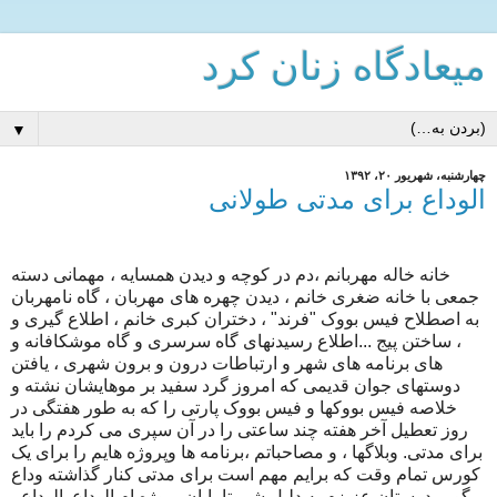
میعادگاه زنان كرد
▼
چهارشنبه، شهریور ۲۰، ۱۳۹۲
الوداع برای مدتی طولانی
خانه خاله مهربانم ،دم در کوچه و دیدن همسایه ، مهمانی دسته
جمعی با خانه ضغری خانم ، دیدن چهره های مهربان ، گاه نامهربان
به اصطلاح فیس بووک "فرند" ، دختران کبری خانم ، اطلاع گیری و
، ساختن پیج
...
اطلاع رسیدنهای گاه سرسری و گاه موشکافانه و
های برنامه های شهر و ارتباطات درون و برون شهری ، یافتن
دوستهای جوان قدیمی که امروز گرد سفید بر موهایشان نشته و
خلاصه فیس بووکها و فیس بووک پارتی را که به طور هفتگی در
روز تعطیل آخر هفته چند ساعتی را در آن سپری می کردم را باید
برای مدتی. وبلاگها ، و مصاحباتم ،برنامه ها وپروژه هایم را برای یک
کورس تمام وقت که برایم مهم است برای مدتی کنار گذاشته وداع
بگویم دوستان عزیزم به دلیل شروتا پایان پروژه ام الوداع .الوداع ،