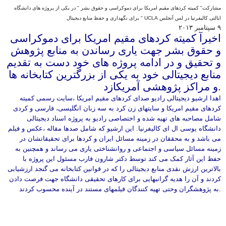
مشارکت" کمیته کردهای مقیم امریکا برای دموكراسى و حقوق بشر " در يكى از پروژه های دانشگاه
ایالتی کالیفرنیا در لس آنجلس UCLA " برای نگهداری و حفظ منابع دیجیتال
٩ سپتامبر ٢٠١٣
اخیرآ کمیته کردهای مقیم امریکا برای دموکراسی
و حقوق بشر جهت یاری رساندن به منابع پژوهش
و تحقیق و در ادامه پروژه های خود دست به تقدیم
منابع دیجیتالی خود به یکی از بزرگترین کتابخانه ها
و مراکز پژوهشی آمریکازد.
ا
هدا ارشيو ديجيتالى رادیو صدای کردهاى مقيم امريكا ،سایت رسمی کمیته
كردهاى مقيم امريكا و سایتهای زن کرد به سه زبان انگليسى، فارسى و كردى
شامل مصاحبه هاى تهیه شده و اختصاصی رادیو به پروژه اسناد ديجيتالى
دانشگاه يوسى ال اى كاليفرنيا. اين ارشيو که شامل صدها مقاله ،عکس و فیلم
می باشد و به محققان در زمینه مسائل ایران و کردها برای تحقیقاتشان در
زمینه مسائل سیاسی و اجتماعی و روانشناختی یاری می رساند و همچنین به
حفظ این آثار کمک می کند توسط دکتر شارون فارب مسئول این پروژه با
بالاترين ارزش نقدی منابع دیجیتالی را که در قوانین کتابخانه می گنجد ارزشيابى
کردند و آن را هدیه گرانبهایی برای کارهای تحقیقی دانشگاه جهت فرصت دادن
به پژوهشگران وحتی تهیه کنندگان فیلمهای مستند در آینده محسوب کردند.