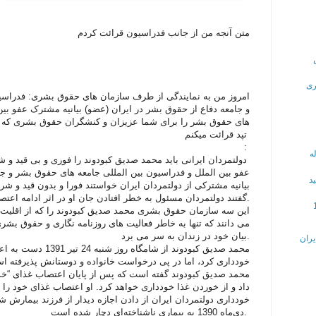
متن آنجه من از جانب فدراسیون قرائت کردم
ری
امروز من به نمایندگی از طرف سازمان های حقوق بشری: فدراسیو
و جامعه دفاع از حقوق بشر در ایران (عضو) بیانیه مشترک عفو بین
های حقوق بشر را برای شما عزیزان و کنشگران حقوق بشری که قل
تپد قرائت میکنم
:
ه
دولتمردان ایرانی باید محمد صدیق کبودوند را فوری و بی قید و شرط آزاد کنند
ید
بیانیه مشترکی از دولتمردان ایران خواستند فورا و بدون قید و شر
گفتند دولتمردان مسئول به خطر افتادن جان او در اثر ادامه اعتصاب غذایش هستند.
این سه سازمان حقوق بشری محمد صدیق کبودوند را که از اقلیت ک
می دانند که تنها به خاطر فعالیت های روزنامه نگاری و حقوق بشر
بیان خود در زندان به سر می برد.
یران
محمد صدیق کبودوند از 
خودداری کرد، اما در پی درخواست خانواده و دوستانش پذیرفته 
محمد صدیق کبودوند گفته است که پس از پایان اعتصاب غذای “خشک
خودداری دولتمردان ایران از دادن اجازه دیدار از فرزند بیمارش ش
دی‌ماه 1390 به بیماری ناشناخته‌ای دچار شده است.