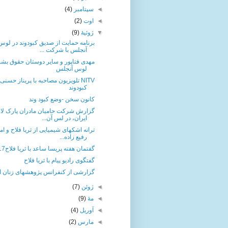
◄
سپتامبر
(4)
◄
اوت
(2)
▼
ژوئیهٔ
(9)
برنامه حمایت از صدیق کبودوند در لوس
آنجلس با شرکت ...
مهدی فتاپور و سایر دوستان حقوق بش
لوس آنجلس
NITV تلویزیون مصاحبه با پریناز حسنی
کبودوند
کانون سخن -وضع کبود وند
گزارش شرکت حامیان مادران پارک لال
ایران، در لس آن...
ترانه اشکهای شیمیایی از ثریا فلاح و ام
رفیع زاده...
گفتمان هفته پریسا ساعد با ثریا فلاح17
گفتگوی رادیو پیام با ثریا فلاح
گزارشی از کنفرانس پژوهشهای زنان ا
◄
ژوئن
(7)
◄
مهٔ
(9)
◄
آوریل
(4)
◄
مارس
(2)