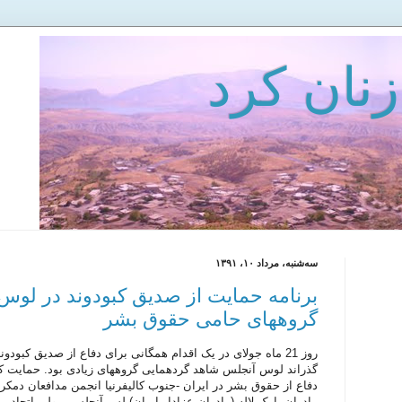
زنان كرد
سه‌شنبه، مرداد ۱۰، ۱۳۹۱
برنامه حمایت از صدیق کبودوند در لوس
گروههای حامی حقوق بشر
گذراند لوس آنجلس شاهد گردهمایی گروههای زیادی بود. حمایت کن
دفاع از حقوق بشر در ایران -جنوب کالیفرنیا انجمن مدافعان دمکرا
مادران پارک لاله (مادران عزادار ایران) لس آنجلس – ولی اتحاد ب