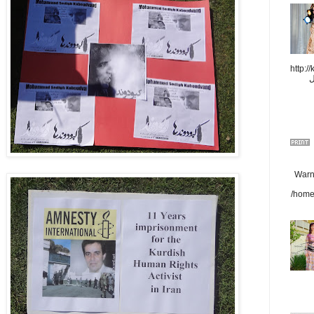
http://
ل
Warni
/home