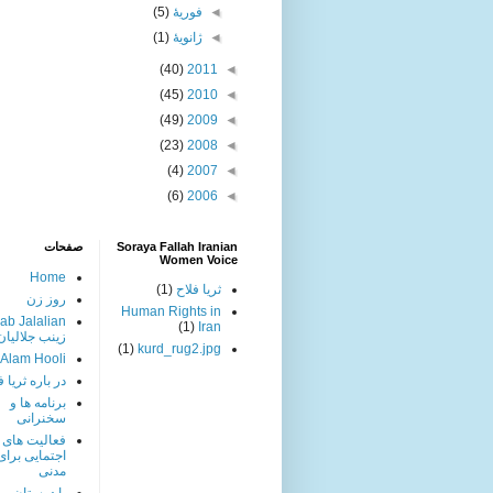
◄
فوریهٔ
(5)
◄
ژانویهٔ
(1)
(40)
2011
◄
(45)
2010
◄
(49)
2009
◄
(23)
2008
◄
(4)
2007
◄
(6)
2006
◄
Soraya Fallah Iranian
صفحات
Women Voice
Home
ثریا فلاح
(1)
روز زن
Human Rights in
ab Jalalian
(1)
Iran
زینب جلالیان
(1)
kurd_rug2.jpg
 Alam Hooli
در باره ثریا ف
برنامه ها و
سخنرانی
فعالیت های
اجتمایی برا
مدنی
با دوستان