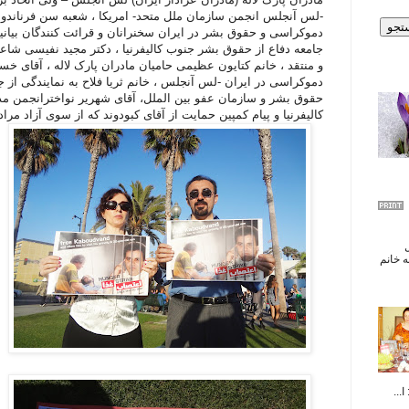
-لس آنجلس انجمن سازمان ملل متحد- امریکا ، شعبه سن فرناندو ک
دموکراسی و حقوق بشر در ایران سخنرانان و قرائت کنندگان بیانیه
جامعه دفاع از حقوق بشر جنوب کالیفرنیا ، دکتر مجید نفیسی شاعر
و منتقد ، خانم کتایون عظیمی حامیان مادران پارک لاله ، آقای خسر
دموکراسی در ایران -لس آنجلس ، خانم ثریا فلاح به نمایندگی از 
حقوق بشر و سازمان عفو بین الملل، آقای شهریر نواخترانجمن مد
کالیفرنیا و پیام کمپین حمایت از آقای کبودوند که از سوی آزاد مرا
ال
 خانم
...