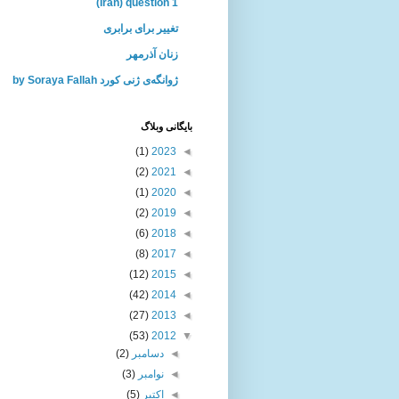
(Iran) question 1
تغییر برای برابری
زنان آذرمهر
ژوانگه‌ی ژنی كورد by Soraya Fallah
بايگانی وبلاگ
(1)
2023
◄
(2)
2021
◄
(1)
2020
◄
(2)
2019
◄
(6)
2018
◄
(8)
2017
◄
(12)
2015
◄
(42)
2014
◄
(27)
2013
◄
(53)
2012
▼
◄
دسامبر
(2)
◄
نوامبر
(3)
◄
اکتبر
(5)