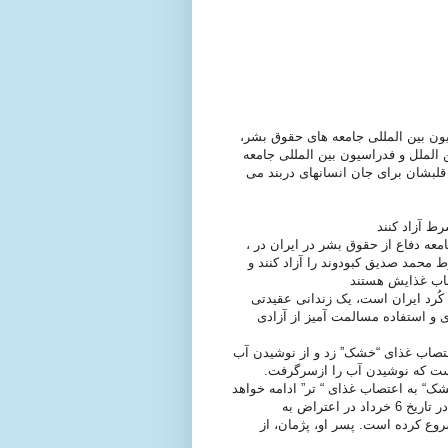
ن بین المللی جامعه های حقوق بشر،
 الملل و فدراسیون بین المللی جامعه
بشان برای جان انسانهای دربند می
، عفو بین الملل و فدراسیون بین المللی جامعه های حقوق بشر و جامعه دفاع از حقوق بشر در ایران در
ط محمد صدیق کبودوند را آزاد کنند و
ُرد ایران است، یک زندانی عقیدتی
ی و استفاده مسالمت آمیز از آزادی
شامگاه روز شنبه 24 تیر 1391 دست به اعتصاب غذای “خشک” زد و از نوشیدن آب
است که نوشیدن آب را ازسرگرفت.
“ به اعتصاب غذای “ تر” ادامه خواهد
داد و از خوردن غذا خودداری خواهد کرد. او اعتصاب غذای خود را در تاریخ 6 خرداد در اعتراض به
روع کرده است. پسر او، پژمان، از