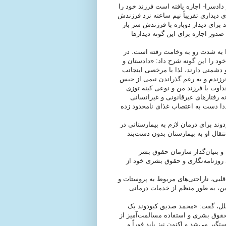
دادسرا- اجازه یافته است فرزند خود را
 مسئولان زندان او را برای دیداری تقریباً نیم ساعته نزد فرزندش
برای دیدار دوباره با فرزندش سر باز
 صدور اجازه برای این گونه دیدارها
به شدت رو به وخامت رفته است. در
 سرگشاده ای به تاریخ 7 خرداد 1391 اعتراض خود را این گونه شرح داد: «دادستان و
 دشمنی دارند، لذا با مرخصی اینجانب
رزندم و به رغم گذراندن نیمی از حبس
داوت با فرزند من و نوعی کینه توزی
 رفتارهای غیرقانونی و غیرانسانی
ساعت ۲۱ روز شنبه ۶ خرداد ماه مجددا دست به اعتصاب غذای نامحدود زده
ند برای درمان لازم به بیمارستانی در
تقال او به بیمارستان بدون دست‌بند
و بنیان‌گذار سازمان حقوق بشر
روزنامه‌نگاری و حقوق بشری خود از
لبی، ناراحتی‌های مربوط به پروستات و
این، به طور منظم از خدمات درمانی
ملل، گفت: «محمد صدیق کبودوند یک
 حقوق بشری و استفاده مسالمت‌آمیز از
ستگیر می‌شد و اکنون نیز باید فوراً و