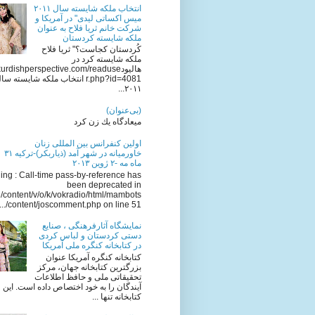
انتخاب ملکه شایسته سال ٢٠١١
میس اکساتی لیدی" در آمریکا و
شرکت خانم ثریا فلاح به عنوان
ملکه شایسته کردستان
کُردستان کجاست؟" ثریا فلاح
ملکه شایسته کرد در
هالیودkurdishperspective.com/readuse
r.php?id=4081 انتخاب ملکه شایسته سا
٢٠١١...
(بی‌عنوان)
میعادگاه یك زن كرد
اولين كنفرانس بين المللى زنان
خاورميانه در شهر آمد (ذياربكر)-تركيه ٣١
ماه مه -٢ ژوين ٢٠١٣
ng : Call-time pass-by-reference has
been deprecated in
/content/v/o/k/vokradio/html/mambots
/content/joscomment.php on line 51...
نمایشگاه آثارفرهنگی ، صنایع
دستی کردستان و لباس کردی
در کتابخانه کنگره ملی آمریکا
کتابخانه کنگره آمریکا عنوان
بزرگترین کتابخانه جهان، مرکز
تحقیقاتی ملی و حافظ اطلاعات
آیندگان را به خود اختصاص داده است. این
کتابخانه تنها ...