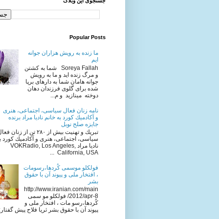
جستجوی این وبلاگ
Popular Posts
ما زنده به رویش هزاران جوانه
ایم
Soreya Fallah شما به كشتن
و مرگ زنده ايد و ما به رويش
جوانه هامان شما به دارهای برپا
شده برای گلوی فرزندان دهان
دوخته مینازید و م...
نامه زنان فعال سياسى، اجتماعى، هنرى
و آكادميك كورد به خانم ناديا مراد برنده
جایزه صلح نوبل
تبريك و تهنيت بيش از ٢٨٠ تن از زنان فع
سياسى، اجتماعى، هنرى و آكادميك كورد به
ناديا مراد VOKRadio, Los Angeles,
California, USA ...
فولکلو موسمی کُردها،رسومات
، افتخار ملی و پیوند آن با حقوق
بشر
http://www.iranian.com/main
/2012/apr-8 فولکلو مو سمی
کُردها،رسو مات ، افتخار ملی و
پیوند آن با حقوق بشر ثریا فلاح پیش گفتار: ا