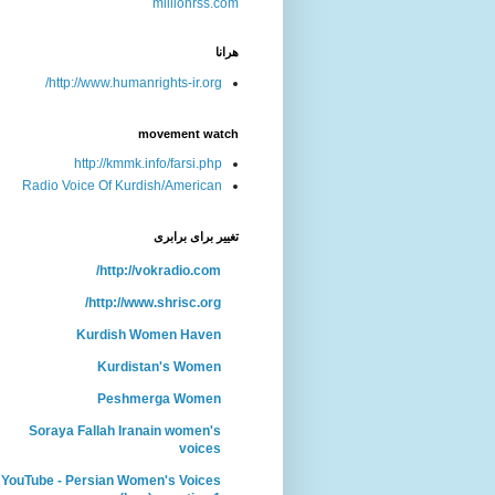
هرانا
http://www.humanrights-ir.org/
movement watch
http://kmmk.info/farsi.php
Radio Voice Of Kurdish/American
تغییر برای برابری
http://vokradio.com/
http://www.shrisc.org/
Kurdish Women Haven
Kurdistan's Women
Peshmerga Women
Soraya Fallah Iranain women's
voices
YouTube - Persian Women's Voices