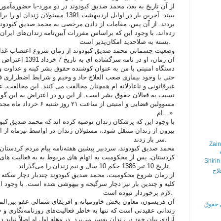
از آن تاریخ به بعد، محمد صدیق کبودوند در دو مورد-با حضورمآمور 
ببیند. آخرین بار در اوایل اردیبهشت 1391
بردند. از آن پس، مقامات از دادن مرخصی به محمد صدیق کبودوند 
زده‌اند، با وجود این که براساس مقررات آیین‌نامه زندان‌های ایران
بسته به صلاحدید امکان‌پذیر است.
وضعیت جسمانی محمد صدیق کبودوند از زمان شروع اعتصاب غذا 
آن زمان، او در نامه
دستگاه امنیتی با من به عنوان کوشنده حقوق بشر کینه و عداوت و
حتی با وجود بیماری صعب العلاج حاد و وخیم و شرایط اضطراری ف
غیرقانونی و ناعادلانه ام همچنان مخالفت می کنند. این مخالفت، ع
نسبت به فعالان حقوق بشر است. از این رو در اعتراض به این گونه
مسوولین قضایی و امنیتی از 
ام…»
با وجود این که پزشکان زندان توصیه کرده اند که محمد صدیق کبودو
بیرون از زندان منتقل شود.، مسئولان زندان در اواسط تیرماه از ان
سر باز زدند.
Zain
محمد صدیق کبودوند، سردبیر پیشین هفته‌نامه پیام مردم کردستان 
کردستان، پس از محکومیت به اتهام های مربوط به به فعالیت های 
Shirin
تاریخ 10 تیر 1386 حکم 10 سال و نیم زندان را می‌گذراند.
لاح
از زمان شروع محکومیت، محمد صدیق کبودوند چندبار دچار سکته ق
کلیه و چندین بار نیز دچار سرگیجه و بیهوشی شده است. با وجود 
لازم برخوردار نبوده است.
آن هریسون، معاون بخش خاورمیانه و آفریقای شمالی عفو بین‌ال
ی حقوق
زندانی عقیدتی است که تنها به خاطر فعالیت‌های روزنامه‌نگاری و
آزادی بیان خود در زندان به‌سر می‌برد. در وهله اول او اصلاً نباید د