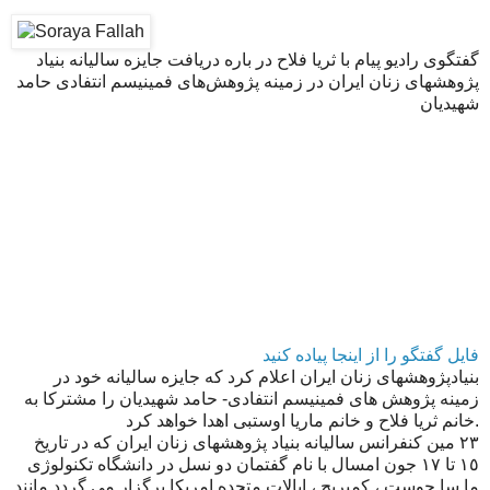
گفتگوی رادیو پیام با ثریا فلاح در باره دریافت جایزه ساليانه بنیاد
پژوهشهای زنان ایران در زمینه پژوهش‌های فمینیسم انتفادی حامد
شهیدیان
فایل گفتگو را از اینجا پیاده کنید
بنيادپژوهشهای زنان ایران اعلام كرد كه جايزه ساليانه خود در
زمینه پژوهش های فمینیسم انتفادی- حامد شهيديان را مشتركا به
خانم ثریا فلاح و خانم ماريا اوستبى اهدا خواهد كرد.
٢٣ مين كنفرانس ساليانه بنیاد پژوهشهای زنان ایران كه در تاريخ
١٥ تا ١٧ جون امسال با نام گفتمان دو نسل در دانشگاه تکنولوژی
ما سا چوست ، کمبریج ، ایالات متحده امريكا برگزار مى گردد مانند