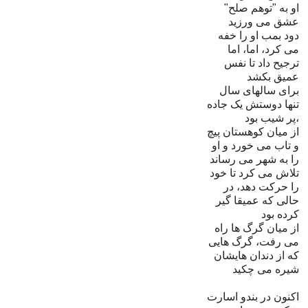
او به "توهم صلح"
عشق مى ورزيد
دود بمب او را خفه
مى کرد، اما، اما
ترجيح داد تا نفس
عميق بکشد
براى سالهاى سال
تنها دوستش يک جاده
پر شيب بود،
از ميان کوهستان پيچ
و تاب مى خورد و او
را به شهر مى رساند
تلاش مى کرد تا خود
را حرکت دهد، در
حالى که عميقا گير
کرده بود
از ميان گرگ ها راه
مى رفت، گرگ هايى
که از دندان هايشان
شيره مى چکيد
اکنون در بندو اسارت