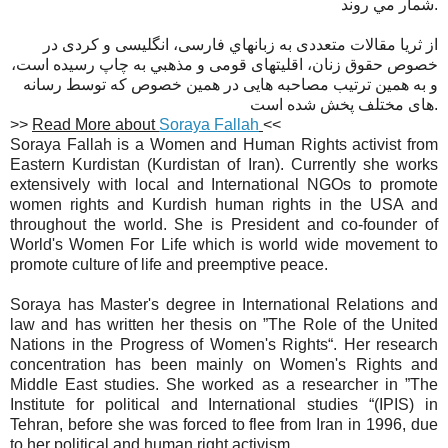
شمار مي روند.
از ثریا مقالات متعددی به زبانهاي فارسی، انگليسی و كردی در
خصوص حقوق زنان، اقليتهای قومی و مذهبي به چاپ رسيده است،
و به همين ترتيب مصاحبه هايی در همين خصوص كه توسط رسانه
های مختلف پخش شده است.
>>
Read More about
Soraya Fallah
<<
Soraya Fallah is a Women and Human Rights activist from
Eastern Kurdistan (Kurdistan of Iran). Currently she works
extensively with local and International NGOs to promote
women rights and Kurdish human rights in the USA and
throughout the world. She is President and co-founder of
World's Women For Life which is world wide movement to
promote culture of life and preemptive peace.
Soraya has Master's degree in International Relations and
law and has written her thesis on ”The Role of the United
Nations in the Progress of Women's Rights“. Her research
concentration has been mainly on Women's Rights and
Middle East studies. She worked as a researcher in ”The
Institute for political and International studies “(IPIS) in
Tehran, before she was forced to flee from Iran in 1996, due
to her political and human right activism.