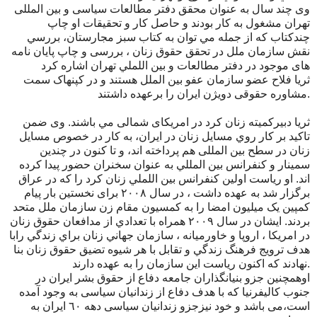
وی چند سال به عنوان محقق دفتر مطالعات سیاسی و بین المللی
تهران مشغول به كار بودند و حاصل کار و تحقیقات او چاپ
چندکتاب كه از جمله مي توان به كتاب سبز مجارستان، بررسي
نقش سازمان ملل در تحقق حقوق زنان ، بررسی و چاپ پايان نامه
های موجود در دفتر مطالعات و بين اللملي تهران اشاره كرد
ثریا فلاح عضو سازمان عفو بین الملل هستند و در کپنهاک سمت
مشاوره حقوقی دویژن ایران را برعهده داشتند.
ثریا دبیرکمیته زنان کرد در امریکای شمالی مي باشند. وی ضمن
تاكيد بر كار روي مسايل زنان در ايران، به كار در خصوص مسايل
زنان در سطح بين المللی هم پرداخته اند، و تا كنون در چندين
سمينار و كنفرانس بين المللي به عنوان سخنران حضور پيدا كرده
اند. او رياست اولين كنفرانس بين اللملي زنان كرد را كه در عراق
برگزار شد به عهده داشت ، در سال ٢٠٠٨ برای نخستین بار پیام
کمپین یک میلیون امضا را به کمسیون مقام زن سازمان ملل متحد
بردند. ايشان در سال ٢٠٠٩ همراه با تعدادي از مدافعان حقوق زنان
در امريكا ، اروپا و خاورميانه ، سازمان جهاني زنان براي زندگي رابا
هدف ترویج فرهنگ زندگي و تقابل با هر شيوه تضيق حقوق زنان بنا
نهادند كه اكنون رياست اين سازمان را به عهده دارند.
اوهمچنین جزو بنیانگذاران جامعه دفاع از حقوق بشر ایران در
جنوب كاليفرنيا که با هدف دفاع از زندانیان سیاسی به وجود آمده
است،می باشد و خود نیزجزو زندانيان سياسی دهه ٦٠ ايران به