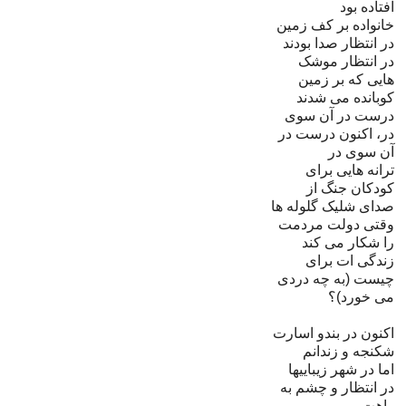
افتاده بود
خانواده بر کف زمين
در انتظار صدا بودند
در انتظار موشک
هايى که بر زمين
کوبانده مى شدند
درست در آن سوى
در، اکنون درست در
آن سوى در
ترانه هايى براى
کودکان جنگ از
صداى شليک گلوله ها
وقتى دولت مردمت
را شکار مى کند
زندگى ات براى
چيست (به چه دردى
مى خورد)؟
اکنون در بندو اسارت
شکنجه و زندانم
اما در شهر زیباییها
در انتظار و چشم به
راهت