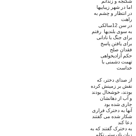
شکنجه و زندانم
اما در شهر زیباییها
در انتظار و چشم به
راهت
در سن 12سالکی
به سوی
بلندیها
رفتم
برای جنگ با نادانی
برای یافتن پاسخ
فقدان صلح
حکم آزادیخواهی
تهمت دشمنی با
خداست
از صداى دختر، که
نقش بر زمينش کرده
بودند، خوشحال بودند
و آب از دهانشان
جارى شده بود
آنها به دخترک فرارى
شکار شده مى گفتند
دعا کند
به دخترک گفتند که به
زبان نادرستى تکلم