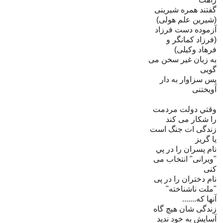
گفتند همره شیرینی
(شیرین علم هولی)
آزموده دست فرزاد
(فرزاد کمانگر و
فرهاد وکیلی)
به زبان غیر سخن می
گویی
پس سزاوار به دار
آویختنی
وقتي دولت مردمت
را شکار مى کند
زندگى ات جنگ است
يا گريز
نام پسران را در پي
"ويرانى" انتخاب مى
کنى
نام دختران را در پى
"ملت ناشناخته" ‏
آنها که.......‏
زندگى شان هيچ گاه
آسايش به خود نديد