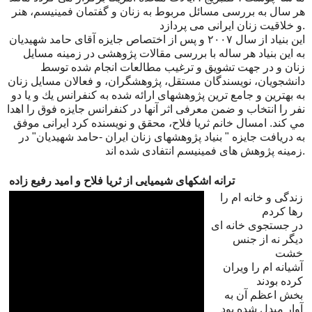
هر سال به بررسى مسائل مربوط به زنان و گفتمان فمینیسم، هنر
و خلاقیت زنان ایرانی مى پردازد.
اين بنياد از سال ٢٠٠٧ و پس از اختصاص جايزه آقاى حامد شهيديان
به اين بنياد هر ساله با بررسى مقالات پژوهشى در زمينه مسايل
زنان و در جهت تشویق و ترغیب مطالعات انجام شده توسط
دانشجویان، نویسندگان مستقل، پژوهشگران، و فعالان مسايل زنان
به بهترين و جامع ترين پژوهشهاى ارائه شده به كنفرانس يك و يا دو
نفر را انتخاب و ضمن معرفى اثر آنها در كنفرانس جايزه فوق را اهدا
مي كند. امسال خانم ثریا فلاح، محقق و نویسنده کرد ایرانی موفق
به دريافت جایزه " بنیاد پژوهشهای زنان ایران -حامد شهیدیان" در
زمینه پژوهش های فمینیسم انتفادی شده اند.
ترانه اشکهای شیمیایی از ثریا فلاح و امید رفیع زاده
زندگی و خانه ام را
رها کردم
در جستجوی خانه ای
دیگر نه از جنس
خشت
آشیانه ام را ویران
کرده بودند
بخش اعظم آن به
آوار مبدل شده بود