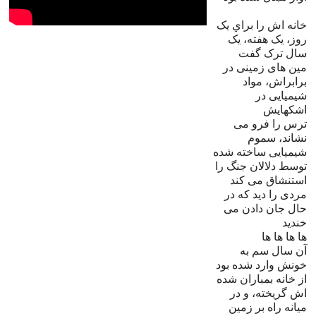
خانه اش را براي يک
روز، يک هفته، يک
سال ترک گفت
مين هاى زمينى در
برابراش، مواد
شيميايى در
اشکهايش
ترس را فرو مى
نشاند، سموم
شيميايى ساخته شده
توسط دلالان جنگ را
استنشاق مى کند
مردى را ديد که در
حال جان دادن مى
خنديد
ها ها ها ها
آن سال سم به
خونش وارد شده بود
از خانه بمباران شده
اش گريخته، و در
ميانه راه بر زمين