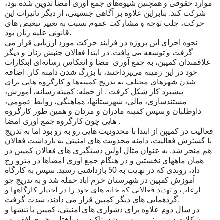
موارد حقوقی و همچنین شیوه‌های جمع اوری امضا تدوین شده بود،
شرکت کند. بنابراین علاوه بر آگاهی جنسیتی، از دیگر تاثیرات این
حرکت، جلب توجه و مشارکت عموم نسبت به تغییر تبعیض های
قانونی علیه زنان بود.
نحوه اجرای این پروژه در فرایند حرکت مورد ارزیابی قرار می
گرفت و توسعه می یافت. در ابتدا فعالان جنبش زنان و دیگر
علاقمندان کمپین، به جمع آوری امضا و انعکاس رسانه‌ای ابتکارات
خود در این زمینه می‌پرداختند، با بزرگ شدن دامنه کار، اضافه
شدن شهرهای مختلف به تدریج کمیته‌ها و کارگروه هایی برای
پیشبرد کار شکل کرفت . از جمله: کمیته رسانه، آموزش،
مستندسازی، مالی، شهرستانها، هماهنگی، روابط عمومي،
داوطلبان و سپس کمیته مادران و مردان و همین طور کارگروه
هایی چون کارگروه جمع اوری امضا .
فعالیت در کمیپن از ابتدا با محدودیت هایی رو به رو بود اما به تدریج
با گسترش فعالیت، دامنه محدویت های امنیتی به بازداشت فعالان
هم منجر شد. به عنوان مثال اولین دستگیری های فعالان کمپین در
همان ماههای نخستین و در هنگام جمع اوری امضاها در مترو رخ
داد، روندی که در نهایت به 50 بازداشتی رسید. سپس به کارگاه
آموزش کمپین در شهرستان خرم اباد حمله شد و به تدریج جو
ارعاب و تهدید فعالانی که خانه های خود را در اختیار کارگاهها و
گردهمایی های دیگر کمپین قرار می دادند، شدت گرفت.
در سال دوم علاوه برای دشواری های امنیتی، كمپين با تنشها و
مشكلات دروني نيز روبه رو شد. تاكيد بر ساختار رهبري افقي در