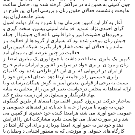
چون کمپنی به همین نام در مراکش گرفته شده بود، حاصل ساعت
ها بحث و نشست فعالان حقوق زنان و بررسی اجرای این طرح در
بستر جامعه ایران بود.
آغاز به کار این کمپین همزمان بود با شروع به کار دولت اصول
گرای احمدی نژاد. تشدید اقدامات امنیتی پیشین، سخت گیری و
برخوردهای خشونت آمیز و فراقانونی با فعالان جنبشها از جمله
جنبش زنان موجب شده بود که بسیاری از گروه ها از فعالیت باز
بمانند و یا فعالان آنها تحت فشار قرار بگیرند. شبکه کمپین برای
فعالیت در چنین عرصه ای به میدان آمد.
کمپین یک ملیون امضا قصد داشت با جمع آوری یک میلیون امضا از
زنان و مردان برابری خواه در سراسر کشور و ایرانیان مقیم خارج
از ایران در فرمهایی که برای این کار طراحی شده بود، گفتمان
برابری جنسیتی را در جامعه ارتقا دهد، صدای اعتراض خود را
نسبت به برخی از قوانین تبعیض آمیز به گوش همگان برساند، و با
ارائه امضاها به مجلس درخواست تغییر قوانین را از مجلس به مثابه
نهاد قانونگذار و مسئول در این زمینه مطرح کند.
ساختار حرکت در پروژه کمپین افقی بود. امضاها از طریق گفتگوی
چهره به چهره با مردم از خانه تا خیابان، در فضاهای خصوصی و
عمومی جمع آوری می شد، هرامضا کننده خود عضوی از کمپین می
شد و در صورت تمایل می توانست دایره مشارکت اش را افزایش
دهد و خود نیز به جمع آوری امضا بپردازد و برای این کار ابتدا در
کارگاه های حقوقی و آموزشی که به منظور اشنایی داوطلبان با