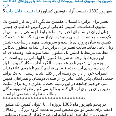
کمپین یک میلیون امضا؛ پرونده‌ای که بسته شد یا پروژه‌ای که ادامه
دارد
5 شهریور 1392 - نفیسه آزاد - نوشین کشاورزنیا -
نسخه قابل چاپ
تغییر برای برابری: امسال، هفتمین سالگرد اغاز به کار کمپین یک
میلیون امضاست. کمپینی که یکی از بزرگترین فعالیتهای جنبش
زنان ایران در سالهای اخیر بود. اما شرایط اجتماعی و سیاسی از
یک سو و مختصات درونی جنبش زنان از سوی دیگر باعث شده که
کمپین به سان پروژه‌ای با اینده و سرنوشت مبهم در ساحت جنبش
زنان باقی بماند. سایت تغییر برای برابری، از ابتدا به منظور انعکاس
مطالب مرتبط با کمپین یک میلیون امضا متولد شد. وظیفه‌ای که
این روزها، با توجه به شرایط کمپین با ابهاماتی روبرو است. در
نتیجه بر ان شدیم تا در هفتمین سالگرد آغاز به کار کمپین، با باز
کردن دوباره ی این بحث، فضایی فراهم کنیم تا همه‌ی علاقمندان
نظرات خود را در این زمینه ابراز کنند، شاید رسیدن به یک برایند
جمعی امکان پذیر باشد. بنابراین از همه‌ی دوستان و همراهان کمپین
می خواهیم چنانچه در این زمینه بحث یا نظری دارند برای سایت
تغییر برای برابری ارسال کنند و تاکید می کنیم نظرات نویسندگان
مطالب، نظرات شخصی انهاست.
*****************************************************
در پنجم شهریور ماه 1385 پروژه ای با عنوان کمپین یک میلیون
امضا برای تغییر قوانین تبعیض آمیز به همت گروه بزرگی از فعالان
جنبش زنان آغاز شد. ایده اولیه این طرح که از کمپینهای مشابهی