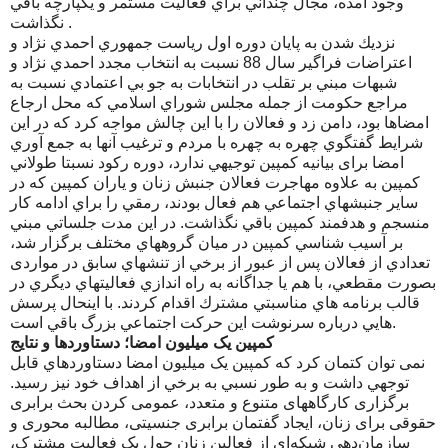
وجود امده، مجال چنداني براي فعاليت مستمر و يكپارچه باقي
نگذاشت .
نزديك شدن به پايان دوره اول رياست جمهوري احمدي نژاد و
اعتراضات فراگير سال 88 نسبت به انتخاب مجدد احمدي نژاد و
شبهات مبني بر تقلب در انتخابات به جو بي اعتمادي نسبت به
مراجع حكومت از جمله مجلس شوراي اسلامي كه محل ارجاع
امضاها بود، دامن زد و فعالان را با اين چالش مواجه كرد كه در اين
شرايط گفتگوي چهره به چهره با مردم و ترغيب آنها به جمع آوري
امضا برای بيانيه كمپين توجيهي ندارد، دوره ركود نسبتا طولاني
كمپين به علاوه مهاجرت فعالان جنبش زنان و ياران كمپين كه در
ساير جنبشهاي اجتماعي هم فعال بودند، رمقي را براي ادامه كار
منسجم و هدفمند كمپين باقي نگذاشت. در اين مدت جلساتي مبني
بر آسيب شناسي كمپين در ميان گروههاي مختلف برگزار شد،
تعدادي از فعالان پس از عبور از برخي از تنشهاي سابق در مواردی
بصورت مقطعي، با هم يا جداگانه به راه اندازي فعاليتهاي ديگري در
قالب برنامه هاي مناسبتي مشترك اقدام كردند. با اينحال پرسش
هايي درباره سرنوشت اين حركت اجتماعي بزرگ باقي است.
کمپین یک میلیون امضا؛ دستاوردها و نتایج
نمی توان کتمان کرد که كمپين یک میلیون امضا دستاوردهاي قابل
توجهي داشت و به طور نسبي به برخي از اهداف خود نيز رسيد.
برگزاری کارگاههای متنوع و متعدد، عمومی کردن بحث برابری
حقوقی برای زنان، ایجاد گفتمان برابری جنسیتی، مطالبه محوری و
سازمان‌دهی شبکه‌ای از فعالین زنان حول یک فعالیت مشترک،