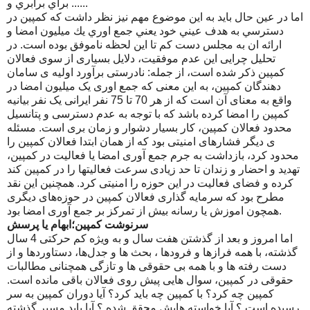
براي برابري و ......
اما در عین حال باید به این موضوع مهم نیز نظر داشت که کمپین در
دسترسي به هدف عيني خود يعني جمع اوري يك ميليون امضا و
ارائه ان به مجلس دست كم تا اين لحظه ناموفق بوده است. در
تحلیل چرایی این عدم موفقیت، دلایل بسیاری از سوی فعالان
کمپین ذکر شده است، از جمله: نادرستی برآورد اولیه ی سامان
دهندگان کمپین، به این معنی که جمع اوری یک میلیون امضا در
واقع به معنای آن است که از هر 70 تا 75 نفر ایرانی یک نفر بیانیه
کمپین را امضا کرده باشد که با توجه به عدم دسترسی و پتانسیل
محدود فعالان کمپین، کار بسیار دشوار و زمان بری است. مسئله
ی دیگر فشارهای امنیتی بود که از همان ابتدا فعالان کمپین را
محدود کرد، بازداشت به جرم جمع آوری امضا یا فعالیت در کمپین،
تهدید و احضار و زندان تا حد زیادی سرعت فعالیتها را در کمپین کند
کرده و فضای فعالیت در این حوزه را امنیتی کرد. همچنین این نقد
مطرح بود که سرمایه گذاری فعالان کمپین در حوزه‌های دیگری
همچون اموزش یا رسانه بیش از تمرکز بر جمع آوری امضا بود.
سرنوشت کمپین؛ابهام یا پرسش
اما امروز و بعد از گذشتن هفت سال و به ویژه کم حرکتی 4 سال
گذشته، با همه فرازها و فرودها ، بحث ها و جدل‌ها، دستاوردها و از
دست رفته ها و با همه بی حقوقی ها و تازگی همچنانی مطالبات
حقوقی در کمپین، سوال هایی پیش روی فعالان باقی مانده است.
کمپین چه کرد؟ با کمپین چه باید کرد؟ آیا دوران کمپین به سر
رسیده است ؟ آیا خواسته هایش محقق شده ؟ آیا باید مسیر گذشته