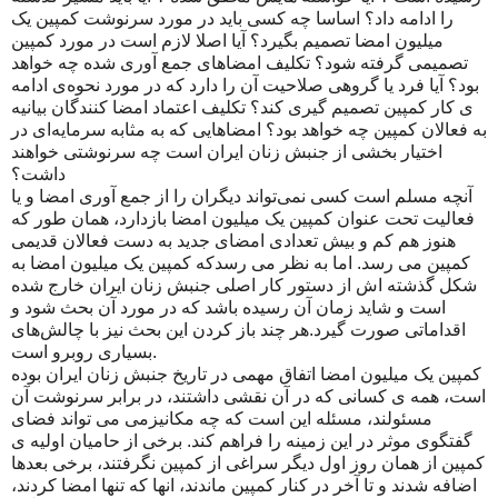
را ادامه داد؟ اساسا چه کسی باید در مورد سرنوشت کمپین یک
میلیون امضا تصمیم بگیرد؟ آیا اصلا لازم است در مورد کمپین
تصمیمی گرفته شود؟ تکلیف امضاهای جمع آوری شده چه خواهد
بود؟ آیا فرد یا گروهی صلاحیت آن را دارد که در مورد نحوه‌ی ادامه
ی کار کمپین تصمیم گیری کند؟ تکلیف اعتماد امضا کنندگان بیانیه
به فعالان کمپین چه خواهد بود؟ امضاهایی که به مثابه سرمایه‌ای در
اختیار بخشی از جنبش زنان ایران است چه سرنوشتی خواهند
داشت؟
آنچه مسلم است کسی نمی‌تواند دیگران را از جمع آوری امضا و یا
فعالیت تحت عنوان کمپین یک میلیون امضا بازدارد، همان طور که
هنوز هم کم و بیش تعدادی امضای جدید به دست فعالان قدیمی
کمپین می رسد. اما به نظر می رسدکه کمپین یک میلیون امضا به
شکل گذشته اش از دستور کار اصلی جنبش زنان ایران خارج شده
است و شاید زمان آن رسیده باشد که در مورد آن بحث شود و
اقداماتی صورت گیرد.هر چند باز کردن این بحث نیز با چالش‌های
بسیاری روبرو است.
کمپین یک میلیون امضا اتفاق مهمی در تاریخ جنبش زنان ایران بوده
است، همه ی کسانی که در آن نقشی داشتند، در برابر سرنوشت آن
مسئولند، مسئله این است که چه مکانیزمی می تواند فضای
گفتگوی موثر در این زمینه را فراهم کند. برخی از حامیان اولیه ی
کمپین از همان روز اول دیگر سراغی از کمپین نگرفتند، برخی بعدها
اضافه شدند و تا آخر در کنار کمپین ماندند، انها که تنها امضا کردند،