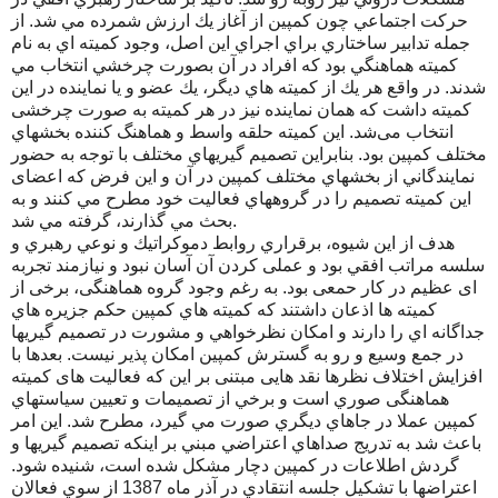
حركت اجتماعي چون كمپين از آغاز يك ارزش شمرده مي شد. از
جمله تدابير ساختاري براي اجراي اين اصل، وجود كميته اي به نام
كميته هماهنگي بود كه افراد در آن بصورت چرخشي انتخاب مي
شدند. در واقع هر يك از كميته هاي ديگر، يك عضو و يا نماينده در اين
كميته داشت که همان نماینده نیز در هر کمیته به صورت چرخشی
انتخاب می‌شد. اين كميته حلقه واسط و هماهنگ كننده بخشهاي
مختلف كمپين بود. بنابراين تصميم گيريهاي مختلف با توجه به حضور
نمايندگاني از بخشهاي مختلف كمپين در آن و اين فرض كه اعضای
اين كميته تصميم را در گروههاي فعاليت خود مطرح مي كنند و به
بحث مي گذارند، گرفته مي شد.
هدف از اين شيوه، برقراري روابط دموكراتيك و نوعي رهبري و
سلسه مراتب افقي بود و عملی کردن آن آسان نبود و نیازمند تجربه
ای عظیم در کار حمعی بود. به رغم وجود گروه هماهنگی، برخی از
کمیته ها اذعان داشتند که كميته هاي کمپین حكم جزيره هاي
جداگانه اي را دارند و امكان نظرخواهي و مشورت در تصميم گيريها
در جمع وسيع و رو به گسترش كمپين امكان پذير نیست. بعدها با
افزایش اختلاف نظرها نقد هایی مبتنی بر این که فعاليت های کمیته
هماهنگی صوري است و برخي از تصميمات و تعيين سياستهاي
كمپين عملا در جاهاي ديگري صورت مي گيرد، مطرح شد. اين امر
باعث شد به تدريج صداهاي اعتراضي مبني بر اينكه تصميم گيريها و
گردش اطلاعات در كمپين دچار مشكل شده است، شنيده شود.
اعتراضها با تشکیل جلسه انتقادي در آذر ماه 1387 از سوي فعالان