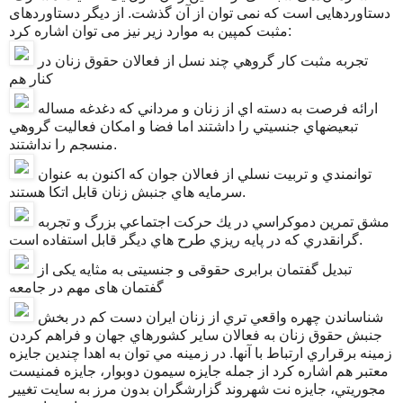
دستاوردهایی است که نمی توان از آن گذشت. از دیگر دستاوردهای
مثبت کمپین به موارد زیر نیز می توان اشاره کرد:
تجربه مثبت كار گروهي چند نسل از فعالان حقوق زنان در
كنار هم
ارائه فرصت به دسته اي از زنان و مرداني كه دغدغه مساله
تبعيضهاي جنسيتي را داشتند اما فضا و امكان فعاليت گروهي
منسجم را نداشتند.
توانمندي و تربيت نسلي از فعالان جوان كه اكنون به عنوان
سرمايه هاي جنبش زنان قابل اتكا هستند.
مشق تمرين دموكراسي در يك حركت اجتماعي بزرگ و تجربه
گرانقدري كه در پايه ريزي طرح هاي ديگر قابل استفاده است.
تبدیل گفتمان برابری حقوقی و جنسیتی به مثایه یکی از
گفتمان های مهم در جامعه
شناساندن چهره واقعي تري از زنان ايران دست كم در بخش
جنبش حقوق زنان به فعالان ساير كشورهاي جهان و فراهم كردن
زمينه برقراري ارتباط با آنها. در زمينه مي توان به اهدا چندين جايزه
معتبر هم اشاره كرد از جمله جايزه سيمون دوبوار، جايزه فمنيست
مجوريتي، جايزه نت شهروند گزارشگران بدون مرز به سايت تغيير