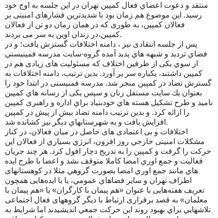
منتقد و دعوت اعضاي فعال كمپين تهران در اين جلسه به اوج خود
رسید. این موضوع هم زمان بود با شدیدترین فشارهای امنیتی بر
فعالان کمپین، به طوری که در همان زمان دو تن از فعالان
کمپین،در زندان اوین به سر می بردند.
پس از جلسه انتقادی نیز ، دامنه اختلافات گسترش یافت؛ و در
فضاي ترديد و شبهه هاي پدید آمده گروه-سایت مدرسه فمينيستي
از سوي یکی از طرفین اختلاف که مسئولیت های زیادی هم در
کمپین داشتند، یکباره سر بر آورد. بدین ترتیب، دامنه اختلافات به
گسترش تضاد در کمپین منجر شد. مدرسه فمنیستی در ابتدا خود را
بعنوان يك سايت مستقل زنان و سپس یکی از رسانه هاي كمپين
نامید و طرح تشكيل هسته هاي خودبنياد براي اداره و راهبری كمپين
را ارائه كرد. و بدین ترتیب دامنه تضاد بيش از پيش در کمپین
افزایش یافت و به شهرستانهاي ديگر نيز كشانده شد.
اختلافات و بی اعتمادی های حاصل در میان فعالان، در كنار
مشكلات امنیتی خارجي روز افزون، انرژي بسياري از فعالان اين
حركت را گرفت و كمپين را به تدريج دچار افول كرد. هر چند جريان
فعاليت و جمع اوري امضا كاملا متوقف نشد و اعضا با طرح ايده
هاي مانند جمع اوري امضا بصورت گروهي مثلا در كوهستانهای
اطراف تهران و ساير فضاهاي عمومي، یا با ایده‌هایی همچون
تعریف هفته‌هایی با عنوان «هم پیمان با کارگران» یا «هم پیمان با
معلمان» به قصد برقراری ارتباط با دیگر گروههای فعال اجتماعی
تلاشهايي براي بهبود روند اين حركت جمعي انديشيدند اما شرايط به