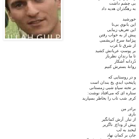
بی چشم داشت
به رهگذران هدیه داد
خورشید
این بانویِ بی‌تا
این تعریفِ زیبایی
پیش از به خواب رفتن
پیژامهٔ سرخ ابریشمی
از شرق تا غرب
بر پوستِ عریانش کشید
تا ما رندانِ نظرباز
دُزدانه آشکار
روانهٔ بسترش کنیم
و در روستایی که
پایتختِ ابدیِ یخ بندان است
بر تخته سیاهِ شبی زمستانی
ستاره ای که می‌افتاد نوشت:
کرم ِ شب تاب را بخاطر بسپارید
برادر من
باری
از تبار ِ آرش کمانگیر
پیش از وداع ِ ناگزیر
لبخند به لب
جان بر کمان نهاد