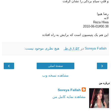
و قلبِ سیاهِ بردگی را نشان گرفت
رضا هیوا
لانه
Reza Hiwa
2010-06-01#00.38
این هم یک پتیسیون است که برایش به راه افتاده
Soreya Fallah
در
۶:۵۲ ق.ظ.
هیچ نظری موجود نیست:
›
‹
صفحهٔ اصلی
مشاهده نسخه وب
درباره من
Soreya Fallah
مشاهده نمایه کامل من