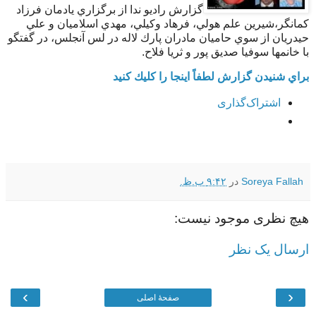
گزارش راديو ندا از برگزاري يادمان فرزاد
كمانگر،شيرين علم هولي، فرهاد وكيلي، مهدي اسلاميان و علي
حيدريان از سوي حاميان مادران پارك لاله در لس آنجلس، در گفتگو
با خانمها سوفيا صديق پور و ثريا فلاح.
براي شنيدن گزارش لطفاً اينجا را كليك كنيد
اشتراک‌گذاری
Soreya Fallah
در
۹:۴۲ ب.ظ.
هیچ نظری موجود نیست:
ارسال یک نظر
›
‹
صفحهٔ اصلی