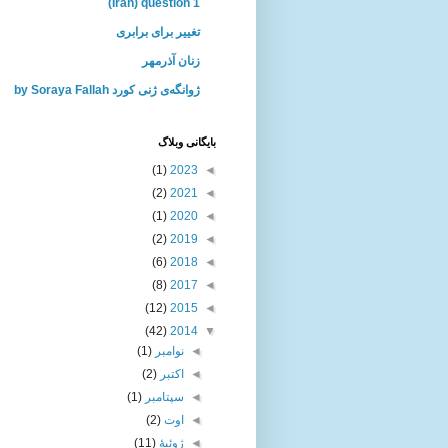
(Iran) question 1
تغییر برای برابری
زنان آذرمهر
ژوانگه‌ی ژنی كورد by Soraya Fallah
بايگانی وبلاگ
(1)
2023
◄
(2)
2021
◄
(1)
2020
◄
(2)
2019
◄
(6)
2018
◄
(8)
2017
◄
(12)
2015
◄
(42)
2014
▼
◄
نوامبر
(1)
◄
اکتبر
(2)
◄
سپتامبر
(1)
◄
اوت
(2)
◄
ژوئیهٔ
(11)