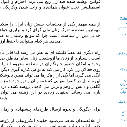
قوانین نوشته شده ضد زن رنج می برند. احترام و قبول تفا
اسیمیلیشن تحت عنوان همانندی و واحد شدن ویکرنگی می
Zain
از همه مهمتر یکی از مختصات جنبش زنان ایران را سکیو
Shirin
مهمترین نقطه مشترک زنان ملی گرای کرد و برابری خواه
لاح
جدایی دین از سیاست است چرا که موانع رسیدن به هم
میدهد. هر کدام میتوانند با حفظ ارزشهای خود در یک راستا قدم بردارند.
راه دیگری که بعضآ کلیشه ای به نظر می رسد اما قابل تآ
ی حقوق
است . بسیاری از زنان ما ازوضعیت زنان سایر مناطق بی 
وجود و امکان حضور خبرنگاران در منطقه محروم اند یا
ابری
روی فعالان زن کرد کار می کند به نوعی کناره گیری دیگ
انگی می گیرد. اما یکی از راهکارها می تواند همین تابوش
ن
این مسائل در کنفرانسهایی که همه زنان رادور خود جمع می 
دران
آگاهی و دانش از وهم و ترس می کاهد . پروسه کشف درد م
، در
وَلی
یاری می رساند.
بحثهای زیادی در این زمینه می توان
پژوهشهای خود را به کنفرانس می آورند.
ره ملی
برای چگونگی و نحوه ارسال طرح‌های پیشنهادی و زمان ف
انی
یده
 به
از علاقه‌مندان تقاضا می‌‌‌‌‌‌‌شود چکیده الکترونیکی از پ