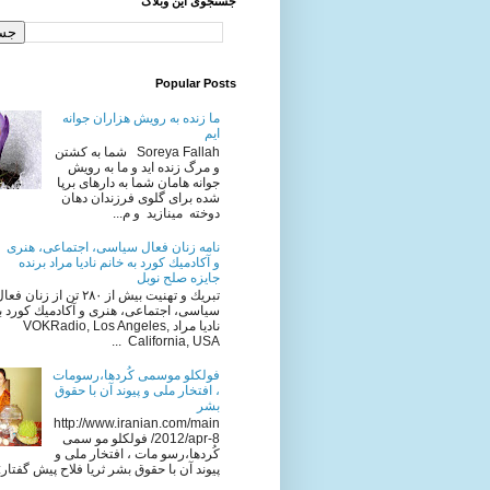
جستجوی این وبلاگ
Popular Posts
ما زنده به رویش هزاران جوانه
ایم
Soreya Fallah شما به كشتن
و مرگ زنده ايد و ما به رويش
جوانه هامان شما به دارهای برپا
شده برای گلوی فرزندان دهان
دوخته مینازید و م...
نامه زنان فعال سياسى، اجتماعى، هنرى
و آكادميك كورد به خانم ناديا مراد برنده
جایزه صلح نوبل
تبريك و تهنيت بيش از ٢٨٠ تن از زنان فع
سياسى، اجتماعى، هنرى و آكادميك كورد به
ناديا مراد VOKRadio, Los Angeles,
California, USA ...
فولکلو موسمی کُردها،رسومات
، افتخار ملی و پیوند آن با حقوق
بشر
http://www.iranian.com/main
/2012/apr-8 فولکلو مو سمی
کُردها،رسو مات ، افتخار ملی و
پیوند آن با حقوق بشر ثریا فلاح پیش گفتار: ا