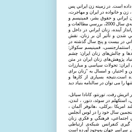
شش قرار داده است. در زمینه زن ايراني پس
، زن و خانواده در ايران و مهاجرت،
 ايراني و حقوق بشر، فمينيسم و
جنبش زنان ايران ،زن ايراني و مدرنيته، زن ايراني در آستانه‌ي سال 2000، بررسي مطالعات و
داز آينده، زنان ايراني در داخل و
ي شدن و تأثير آن بر زنان، نقش
راني در بيست و پنج سال گذشته در
استثمارجنسی، فمينيسم سكولار:
ها و چالش‌های زنان ایران: چشم
نیاد پژوهش‌های زنان ایران در متن
 ایران: تحولات سیاسی و مبارزات
و اختیار، و امسال به "زنان برای
است.نتیجه بسیاری از کارها و
 اتریش رفت. تورنتو، كانادا سياتل،
، استكهلم در سوئد، دنور، ، لندن،
د امریکا ،برکلی، ،هانوفر آلمان ،
پنجمین سال خود را در لوس آنجلس
اي اجتماعي، فرهنگي و فكري زنان
گیری کنفرانس شبكه‌ی ارتباطی