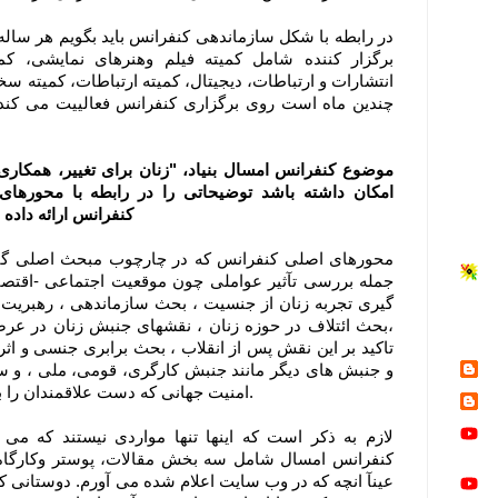
در رابطه با شکل سازماندهی کنفرانس باید بگویم هر سال
برگزار کننده شامل کمیته فیلم وهنرهای نمایشی، کمی
انتشارات و ارتباطات، دیجیتال، کمیته ارتباطات، کمیته سخ
چندین ماه است روی برگزاری کنفرانس فعالییت می کند. 
موضوع کنفرانس امسال بنیاد، "زنان برای تغییر، همکار
امکان داشته باشد توضیحاتی را در رابطه با محورها
کنفرانس ارائه داده 
محورهای اصلی کنفرانس که در چارچوب مبحث اصلی گنج
جمله بررسی تآثیر عواملی چون موقعیت اجتماعی -اقتصا
گیری تجربه زنان از جنسیت ، بحث سازماندهی ، رهبریت
،بحث ائتلاف در حوزه زنان ، نقشهای جنبش زنان در عر
تاکید بر این نقش پس از انقلاب ، بحث برابری جنسی و اث
و جنبش های دیگر مانند جنبش کارگری، قومی، ملی ، و سایر
امنیت جهانی که دست علاقمندان را برای شرکت و پژوهش باز می گذارد.
لازم به ذکر است که اینها تنها مواردی نیستند که می
کنفرانس امسال شامل سه بخش مقالات، پوستر وکارگاه
عینآ انچه که در وب سایت اعلام شده می آورم. دوستانی ک