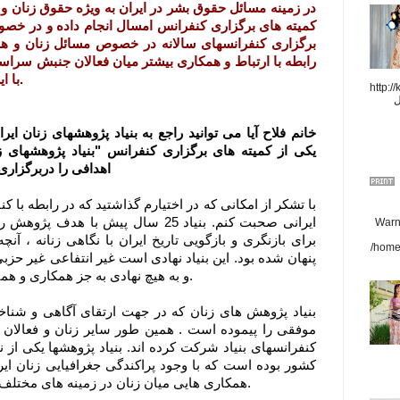
در زمینه مسائل حقوق بشر در ایران بە ویژە حقوق زنان و 
کمیته های برگزاری کنفرانس امسال انجام داده و در خص
برگزاری کنفرانسهای سالانه در خصوص مسائل زنان و ه
رابطه با ارتباط و همکاری بیشتر میان فعالان جنبش سراسر
با ایشان گفتگو کرده ایم که در پی میاید.
http://
ل
خانم فلاح آیا می توانید راجع به بنیاد پژوهشهای زنان ا
یکی از کمیته های برگزاری کنفرانس "بنیاد پژوهشهای زن
اهدافی را دربرگزاری
با تشکر از امکانی که در اختیارم گذاشتید که در رابطه با 
ایرانی صحبت کنم. بنياد 25 سال پیش ب
Warni
برای بازنگری و بازگویی تاریخ ایران با نگاهی زنانه ، آنچه
/home
پنهان شده بود. این بنیاد نهادی است غیر انتفاعی غیر ح
و به هیچ نهادی به جز همکاری و همیاری علاقمندانش متکی نبوده است.
بنیاد پژوهش های زنان که در جهت ارتقای آگاهی و شناخت
موفقی را پیموده است . همین طور سایر زنان و فعالان جا
کنفرانسهای بنیاد شرکت کرده اند. بنیاد پژوهشها یکی از 
کشور بوده است که با وجود پراکندگی جغرافیایی زنان ایرا
همکاری هایی میان زنان در زمینه های مختلف از هنر گرفته تا سیاست بوده است.