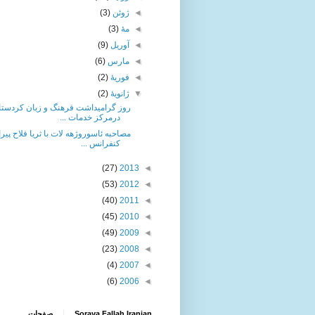
◄
ژوئن
(3)
◄
مهٔ
(3)
◄
آوریل
(9)
◄
مارس
(6)
◄
فوریهٔ
(2)
▼
ژانویهٔ
(2)
روز گراميداشت فرهنگ و زبان كردستا
درمركز خدمات ...
مصاحبه ئاسوروژهه لات با ثریا فلاح پیر
کنفرانس ...
(27)
2013
◄
(53)
2012
◄
(40)
2011
◄
(45)
2010
◄
(49)
2009
◄
(23)
2008
◄
(4)
2007
◄
(6)
2006
◄
Soraya Fallah Iranian
صفحات