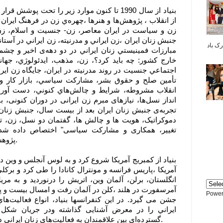
بنیاد از سال 1990 تا کنون موارد زیر را تحت پو
از انقلاب ، پژوهش‌ها و هنرها ،چهره‌ي زن در فرهنگ ايران 
زن و سياست در ايران معاصر، زن- جنسيت و اسلام، زن
بر شما مبارک باد
مبارزات فمينيستي زنان ايراني در دو دهه‌ی اخير و چشم‌ان
خارج كشور: چه بايد كرد؟، زن، مذهب، ايدئولوژي، جهان
اجتماعي جنسيت در روند مدرنيته در ايران، جايگاه زن اي
تأمين صلح و حقوق بشر، مشاركت سياسي، بازار كار و 
انقلاب مشروطه، شرايط و چالش‌هاي كنوني، دست آورد‌
‌انداز نسل‌ها، نیازهای مبرم زن ایرانی در دوران کنونی، ب
تجربه‌ی جنبش زنان ایران بعد از بیست سال، جنبش زنان
دموکراتیک، هویت ها و چالش ها، گفتمان دو نسل، زن، تن 
تغییر، همکاری و مشارکت سیاسی" اختصاص داده شده 
پژوهشها را می توان در سالنامه بنیاد دید.
بنیاد از كمبريج آمریکا شروع کرد و به لوس آنجلس و وین در
آمریکا ،پاريس فرانسه و مونترال كانادا را طی کرد و بركلي
انگلستان، برلن، آلمان وين، اتريش را درنوردید و به مریلن
آمرسفورت در هلند ،کلن در آلمان رفت و امسال بیست و 
Power
جشن می گیرد. در این کنفرانسها بنياد، انواع فعاليت‌ه
ايراني را در معرض آشنایی گذاشته ودر جریان شکل 
گسترده‌ای بين علاقمندان به فعاليت‌های زنان ايرانی در سراسر جهان به‌وجود آورده است.