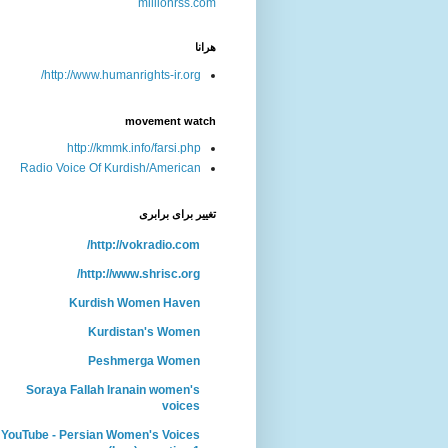
هرانا
http://www.humanrights-ir.org/
movement watch
http://kmmk.info/farsi.php
Radio Voice Of Kurdish/American
تغییر برای برابری
http://vokradio.com/
http://www.shrisc.org/
Kurdish Women Haven
Kurdistan's Women
Peshmerga Women
Soraya Fallah Iranain women's
voices
YouTube - Persian Women's Voices