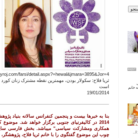
oyroj.com/farsi/detail.aspx?=hewal&jmara=3895&Jor=4
ثریا فلاح: سکولار بودن، مهمترین نقطه مشترک زنان کورد 
ال
است
 خانم
19/01/2014
بنا به خبرها بیست و پنجمین کنفرانس سالانه بنیاد پژو
2014 در کالیفرنیای جنوبی برگزار خواهد شد.
موضوع کن
همکاری ومشارکت سیاسی" میباشد. بخش فارسی سای
...
چوب این موضوع گفتگوی را با خانم
ثریا فلاح، پژوهشگر،