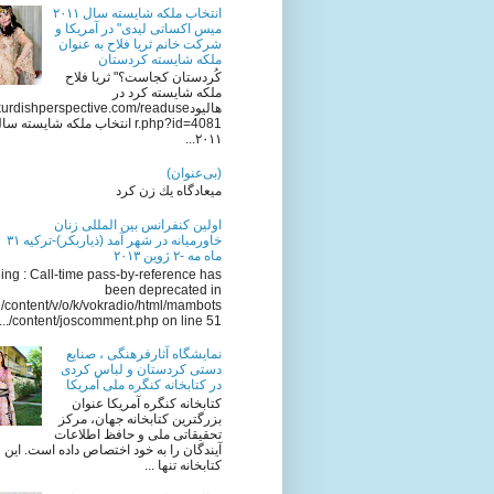
انتخاب ملکه شایسته سال ٢٠١١
میس اکساتی لیدی" در آمریکا و
شرکت خانم ثریا فلاح به عنوان
ملکه شایسته کردستان
کُردستان کجاست؟" ثریا فلاح
ملکه شایسته کرد در
هالیودkurdishperspective.com/readuse
r.php?id=4081 انتخاب ملکه شایسته سا
٢٠١١...
(بی‌عنوان)
میعادگاه یك زن كرد
اولين كنفرانس بين المللى زنان
خاورميانه در شهر آمد (ذياربكر)-تركيه ٣١
ماه مه -٢ ژوين ٢٠١٣
ng : Call-time pass-by-reference has
been deprecated in
/content/v/o/k/vokradio/html/mambots
/content/joscomment.php on line 51...
نمایشگاه آثارفرهنگی ، صنایع
دستی کردستان و لباس کردی
در کتابخانه کنگره ملی آمریکا
کتابخانه کنگره آمریکا عنوان
بزرگترین کتابخانه جهان، مرکز
تحقیقاتی ملی و حافظ اطلاعات
آیندگان را به خود اختصاص داده است. این
کتابخانه تنها ...