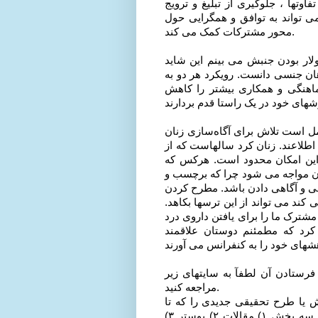
وتها ، جلوگیری از تبلیغ و ترویج
 تواند به توافق و همگرایی حول
محور مشترکات کمک می کند.
لار بودن جنبش می بینم این شاید
ان جنسی دانست. رویکرد هر دو به
اهنگی و همکاری بیشتر را کاهش
مل است تلاش برای آگاه‌سازی زنان
اطلاعند. زنان کرد سالهاست که از
 این امکان محدود است. هرکس که
ران مواجه می شود چرا که برچسب و
کنی و آگاهی دادن باشد. مطرح کردن
کند می تواند از این ترسها بکاهد.
شترک ما را برای یافتن داروی درد
 کرد که مطمئنم دوستان علاقمند
رستادن آن لطفآ به سایتهای زیر
مراجعه کنید.
ژوهش یا طرح تحقیقی جدیدی را که تا
کنون ارائه و چاپ نشده است را برای شرکت در یکی از سه بخش ۱) مقالات ۲) پوستر ۳)