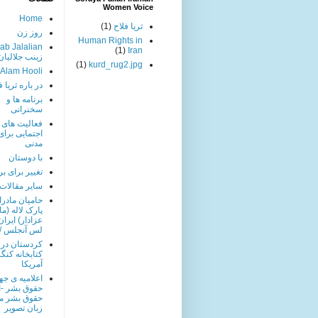
Women Voice
Home
ثریا فلاح
(1)
روز زن
Human Rights in
ab Jalalian
(1)
Iran
زینب جلالیان
(1)
kurd_rug2.jpg
 Alam Hooli
در باره ثریا ف
برنامه ها و
سخنرانی
فعالیت های
اجتمایی برا
مدنی
با دوستان
تغییر برای بر
سایر مقالات
حامیان مادرا
پارک لاله (ما
عزادار) ایران
لس آنجلس / 
کردستان در
کتابخانه کنگ
آمریکا
اعلامیه ی جه
حقوق بشر -ا
حقوق بشر من
زبان تصویر