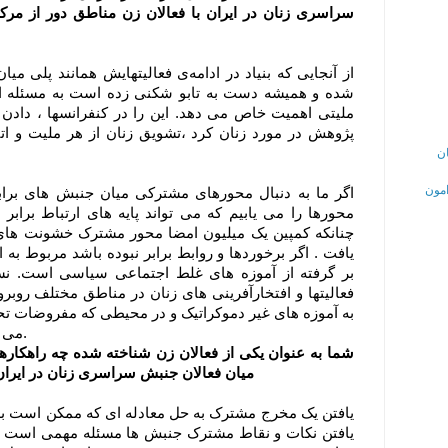
سراسری زنان در ایران با فعالان زن مناطق دور از مرک
از آنجایی که بنیاد در ادامه‌ی فعالیتهایش همانند پلی می
شده و همیشه دست به تابو شکنی زده است به مسئله ارتب
ملیتی اهمیت خاص می دهد. این را در کنفرانسها ، دادن ج
پژوهش در مورد زنان کرد ،تشویق زنان از هر ملیت و اتن
ن
امون
اگر ما به دنبال محورهای مشترکی میان جنبش های برابر
محورها را می یابیم که می تواند پایه های ارتباط برا
چنانکه کمپین یک میلیون امضا محور مشترک خشونت های ق
یافت . اگر برخوردها و روابط برابر نبوده باشد مربوط ب
بر گرفته از آموزه های غلط اجتماعی سیاسی است. ن
فعالیتها و افتخارآفرینی های زنان در مناطق مختلف روب
به آموزه های غیر دموکراتیک و در محیطی که مفروضات تحم
می گردد. من این روند را مثبت می بینم.
شما به عنوان یکی از فعالان زن شناخته شده چه راهکارها
میان فعالان جنبش سراسری زنان در ایران 
یافتن یک مخرج مشترک به حل معادله ای که ممکن است به
یافتن نکات و نقاط مشترک جنبش ها مسئله مهمی است . زن