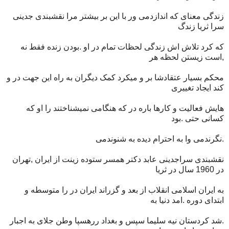
زندگی معنای که اندازدمی ور با این بر بیشتر مرا نقشبندی جدینی
سرا ثریا زندگ
که کرد تلاش اش زندگی لحظات تمام در او .بودن زنده فقط نه
,است زیستن لحظه هر
محکم بسیار عتقادشا بر و میکرد کمک دیگران به راه این جهت در و
کند ایجاد تغییری
هایش فعالیت و کارها باره در که هنگامی نمیشناختند را او که
کسانی حتی .بود
.نگرندمی وا به احترام دیده به شنوندمی
نقشبندی سراجدینی عابد دکتر همسر ستوده زینت از ایران ,تهران
در 1960 سال در ثریا
به ایران اسلامی انقلاب از بعد و گزراند ایران در را متوسطه و
ابتدای دوره .امد دنیا به
.شد کردستان نیه سلیما سپس و بغداد ررهسپا وطن جلای به اجبار