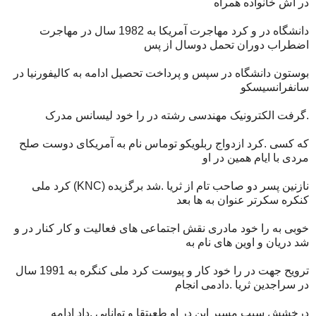
در اش خانواده همراه
دانشگاه در و کرد مهاجرت آمریکا به 1982 سال در مهاجرت
اضطراب دوران تحمل دوسال از پس
بوستون دانشگاه در سپس و پرداخت تحصیل ادامه به کالیفورنیا در
سانفرانسیسکو
.گرفت الکترونیک مهندسی رشته در را خود لیسانس مدرک
که کسی .کرد ازدواج ربلویکو توماس نام به آمریکای دوست صلح
مردی با ایام همین در او
نازنین پسر دو صاحب تام از ثریا .شد برگزیده (KNC) کرد ملی
کنکره سکرتر عنوان به ها بعد
خوبی به را خود مادری نقش اجتماعی های فعالیت و کار کنار در و
شد دریان و اوین های نام به
ترویح جهت در را خود کار و پیوست کرد ملی کنگره به 1991 سال
در سراجدین ثریا .دادمی انجام
درخشش سبب مسیر این در او طعیتقا و توانایی .داد ادامه