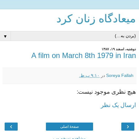
میعادگاه زنان كرد
▼
دوشنبه، اسفند ۱۹، ۱۳۸۷
A film on March 8th 1979 in Iran
Soreya Fallah
در
۹:۱۰ ب.ظ.
هیچ نظری موجود نیست:
ارسال یک نظر
›
‹
صفحهٔ اصلی
مشاهده نسخه وب