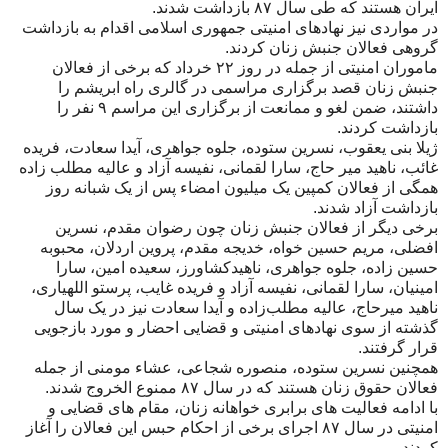
ایران هستند که طی سال ۸۷ بازداشت شدند.
در مواردی نیز نهادهای امنیتی جمهوری اسلامی اقدام به بازداشت
گروهی فعالان جنبش زنان کردند.
ماموران امنیتی از جمله در روز ۲۲ خرداد که برخی از فعالان
جنبش زنان قصد برگزاری مراسمی در گالری راه ابریشم را
داشتند، ضمن لغو و ممانعت از برگزاری این مراسم ۹ نفر را
بازداشت کردند.
ژیلا بنی یعقوب، نسرین ستوده، جلوه جواهری، آیدا سعادت، فریده
غائب، ناهید میر حاج، سارا لقمانی، نفیسه آزاد و عالیه مطلب زاده
همگی از فعالان کمپین یک میلیون امضاء پس از یک شبانه روز
بازداشت آزاد شدند.
برخی دیگر از فعالان جنبش زنان چون رضوان مقدم، نسرین
افضلی، مریم حسین خواه، خدیجه مقدم، پروین اردلان، محبوبه
حسین زاده، جلوه جواهری، ناهیدکشاورز، سعیده امین، سارا
امینیان، سارا لقمانی، نفیسه آزاد و فریده غایب، پرستو اللهیاری،
ناهید میرحاج، عالیه مطلب‌زاده و آیدا سعادت نیز در یک سال
گذشته از سوی نهادهای امنیتی و قضایی احضار و مورد بازجویی
قرار گرفتند.
همچنین نسرین ستوده، منصوره شجاعی، عشاء مومنی از جمله
فعالان حقوق زنان هستند که در سال ۸۷ ممنوع الخروج شدند.
با ادامه فعالیت های برابری خواهانه زنان، مقام های قضایی و
امنیتی در سال ۸۷ اجرای برخی از احکام حبس این فعالان را آغاز
کردند.