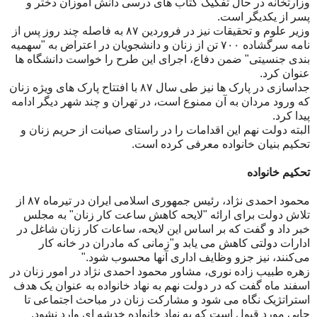
وزارتخانه در حال تفکیک کتاب های درسی دانش آموزان دختر و
پسر از یکدیگر است.
وزیر علوم و تحقیقات نیز در فروردین ۸۷ به فاصله چند روز پس از
نامه سرگشاده ۷۰۰ تن از زنان و دانشجویان در اعتراض به "سهمیه
بندی جنسیتی" ضمن دفاع، اجرای این طرح را خواست دانشگاه ها
عنوان کرد.
جداسازی در پارک ها نیز طی سال ۸۷ با افتتاح پارک های ویژه زنان
که ورود مردان به آن ممنوع است، در تهران و چند شهر دیگر ادامه
پیدا کرد.
البته دولت نهم این اقدامات را در راستای صیانت از حریم زنان و
تحکیم بنیان خانواده معرفی کرده است.
تحکیم خانواده
محمود احمدی نژاد، رئیس جمهوری اسلامی ایران در تیرماه ۸۷ از
تلاش دولت برای ارائه "لایحه کاهش ساعت کار زنان" به مجلس
خبر داد و گفت که بر اساس این لایحه، ساعات کار زنان شاغل در
ادارات دولتی کاهش می یابد و"زمانی که مادران در خانه کار
می‌کنند، نیز جزو وظایف اداری آنها محسوب شود."
زهره طبیب زاده نوری، مشاور محمود احمدی نژاد در امور زنان در
اسفند ماه گفت که در دولت نهم به نهاد خانواده به عنوان یک هدف
استراتژیک نگاه می شود و مشارکت زنان در مباحث اجتماعی تا
جایی مورد قبول است که به نهاد خانواده خدشه ای وارد نشود.