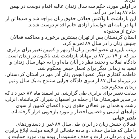
در اولین مورد، حکم سه سال زندان عالیه اقدام دوست در بهمن
ماه ۸۷ به اجرا در آمد.
این بازداشت با واکنش فعالان حقوق زنان مواجه شد و صدها تن از
آنها در نامه ای خواستار آزادی خانم اقدام دوست شدند.
خارج از محدوده
استان کردستان پس از تهران بیشترین برخورد و محاکمه فعالان
جنبش زنان را در سال ۸۷ تجربه کرد.
زینب بایزیدی عضو انجمن زنان آذرمهر و کمپین تغییر برای برابری
نیز که از ۱۹ تیر ۸۷ در مهاباد بازداشت شد، تاکنون در زندان است.
دادگاه انقلاب و تجدید نظر در آبان ماه او را به چهار سال زندان و
تبعید به زندانی دیگر برای تحمل حبس محکوم شد.
فاطمه گفتاری دیگر عضو انجمن زنان آذر مهر در استان کردستان،
در تیرماه سال ۸۷ از سوی دادگاه جزایی سنندج به یک سال و نیم
زندان محکوم شد.
سایت تغییر برای برابری طی گزارشی در اسفند ماه ۸۷ خبر داد که
در سایر شهرستان ها از جمله در اصفهان شیراز، کرمانشاه، انزلی،
رشت و همدان نیز فعالان حقوق زن و اعضای کمپین از سوی
نهادهای امنیتی و قضایی احضار و مورد بازجویی قرار گرفته اند.
تقدیر جهانی
فعالان جنبش زنان در ایران طی سال ۸۷ غیر از دستاوردهای
داخلی که شامل حذف دو ماده جنجالی از لایحه دولت، ابلاغ برابری
زنان و مردان در ارث و حذف جنسیت از بیمه بود، مورد حمایت و