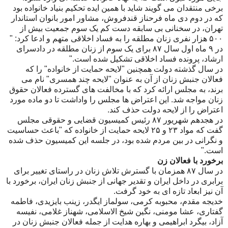
برخی منتقدان می گویند شاید با همین ایده تحکیم بنیاد خانواده بود
که در دوم دی ماه فرحناز قندفروش، مشاور امور بانوان استاندار
تهران، در سخنانی بی سابقه دست کم یک سوم جمعیت بیش از
۵۰۰ هزار نفری زنان مطلقه را به فساد اخلاقی متهم و ادعا کرد: "
در ۹ ماه اول سال ۸۷ برای یک سوم از زنان مطلقه در دادسرای
ارشاد، پرونده فساد اخلاقی تشکیل شده است."
در سال گذشته دولت همچنین "لایحه حمایت از خانواده" را که
فعالان جنبش زنان از آن به عنوان "لایحه چند همسری" نام می
برند، به مجلس ارائه کرد که با مخالفت های گسترده فعالان حقوق
زنان مواجه شد. این اعتراض ها مجلس را واداشت تا دو ماده مورد
اعتراض را از لایحه دولت حذف کند.
در هجدهم شهریور ۸۷ رئیس کمیسیون قضایی و حقوقی مجلس
گفت که مواد ۲۳ و ۲۵ لایحه حمایت از خانواده که "باعث حساسیت
و نگرانی در بین مردم شده بود، در جلسه این کمیسیون حذف شده
است."
برخورد با فعالان زن
در سال ۸۷ همزمان با گسترش تلاش زنان در راستای تغییر برای
برابری در داخل ایران و تقدیر جهانی از جنبش زنان ایران، برخورد با
آن نیز ابعاد تازه ای به خود گرفت.
خدیجه مقدم، محبوبه کرمی، سولماز ایگدر، زینب بایزیدی، فاطمه
گفتاری، عشا مومنی، نگین شیخ الاسلامی، شهناز غلامی، نفیسه
آزاد، بیگرد ابراهیمی و بهاره هدایت از جمله فعالان جنبش زنان در