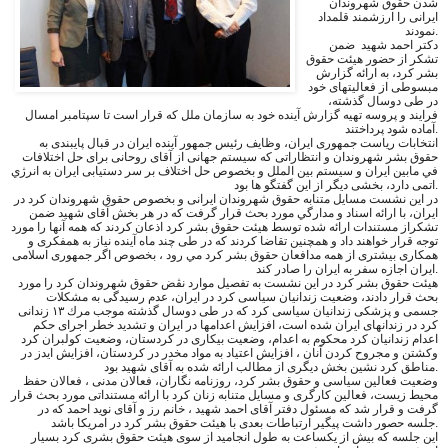
شدن حقوق شهروندان
ايرانى را ارزشمند قلمداد
نمودند.
دكتر احمد شهيد ضمن
تشكر از حضور هيئت حقوق
بشر كرد، به ارائه گزارش
مبسوطى از فعاليتهاى خود
در طى دوسال گذشته،
فرايند و پروسه تهيه گزارش آينده خود به سازمان ملل كه قرار است تا سپتامبر امسال
آماده شود پرداختند.
انتخابات رياست جمهورى ايران، وظايف رئيس جمهور آينده ايران در قبال پايبندى به
حقوق بشر شهروندان و انتظاراتى كه سيستم جهانى از آقاى روحانى براى حل اختلافات
في مابين ايران و سيستم بين الملل و بخصوص حل اختلاف بر سر دستيابى ايران به انرژي
اتمى دارد، بخشى ديگر از اين گفتگو ها بود.
در اين نشست مسايل متنابه حقوق شهروندان ايرانى و بخصوص حقوق شهروندان كرد در
ايران، با ارائه اسناد و مدارگي مورد بحث قرار گرفت كه در هر بخش آقاى شهيد ضمن
تشكراز مستندات ارائه شده توسط هيئت حقوق بشر كرد اذعان كردند كه همه آنها را مورد
توجه قرار خواهند داد و همچنين تقاضا كردند كه در طى چند ماه آينده نياز به همفكرى و
همكارى بيشترى از همه مدافعان حقوق بشر كرد مي رود ، بخصوص اگر جمهورى اسلامى
ايران اجازه سفر به ايران را صادر كند.
هيئت حقوق بشر كرد در اين نشست به تفصيل موارد نڤض حقوق شهروندان كرد را مورد
بحث قرار دادند، وضعيت زندانيان سياسى كرد در ايران، عدم رسيدگى به مشكلات
جسمى و پزشكى زندانيان سياسى كرد كه در طى دوسال گذشته موجب مرك ١٣ زندانى
كرد در زندانهاى ايران شده است، افزايش اعدامها در ايران و تشديد خطر اجراى حكم
اعدام زندانيان كرد محكوم به اعدام، وضعيت بيكارى در كردستان، وضعيت كولبران كرد
وكشتن و مجروح كردن آنان ، افزايش اعتياد به مواد مخدر در كردستان، افزايش ايدز در
مناطق كرد نشين بخش ديگرى از مطالب ارائه شده به آقاى شهيد بود.
وضعيت فعالين سياسى و حقوق بشر كرد، روزنامه نگاران، فعالان مدنى ، فعالان حفظ
محيط زيست، فعالين كارگرى و مسايل متنابه زنان كرد با ارائه مستنداتى مورد بحث قرار
گرفت و قرار شد كه مسئول دفتر آقاى احمد شهيد ، خانم رز و آقاى نويد احمد كه در
جلسه حصور داشت پيگير ارتباطات بعدى با هيئت حقوق بشر كرد در امريكا باشد.
اين جلسه كه بيش از يكساعت به طول انجاميد از سوى هيئت حقوق بشرى كرد بسيار