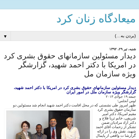
میعادگاه زنان كرد
▼
شنبه، تیر ۲۹، ۱۳۹۲
ديدار مسئولين سازمانهاى حقوق بشرى كرد
در امريكا با دكتر احمد شهيد، گزارشگر
ويژه سازمان مل
ديدار مسئولين سازمانهاى حقوق بشرى كرد در امريكا با دكتر احمد شهيد،
گزارشگر ويژه سازمان ملل در امور ايران
جمعه ١٩ جولاى ٢٠١٣
لوس آنجلس؛
ظهر امروز طى نشستى كه در محل اقامت دكتر احمد شهيد انجام شد مسئولين دو
سازمان حقوق بشرى كرد
مقيم امريكا، دكتر امير
شريفى، خانم ثريا فلاح و
دكتر آزاد مراديان ضمن
تشكر از زحمات آقاى احمد
شهيد، نقش وى را در ارائه
گزارشا ت واقعى از پايمال