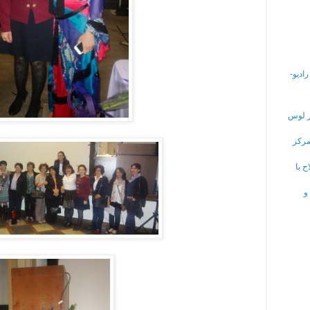
ر رادیو-
ر لوس
ر مرکز
 با
و