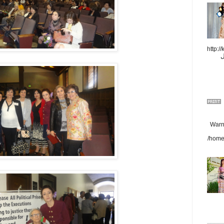
http://
ل
Warni
/home