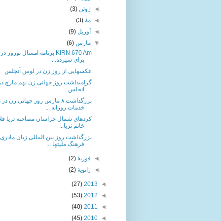
◄
ژوئن
(3)
◄
مهٔ
(3)
◄
آوریل
(9)
▼
مارس
(6)
KIRN 670 Am برنامه امسال نوروز د
برای سیزده...
عکسهایی از روز زن در لوس آنجلس
گرامیداشت روز جهانی زن نهم مارچ د
آنجلس
بزرگداشت ٨ مارس روز جهانی زن د
خدمات روزانه ...
كردهاى شمال خراسان مصاحبه ثریا فلاح
خانم ثريا...
بزرگداشت روز بین المللی زبان مادری 
فرهنگ مليتها ...
◄
فوریهٔ
(2)
◄
ژانویهٔ
(2)
(27)
2013
◄
(53)
2012
◄
(40)
2011
◄
(45)
2010
◄