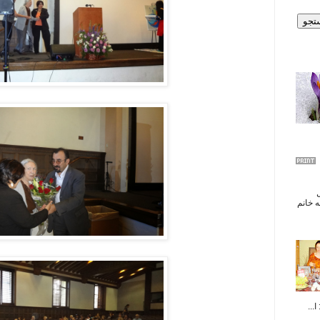
ال
 خانم
...