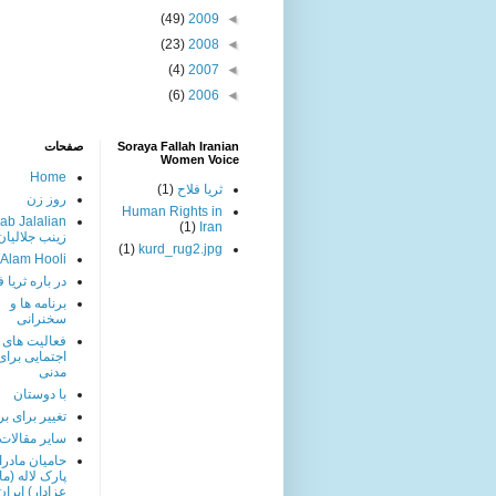
(49)
2009
◄
(23)
2008
◄
(4)
2007
◄
(6)
2006
◄
Soraya Fallah Iranian
صفحات
Women Voice
Home
ثریا فلاح
(1)
روز زن
Human Rights in
ab Jalalian
(1)
Iran
زینب جلالیان
(1)
kurd_rug2.jpg
 Alam Hooli
در باره ثریا ف
برنامه ها و
سخنرانی
فعالیت های
اجتمایی برا
مدنی
با دوستان
تغییر برای بر
سایر مقالات
حامیان مادرا
پارک لاله (ما
عزادار) ایران