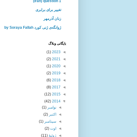
(Iran) question 1
تغییر برای برابری
زنان آذرمهر
ژوانگه‌ی ژنی كورد by Soraya Fallah
بايگانی وبلاگ
(1)
2023
◄
(2)
2021
◄
(1)
2020
◄
(2)
2019
◄
(6)
2018
◄
(8)
2017
◄
(12)
2015
◄
(42)
2014
▼
◄
نوامبر
(1)
◄
اکتبر
(2)
◄
سپتامبر
(1)
◄
اوت
(2)
◄
ژوئیهٔ
(11)