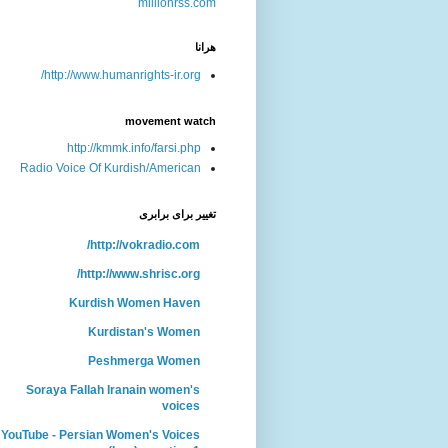
هرانا
http://www.humanrights-ir.org/
movement watch
http://kmmk.info/farsi.php
Radio Voice Of Kurdish/American
تغییر برای برابری
http://vokradio.com/
http://www.shrisc.org/
Kurdish Women Haven
Kurdistan's Women
Peshmerga Women
Soraya Fallah Iranain women's
voices
YouTube - Persian Women's Voices