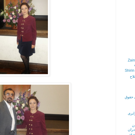
Zain
Shirin
لاح
ی حقوق
ابری
ن
دران
، در