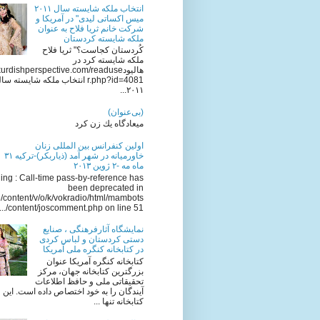
انتخاب ملکه شایسته سال ٢٠١١
میس اکساتی لیدی" در آمریکا و
شرکت خانم ثریا فلاح به عنوان
ملکه شایسته کردستان
کُردستان کجاست؟" ثریا فلاح
ملکه شایسته کرد در
هالیودkurdishperspective.com/readuse
r.php?id=4081 انتخاب ملکه شایسته سا
٢٠١١...
(بی‌عنوان)
میعادگاه یك زن كرد
اولين كنفرانس بين المللى زنان
خاورميانه در شهر آمد (ذياربكر)-تركيه ٣١
ماه مه -٢ ژوين ٢٠١٣
ng : Call-time pass-by-reference has
been deprecated in
/content/v/o/k/vokradio/html/mambots
/content/joscomment.php on line 51...
نمایشگاه آثارفرهنگی ، صنایع
دستی کردستان و لباس کردی
در کتابخانه کنگره ملی آمریکا
کتابخانه کنگره آمریکا عنوان
بزرگترین کتابخانه جهان، مرکز
تحقیقاتی ملی و حافظ اطلاعات
آیندگان را به خود اختصاص داده است. این
کتابخانه تنها ...