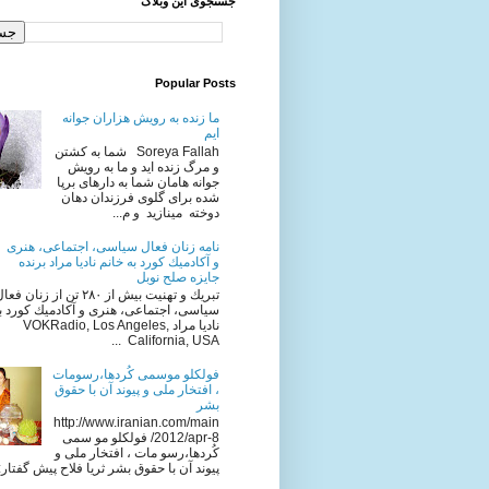
جستجوی این وبلاگ
Popular Posts
ما زنده به رویش هزاران جوانه
ایم
Soreya Fallah شما به كشتن
و مرگ زنده ايد و ما به رويش
جوانه هامان شما به دارهای برپا
شده برای گلوی فرزندان دهان
دوخته مینازید و م...
نامه زنان فعال سياسى، اجتماعى، هنرى
و آكادميك كورد به خانم ناديا مراد برنده
جایزه صلح نوبل
تبريك و تهنيت بيش از ٢٨٠ تن از زنان فع
سياسى، اجتماعى، هنرى و آكادميك كورد به
ناديا مراد VOKRadio, Los Angeles,
California, USA ...
فولکلو موسمی کُردها،رسومات
، افتخار ملی و پیوند آن با حقوق
بشر
http://www.iranian.com/main
/2012/apr-8 فولکلو مو سمی
کُردها،رسو مات ، افتخار ملی و
پیوند آن با حقوق بشر ثریا فلاح پیش گفتار: ا