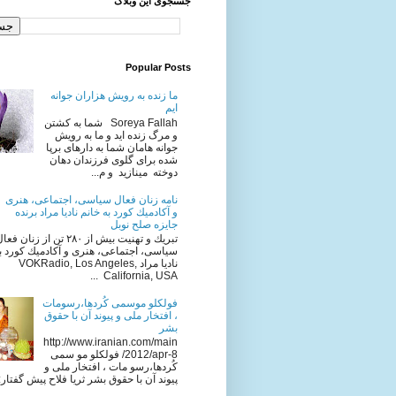
جستجوی این وبلاگ
Popular Posts
ما زنده به رویش هزاران جوانه
ایم
Soreya Fallah شما به كشتن
و مرگ زنده ايد و ما به رويش
جوانه هامان شما به دارهای برپا
شده برای گلوی فرزندان دهان
دوخته مینازید و م...
نامه زنان فعال سياسى، اجتماعى، هنرى
و آكادميك كورد به خانم ناديا مراد برنده
جایزه صلح نوبل
تبريك و تهنيت بيش از ٢٨٠ تن از زنان فع
سياسى، اجتماعى، هنرى و آكادميك كورد به
ناديا مراد VOKRadio, Los Angeles,
California, USA ...
فولکلو موسمی کُردها،رسومات
، افتخار ملی و پیوند آن با حقوق
بشر
http://www.iranian.com/main
/2012/apr-8 فولکلو مو سمی
کُردها،رسو مات ، افتخار ملی و
پیوند آن با حقوق بشر ثریا فلاح پیش گفتار: ا