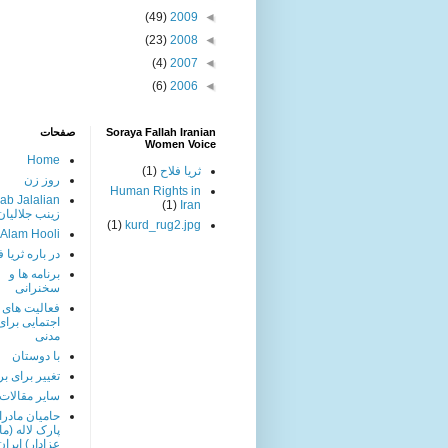
(49)
2009
◄
(23)
2008
◄
(4)
2007
◄
(6)
2006
◄
Soraya Fallah Iranian
صفحات
Women Voice
Home
ثریا فلاح
(1)
روز زن
Human Rights in
ab Jalalian
(1)
Iran
زینب جلالیان
(1)
kurd_rug2.jpg
 Alam Hooli
در باره ثریا ف
برنامه ها و
سخنرانی
فعالیت های
اجتمایی برا
مدنی
با دوستان
تغییر برای بر
سایر مقالات
حامیان مادرا
پارک لاله (ما
عزادار) ایران