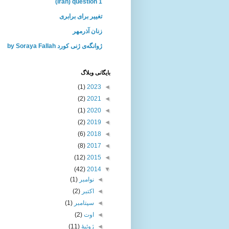
(Iran) question 1
تغییر برای برابری
زنان آذرمهر
ژوانگه‌ی ژنی كورد by Soraya Fallah
بايگانی وبلاگ
(1)
2023
◄
(2)
2021
◄
(1)
2020
◄
(2)
2019
◄
(6)
2018
◄
(8)
2017
◄
(12)
2015
◄
(42)
2014
▼
◄
نوامبر
(1)
◄
اکتبر
(2)
◄
سپتامبر
(1)
◄
اوت
(2)
◄
ژوئیهٔ
(11)