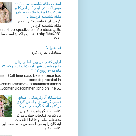
انتخاب ملکه شایسته سال ٢٠١١
میس اکساتی لیدی" در آمریکا و
شرکت خانم ثریا فلاح به عنوان
ملکه شایسته کردستان
کُردستان کجاست؟" ثریا فلاح
ملکه شایسته کرد در
هالیودkurdishperspective.com/readuse
r.php?id=4081 انتخاب ملکه شایسته سا
٢٠١١...
(بی‌عنوان)
میعادگاه یك زن كرد
اولين كنفرانس بين المللى زنان
خاورميانه در شهر آمد (ذياربكر)-تركيه ٣١
ماه مه -٢ ژوين ٢٠١٣
ng : Call-time pass-by-reference has
been deprecated in
/content/v/o/k/vokradio/html/mambots
/content/joscomment.php on line 51...
نمایشگاه آثارفرهنگی ، صنایع
دستی کردستان و لباس کردی
در کتابخانه کنگره ملی آمریکا
کتابخانه کنگره آمریکا عنوان
بزرگترین کتابخانه جهان، مرکز
تحقیقاتی ملی و حافظ اطلاعات
آیندگان را به خود اختصاص داده است. این
کتابخانه تنها ...