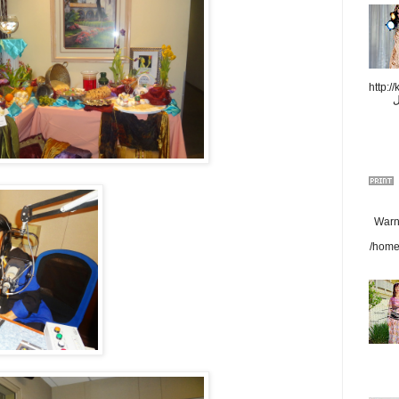
http://
ل
Warni
/home