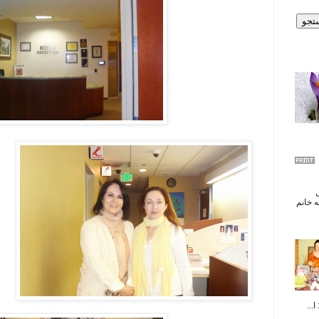
ال
 خانم
...