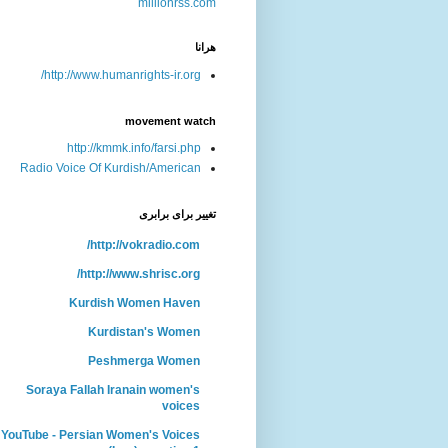
هرانا
http://www.humanrights-ir.org/
movement watch
http://kmmk.info/farsi.php
Radio Voice Of Kurdish/American
تغییر برای برابری
http://vokradio.com/
http://www.shrisc.org/
Kurdish Women Haven
Kurdistan's Women
Peshmerga Women
Soraya Fallah Iranain women's
voices
YouTube - Persian Women's Voices