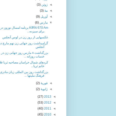
◄
ژوئن
(3)
◄
مهٔ
(3)
◄
آوریل
(9)
▼
مارس
(6)
KIRN 670 Am برنامه امسال نوروز د
برای سیزده...
عکسهایی از روز زن در لوس آنجلس
گرامیداشت روز جهانی زن نهم مارچ د
آنجلس
بزرگداشت ٨ مارس روز جهانی زن د
خدمات روزانه ...
كردهاى شمال خراسان مصاحبه ثریا فلاح
خانم ثريا...
بزرگداشت روز بین المللی زبان مادری 
فرهنگ مليتها ...
◄
فوریهٔ
(2)
◄
ژانویهٔ
(2)
(27)
2013
◄
(53)
2012
◄
(40)
2011
◄
(45)
2010
◄