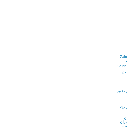
Zain
Shirin
لاح
ی حقوق
ابری
ن
دران
، در