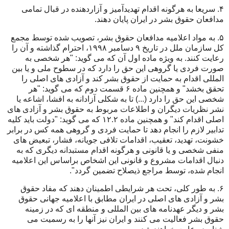
۴. سريعا به هرگونه اقدام تهديدآميز و آزاردهنده در قبال تمامی
مدافعان حقوق بشر در ايران پايان دهند.
۵. به مواد اعلاميه مدافعان حقوق بشر، تصويب شده توسط مجمع
کل سازمان ملل در تاريخ ۹ دسامبر ۱۹۹۸، احترام گذاشته و آن را
رعايت کنند. به ويژه ماده اول آن که می گويد: "هر شخصی به
صورت فردی يا گروهی اين حق را دارد که در سطوح ملی و يا بين
المللی اقدام به حمايت از حقوق بشر کند و آزادی های اصلی را
تحقق بخشد" و همچنين ماده ۶ قسمت دوم که می گويد: "هر
شخصی اين حق را دارد (...) تا به شکلی آزادانه به افشا، اشاعه يا
نشر نظريات ديگران و اطلاعات مربوط به حقوق بشر و آزادی های
اصلی اقدام کند" و همچنين ماده ۱۲.۲ که می گويد: "دولت بايد کليه
تدابير لازم را انجام دهد تا حمايت فردی و گروهی همه کس در برابر
خشونت، تهديد، تعقيب، اقدامات تلافی جويانه، فشار، تبعيض های
منفی شخصی و يا قانونی و هرگونه اقدام مستبدانه ديگری که به
دنبال اقدامات مشروع و قانونی اين اشخاص براساس اين اعلاميه
انجام شده، توسط مراجع ذيصلاح تضمين گردد".
۶. به طور کلی، تحت هر شرايطی اطمينان دهند که مفاد حقوق
بشر و آزادی های اصلی در ايران مطابق با اعلاميه جهانی حقوق
بشر و ديگر عهدنامه های بين المللی و منطقه ای که در زمينه
حقوق بشر فعاليت می کنند و ايران نيز آنها را به رسميت می