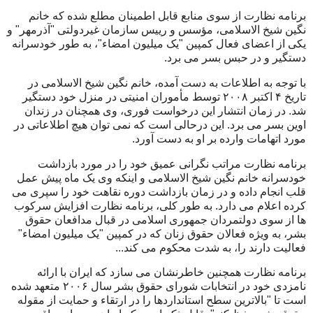
برنامه نظارت از سوی منابع قابل اطمينان مطلع شده که خانم
نگين شيخ الاسلامی، مؤسس و رييس سازمان غيردولتی "آذرمهر" و
يکی از اعضای فعال کمپين "يک ميليون امضاء"، به طور خودسرانه
دستگير و در حبس بسر می برد.
با توجه به اطلاعات به دست آمده، خانم نگين شيخ الاسلامی در
تاريخ ۴ اکتبر ۲۰۰۸ توسط مأموران امنيتی در منزل خود دستگير
شد. در زمان انتشار اين درخواست فوری، وی همچنان در زندان
اوين بسر می برد. اين درحالی است که نمی توان هيچ اطلاعاتی در
مورد اتهامات وارده بر او به دست آورد.
برنامه نظارت مراتب نگرانی عميق خود را در مورد بازداشت
خودسرانه خانم نگين شيخ الاسلامی و اينکه وی يک ماه پيش عمل
قلب انجام داده و در زمان بازداشت دوره نقاهت خود را سپری می
کرده اعلام می دارد. به طور کلی، برنامه نظارت افزايش سرکوب
ها از سوی دولتمردان جمهوری اسلامی در قبال مدافعان حقوق
بشر، به ويژه فعالان حقوق زنان که در کمپين "يک ميليون امضاء"
فعاليت دارند را، به شدت محکوم می کند...
برنامه نظارت همچنين خاطرنشان می سازد که ايران با ارائه
نامزدی خود در انتخابات شورای حقوق بشر سال ۲۰۰۶ متعهد شده
است تا "بالاترين سطح استانداردها را در ارتقاء و حمايت از مقوله