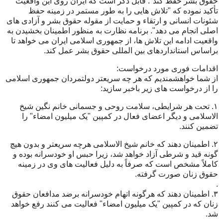
حقوق بشر حفظ کند". قابل ذکر است که ايران روی اين واقعيت
تأکيد نموده که "تلاش هايی را به طور مستمر در زمينه حفظ
شئونات انسانی و ارتقاء و حمايت از مقوله حقوق بشر و آزادی های
اصلی انجام می دهد". برنامه نظارت به منظور اطمينان بخشيدن به
واقعيت ادامه اين تلاش ها، از جمهوری اسلامی ايران می خواهد تا
براساس استانداردهای بين المللی حقوق بشر عمل کند.
اقدامات فوری مورد درخواست:
از شما خواهشمنديم که هر چه سريعتر دولتمردان جمهوری اسلامی
را از درخواست های زير باخبر سازيد:
۱. تحت هر شرايطی، سلامت روحی و جسمانی خانم نگين شيخ
الاسلامی و ديگر اعضای فعال در کمپين "يک ميليون امضاء" را
تضمين کنند.
۲. اطمينان دهند که خانم شيخ الاسلامی هرچه سريعتر و بدون هيچ
گونه قيد و شرطی آزاد خواهد شد، زيرا حبس او خودسرانه بوده و
کاملاً مشخص است که صرفاً به دليل فعاليت های وی در زمينه
حقوق زنان صورت گرفته.
.
۳. اطمينان دهند که هرگونه اتهام خودسرانه برضد مدافعان حقوق
زنان که در کمپين "يک ميليون امضاء" فعاليت می کنند رفع خواهد
شد.