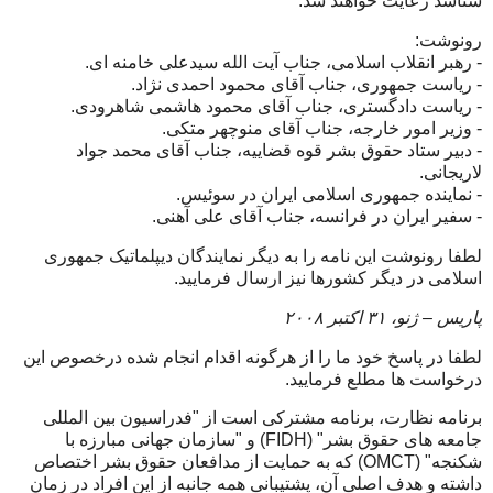
شناسد رعايت خواهند شد.
رونوشت:
- رهبر انقلاب اسلامی، جناب آيت الله سيدعلی خامنه ای.
- رياست جمهوری، جناب آقای محمود احمدی نژاد.
- رياست دادگستری، جناب آقای محمود هاشمی شاهرودی.
- وزير امور خارجه، جناب آقای منوچهر متکی.
- دبير ستاد حقوق بشر قوه قضاييه، جناب آقای محمد جواد
لاريجانی.
- نماينده جمهوری اسلامی ايران در سوئيس.
- سفير ايران در فرانسه، جناب آقای علی آهنی.
لطفا رونوشت اين نامه را به ديگر نمايندگان ديپلماتيک جمهوری
اسلامی در ديگر کشورها نيز ارسال فرماييد.
پاريس – ژنو، ۳۱ اکتبر ۲۰۰۸
لطفا در پاسخ خود ما را از هرگونه اقدام انجام شده درخصوص اين
درخواست ها مطلع فرماييد.
برنامه نظارت، برنامه مشترکی است از "فدراسيون بين المللی
جامعه های حقوق بشر" (FIDH) و "سازمان جهانی مبارزه با
شکنجه" (OMCT) که به حمايت از مدافعان حقوق بشر اختصاص
داشته و هدف اصلی آن، پشتيبانی همه جانبه از اين افراد در زمان