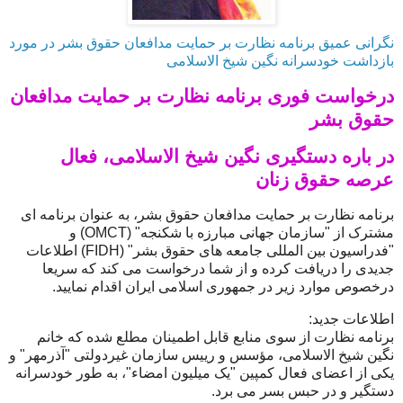
نگرانی عميق برنامه نظارت بر حمايت مدافعان حقوق بشر در مورد
بازداشت خودسرانه نگين شيخ الاسلامی
درخواست فوری برنامه نظارت بر حمايت مدافعان
حقوق بشر
در
باره دستگيری نگين شيخ الاسلامی، فعال
عرصه حقوق زنان
برنامه نظارت بر حمايت مدافعان حقوق بشر، به عنوان برنامه ای
مشترک از "سازمان جهانی مبارزه با شکنجه" (OMCT) و
"فدراسيون بين المللی جامعه های حقوق بشر" (FIDH) اطلاعات
جديدی را دريافت کرده و از شما درخواست می کند که سريعا
درخصوص موارد زير در جمهوری اسلامی ايران اقدام نماييد.
اطلاعات جديد:
برنامه نظارت از سوی منابع قابل اطمينان مطلع شده که خانم
نگين شيخ الاسلامی، مؤسس و رييس سازمان غيردولتی "آذرمهر" و
يکی از اعضای فعال کمپين "يک ميليون امضاء"، به طور خودسرانه
دستگير و در حبس بسر می برد.