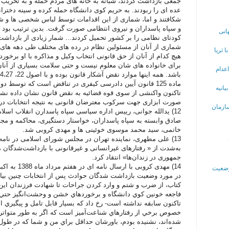
جمعی بازداشت کردند،‌ شبانه به خانه های مردم حمله و به تخريب
عده ای را ربودند. به حريم کوی دانشگاه حمله کرده و سينه دختران
شکافتند و اما،‌ شماری از اين اقدامات توسط لباس شخصی ها و ش
و سپاه پاسداران و نيروی انتظامی صورت گرفت. بدين ترتيب بود 
انی
کودتای نظامی را بر کشور تحميل کردند... شمار زيادی از بازداشت 
شماری از آنان از مسئولين نظام در رده های مختلف طی دهه های ا
 ثریا
هيچ کدام از آنان از حق قانونی انتخاب وکيل و مذاکره با او برخورد
برای خانواده های شان معلوم نيست و حتی سلامت بسياری از آنان
عدام
ماده 125 قانون آيين دادرسی کیفری در تناقض است که توسط 
یانیه
تاکنون واکنشی از سوی قوه قضائيه به نقض قانون نشان داده نشد
صورت ابزاری جهت سرکوب معترضان قانونی به نتيجه انتخابات د
 سازمان
12) يدالله جوانی، رييس اداره سياسی سپاه پاسدارن انقلاب اسلام
صادق وابسته به سپاه پاسداران، خواستار دستگیری، محاکمه و م
خاتمی، سید محمد موسوی خوئينی ها و مهدی کروبی شد.
13) علی مطهری، نماينده تهران در مجلس شورای اسلامی در نام
به‌شدت از « رفتارهای غيرانسانی و غيرقانونی با بازداشت‌شدگان م
جمهوری در زندان‌ها» انتقاد کرد.
14) مهدی کروبی
وضعیت
در مورد وضعیت بازداشت شدگان حوادث پس از انتخابات چنین بیان
كتاب، از ضرب و شتم و وارد كردن جراحات تا شهادت فرزندان اين ك
فاجعه خونين كوي دانشگاه و برخوردهاي خشن و وحشت‌انگيز حتي با
تاكنون سابقه نداشته است- رخ داد كه بسيار قابل تامل و پيگيري
خصوص برخي از رفتارهاي شناعت‌آميز است كه اگر به طور متواتر از
شده‌اند، نشنيده بودم، باورشان حداقل براي من و شما كه در طو