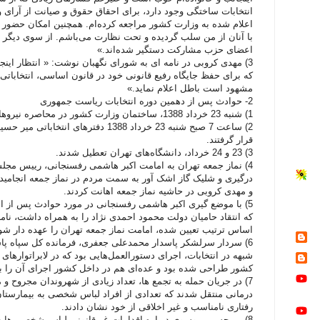
انتخابات ساختگی وجود دارد، برای احقاق حقوق و صیانت از آرای
اعلام شده به وزارت کشور مراجعه کرده‌ام. همچنین امکان حضور در
با آنان از من سلب گردیده و تحت نظارت می‌باشم. از سوی دیگر 
اعضای حزب مشارکت دستگیر شده‌اند.»
3) مهدی کروبی در نامه ای به شورای نگهبان نوشت: « انتظار اين
که برای حفظ جايگاه رفيع قانونی خود در قانون اساسی، انتخاباتی 
مشهود است باطل اعلام نمايد.»
2- حوادث پس از دهمین دوره انتخابات ریاست جمهوری
1) شنبه 23 خرداد 1388، ساختمان وزارت کشور در محاصره نیروهای انتظامی و امنیتی قرار گرفت.
2) ساعت 7 صبح شنبه 23 خرداد 1388 دفتره
قرار گرفتند.
3) 23 و 24 خرداد، دانشگاه‌های تهران تعطیل شدند.
درگیری و شلیک گاز اشک آور به سمت مردم در نماز جمعه انجامید
و مهدی كروبی در حاشيه نماز جمعه اهانت کردند.
5) با موضع گیری اکبر هاشمی رفسنجانی در مورد حوادث پس از ان
که انتقاد حامیان دولت محمود احمدی نژاد را به همراه داشت، نام
اساس ترتیب تعیین شده، امامت نماز جمعه تهران را عهده دار شو
6) سردار سرلشکر پاسدار محمد‌علی جعفری، فرمانده کل سپاه پاس
شبهه در انتخابات، اجرای دستورالعمل‌هايی بود که در لابراتوارهای
کشور طراحی شده بود و عده‌ای هم در داخل کشور اجرای آن را بر
7) در جریان حمله به تجمع ها، تعداد زیادی از شهروندان مجروح و
درمانی منتقل شدند که تعدادی از افراد لباس شخصی به بیمارستان 
رفتاری نامناسب و غیر اخلاقی از خود نشان دادند.
8) میرحسین موسوی درباره اقدامات غیرقانونی لباس شخصی ها د