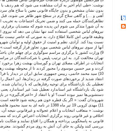
نوشت: «طی ایام اخیر به کرات مشاهده می شود که هم ردیف با ق
بدون نشان مشخص و بدون جایگاه قانونی معین با سلاح های سرد ( 
آهنی و ....) و گاهی سلاح گرم در سطح شهر ظاهر می شوند، قبل 
تظاهرکنندگان حمله می کنند و ضمن تحریک اجتماعات به تخریب امو
به آن شورا متذکر می شوم این پدیده شوم که متصدیان برقراری 
نیروهای لباس شخصی استفاده کنند تنها نشان می دهد که نیروی ان
وظیفه قانونی اش کاملا اطلاع دارد، به صورتی که حاضر نیست ننگ
نسبت پیدا کند. آزادی، نظم و امنیت از حقوق اولیه و توأمان ش
آنها از سوی نیروهای لباس شخصی مورد تجاوز قرار گرفته است.»
9) وزارت کشور با برگزاری مراسم سوگواری برای چهلم جان باخت
تهران مخالفت کرد. به این ترتیب پلیس با شرکت‌کنندگان در مرا
انتخابات در اطراف مصلای تهران و گورستان بهشت زهرا برخورد ک
کردند و میر حسین موسوی را مجبور کردند تا از محوطه بهشت زهر
10) سید محمد خاتمی، رییس جمهوری سابق ایران در دیدار با ف
انتقاد شدید از برخوردهای صورت گرفته در زندان‌ها، این اعمال را 
تعطیلی یک بازداشتگاه برای توجیه رفتارهایی که با زندانیان شده، 
شود یک بازداشتگاه غیر استاندارد تعطیل شد؛ غیر استاندارد یعنی
دستشویی‌ها تمیز نبوده است؟ او با انتقاد از «اعتراف‌گیری» در با
شهروندان گفت: « اگر یک قطره خون هم ریخته شود فاجعه است؛چ
11) مهدی کروبی 19 تیر ماه 1388 در نامه ای 
نوشت: « متعاقب انتخابات و اعلام عجولانه و غيرقانونی نتيجه آن، م
اخلاقی و غير قانونی روند برگزاری انتخابات اعتراض کردند که مسئ
قانونی به پاسخگويی پرداخته و همگان را اقناع نمايند و شکايت 
بررسی کنند وليکن به جای آن، آتش به روی مردم گشودند. معترضان 