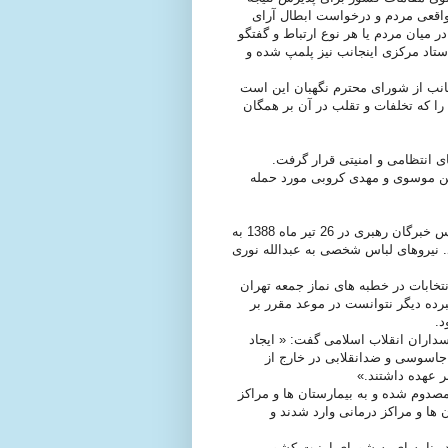
 واقعی مردم و درخواست ابطال آرای
 میان مردم یا هر نوع ارتباط و گفتگو
ستاد مرکزی اینجانب نیز پلمپ شده و
جانب از شورای محترم نگهبان اين است
را که تخلفات و تقلب در آن بر همگان
ای انتخاباتی مير حسين موسوی و مهدی کروبی مورد حمله
4) نماز جمعه تهران به امامت اکبر هاشمی رفسنجانی، رییس مجلس خبرگان رهبری در 26 تیر ماه 1388 به
. نیروهای لباس شخصی به عبدالله نوری
تخابات در خطبه های نماز جمعه تهران
برده دیگر نتوانست در موعد مقرر بر
د.
داران انقلاب اسلامی گفت: « ايجاد
 جاسوسی و ضد‌انقلابی در خارج از
 عهده داشتند.»
 مصدوم شده و به بیمارستان ها و مراکز
ها و مراکز درمانی وارد شدند و
ر نامه ای به شورای امنیت کشور