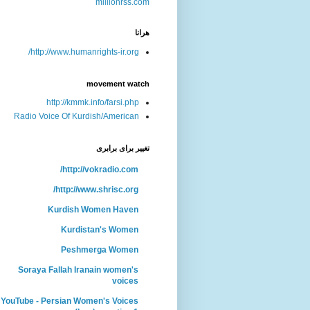
هرانا
http://www.humanrights-ir.org/
movement watch
http://kmmk.info/farsi.php
Radio Voice Of Kurdish/American
تغییر برای برابری
http://vokradio.com/
http://www.shrisc.org/
Kurdish Women Haven
Kurdistan's Women
Peshmerga Women
Soraya Fallah Iranain women's
voices
YouTube - Persian Women's Voices