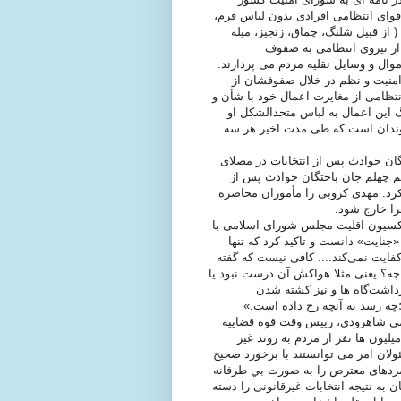
وای انتظامی افرادی بدون لباس فرم،
از قبیل شلنگ، چماق، زنجیز، میله
از نیروی انتظامی به صفوف
ال و وسایل نقلیه مردم می پردازند.
امنیت و نظم در خلال صفوفشان از
تظامی از مغایرت اعمال خود با شأن و
 این اعمال به لباس متحدالشکل او
هروندان است که طی مدت اخیر هر سه
گان حوادث پس از انتخابات در مصلای
سم چهلم جان باختگان حوادث پس از
رد. مهدی کروبی را مأموران محاصره
ا خارج شود.
راکسیون اقلیت مجلس شورای اسلامی با
«جنایت» دانست و تاکید کرد که تنها
کفایت نمی‌کند.... کافی نیست که گفته
 چه؟ یعنی مثلا هواکش آن درست نبود یا
زداشت‌گاه ها و نیز کشته شدن
ه رسد به آنچه رخ داده است.»
به سید محمود هاشمی شاهرودی، رییس وقت قوه قضاییه
يليون ها نفر از مردم به روند غير
ولان امر می توانستند با برخورد صحيح
نامزدهای معترض را به صورت بي طرفانه
به نتيجه انتخابات غيرقانونی را دسته