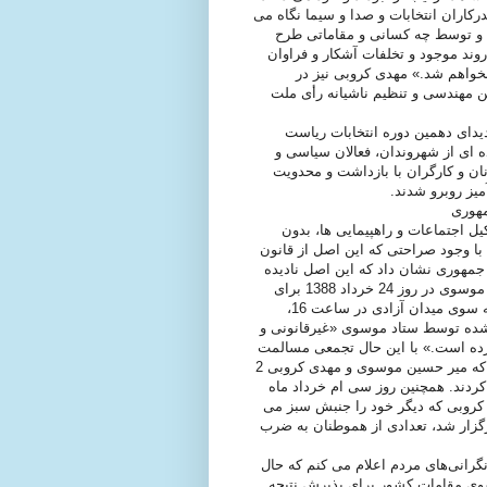
رکاران انتخابات و صدا و سيما نگاه می
نه و توسط چه کسانی و مقاماتی طرح
ند موجود و تخلفات آشکار و فراوان
خواهم شد.» مهدی کروبی نیز در
ين مهندسی و تنظيم ناشيانه رأی ملت
یدای دهمین دوره انتخابات ریاست
 ای از شهروندان، فعالان سیاسی و
ان و کارگران با بازداشت و محدويت
يز روبرو شدند.
، «تشکیل اجتماعات و راهپیمایی ها، بدون
با وجود صراحتی که این اصل از قانون
 جمهوری نشان داد که این اصل نادیده
انگاشته می شود. به گونه ای که در پی درخواست ستاد میرحسین موسوی در روز 24 خرداد 1388 برای
برگزاری یک راهیپیمایی آرام اعتراضی در تهران از میدان انقلاب به سوی میدان آزادی در ساعت 16،
ه شده توسط ستاد موسوی «غیرقانونی و
رده است.» با این حال تجمعی مسالمت
آمیز با حضور حدود 3 میلیون نفر از شهروندان تهرانی، برگزار شد که میر حسین موسوی و مهدی کروبی 2
ردند. همچنین روز سی ام خرداد ماه
کروبی که دیگر خود را جنبش سبز می
رگزار شد، تعدادی از هموطنان به ضرب
نگرانی‌های مردم اعلام می کنم که حال
سوی مقامات کشور برای پذیرش نتیجه