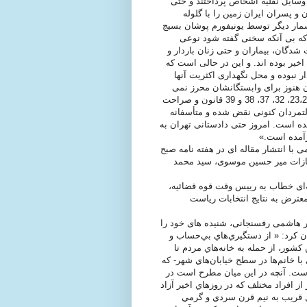
 وسايل نقليه اشخاص پرداختند و حتی
 و پسران ايران زمين را با گلوله
مار ديگر توسط يونيفورم پوشان بسيج
که بی آنکه سخنی گفته شود نوعی
شدگان، بيماران و حتی زنان باردار و
خير بوده اند. و اين در حالی است که
ار نبوده و محل نگهداری اکثريت آنها
 هنوز برای وابستگانشان محرز نمی
باشد. همه اينها موارد نقض آشکار قانون بوده و با اصول 22، 23،24،27، 32، 37، 38 و 39 قانون و صراحت
دولتمردان کنونی نقض شده و متأسفانه
ه است. امروز حتی دادستانی تهران به
رآمده است.»
ی با انتشار مقاله ای در هفته نامه صبح
جازات میر حسین موسوی، سید محمد
ه‌ای خطاب به رییس وقت قوه قضائیه،
عترض به نتايج انتخابات رياست
 با ارسال نامه ای در هفتم مرداد ماه 1388 به اکبر هاشمی رفسنجانی، شنیده های خود را
 کرد: « از دستگيري‌هاي بي‌حساب و
شور، از حمله به خانه‌هاي مردم تا
 خانم‌ها در سطح خيابان‌هاي شهر- كه
 است. آنچه در اين ميان مطرح است در
 افراد مختلف كه در روزهاي اخير آزاد
ل قريب به نيم قرن سردي و گرمي