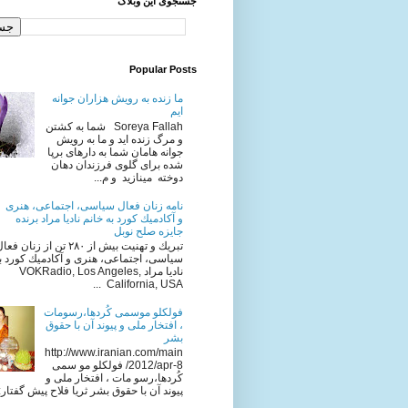
جستجوی این وبلاگ
Popular Posts
ما زنده به رویش هزاران جوانه
ایم
Soreya Fallah شما به كشتن
و مرگ زنده ايد و ما به رويش
جوانه هامان شما به دارهای برپا
شده برای گلوی فرزندان دهان
دوخته مینازید و م...
نامه زنان فعال سياسى، اجتماعى، هنرى
و آكادميك كورد به خانم ناديا مراد برنده
جایزه صلح نوبل
تبريك و تهنيت بيش از ٢٨٠ تن از زنان فع
سياسى، اجتماعى، هنرى و آكادميك كورد به
ناديا مراد VOKRadio, Los Angeles,
California, USA ...
فولکلو موسمی کُردها،رسومات
، افتخار ملی و پیوند آن با حقوق
بشر
http://www.iranian.com/main
/2012/apr-8 فولکلو مو سمی
کُردها،رسو مات ، افتخار ملی و
پیوند آن با حقوق بشر ثریا فلاح پیش گفتار: ا