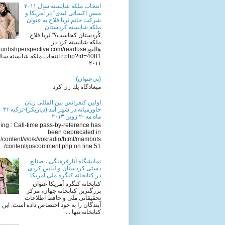
انتخاب ملکه شایسته سال ٢٠١١
میس اکساتی لیدی" در آمریکا و
شرکت خانم ثریا فلاح به عنوان
ملکه شایسته کردستان
کُردستان کجاست؟" ثریا فلاح
ملکه شایسته کرد در
هالیودkurdishperspective.com/readuse
r.php?id=4081 انتخاب ملکه شایسته سا
٢٠١١...
(بی‌عنوان)
میعادگاه یك زن كرد
اولين كنفرانس بين المللى زنان
خاورميانه در شهر آمد (ذياربكر)-تركيه ٣١
ماه مه -٢ ژوين ٢٠١٣
ng : Call-time pass-by-reference has
been deprecated in
/content/v/o/k/vokradio/html/mambots
/content/joscomment.php on line 51...
نمایشگاه آثارفرهنگی ، صنایع
دستی کردستان و لباس کردی
در کتابخانه کنگره ملی آمریکا
کتابخانه کنگره آمریکا عنوان
بزرگترین کتابخانه جهان، مرکز
تحقیقاتی ملی و حافظ اطلاعات
آیندگان را به خود اختصاص داده است. این
کتابخانه تنها ...