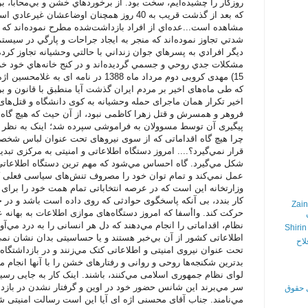
روزگار را چشيده‌ايم، سخت بود. از برخوردهاي خشن و بي‌محابا، بر
كه بعد از گذشت قريب به 40 روز همچنان اوضاعشا
مشاهده است...عده‌اي از افراد بازداشت‌شده مطرح نموده‌اند كه ب
شدتي تجاوز نموده‌اند كه منجر به ايجاد جراحات و پارگي در سيست
ديگر افرادي به پسرهاي جوان زنداني با حالتي وحشيانه تجاوز كرد
مشكلات جدي روحي و جسمي گرديده‌اند و در كنج خانه‌هاي خود خزي
15) مهدی كروبی دوم مرداد ماه 1388 در نام
که طی ماه‌های اخیر بر مردم ایران گذشت آیا منطبق با قانون و ب
اخیر تکرار همان ماجرای حمله وحشیانه به کوی دانشگاه و قتل‌‌ها
فروهر و همسرش و قتل زهرا کاظمی نبود، از آن حیث که هیچ گاه 
پیگیری آن توسط مسوولان به فراموشی سپرده شد؛ اینک به نظر مي
چرا هیچ گاه اقداماتی که از سوی نیرو‌های تحت عنوان لباس شخص
قرار نمي‌گیرد؟.... امروز دستگاه اطلاعاتی و امنیتی به مرکزی تبد
شکل مي‌گیرد. گاه احساس مي‌شود که مهم ترین دستگاه اطلاعاتی 
عمل نمي‌کند و تمام توان خود را مصروف تنش‌‌های سیاسی فعلی کر
وزارتخانه این است که در عرصه انتخاباتی تمام همت خود را برای
کار بندد، بی آنکه پاسخگوی حوادثی که روی داده است باشد و در
Zain
حرکت کند. واأسفا که امروز دستگاه‌های موازی اطلاعات به بهانه 
نظام، اقداماتی را انجام مي‌دهند که دل هر انسانی را به درد مي
Shirin
اطلاعاتی کشور از آن بي‌خبر هستند و یا حساسیتی بدان نشان نمي‌د
لاح
تحت عنوان نیروی امنیتی و اطلاعاتی کتک مي‌زنند و در بازداشتگاه‌
بدترین شکنجه‌ها روحی و روانی و رفتار‌های خشن را با آنها انجام 
لوای نظام جمهوری اسلامی مي‌کنند، باشند. اینک کار به جایی رسی
سر مي‌برند این شانس حضور خود در اوین و گرفتار نشدن در بازداش
ی حقوق
مي‌نامند. جناب آقای محسنی اژ‌ه ای آیا این است رسالت امنیتی شما