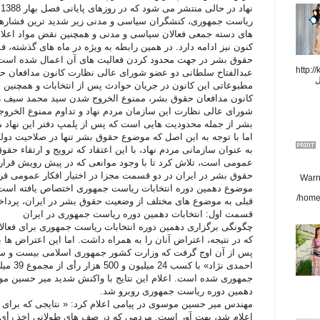
ن
ریاست جمهوری، کنشگران سیاسی و مدنی زیر شدید ترین فشارها قر
های دسته جمعی فعالان سیاسی و مدنی و همچنین نقض مواد اعلام
کنون نیز ادامه دارد. در همين رابطه به ويژه در ماه های گذشته، 
حقوق بشر در جهت محدود کردن فعاليت های آن اعمال شده است.
http://
عبدالفتاح سلطانی دو عضو شورای عالی نظارت کانون مدافعان حق
ل
مطبوعاتی این کانون در جریان حوادث پس از انتخابات و همچنین
شورای عالی نظارت این سازمان مردم نهاد و تداوم ممنوع الخرو
بشر از جمله محدودیت هایی است که پس از پلمپ دفتر این نهاد 
اما با توجه به این اصل که موضوع حقوق بشر تنها در صلاحیت دو
به عنوان سازمانی مردم نهاد، با این اعتقاد که ترویج و ارتقاء حق
عمومی است، تلاش کرد تا با وجود موانعی که در پیش رویش قرار
حقوق بشر در ایران در دو قسمت مجزا در اختیار افکار عمومی قر
Warni
موضوع دهمین دوره انتخابات ریاست جمهوری اختصاص یافته است
/home
قبلی به موضوع های مختلف از وضعیت حقوق بشر در ایران، پردا
قسمت اول: انتخابات دهمین دوره ریاست جمهوری در ایران
چگونگی برگزاری دهمین دوره انتخابات ریاست جمهوری برای فعالان
که در نتیجه، اعتراض آنان را به همراه داشت. اما این اعتراض ها
احمدی نژ
جمهوری شده است. اعلام اين نتايج با واکنش شديد مير حسين مو
دهمین دوره ریاست جمهوری روبرو شد.
مهندس مير حسين موسوی در پيامی اعلام کرد: « نتايجی که برای 
اعلام شد، بهت آور است. مردمی که در صف های طولانی اخذ رأی ش