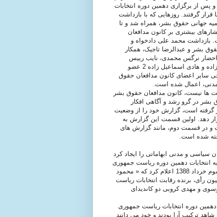
هاد در حالی منتشر می شود که در روزهای پایانی فصل بهار 1388 و پس از برگزاری دهمین دوره انتخابات
ار گرفتند. روزهایی که با بازداشت
یه جهانی حقوق بشر، همراه شد و تا
فشارهای بيشتری بر کانون مدافعان
 بازداشت محمد علی دادخواه و
وق بشر و عبدالرضا تاجیک، همکار
 احضار نرگس محمدی، نایب رییس
کانون مدافعان حقوق بشر، ممنوع الخروج شدن سید محمد سیف زاده و هادی اسماعیل زاده 2 عضو
جی سایر اعضای کانون مدافعان حقوق
مدنی، اعمال شده است.
لت ها نیست، کانون مدافعان حقوق بشر
وق بشر در گرو رشد و آگاهی افکار
 گرفته است، گزارش خود را از وضعیت
ار دهد. اولین قسمت این گزارش به
 و در قسمت دوم، مانند گزارش های
خته شده است.
 سیاسی و مدنی ابهاماتی را ایجاد کرد
 به انتخابات دهمین دوره ریاست جمهوری
پس از آن اوج گرفت که وزارت کشور جمهوری اسلامی بیست و سوم خرداد 1388 اعلام کرد که « محمود
اد» با کسب 24 ميليون و 500 هزار رأی از مجموع 39 ميليون رأی، برنده رقابت انتخابات رياست
سوی و مهدی کروبی دو کاندیدای
دهمين دوره انتخابات رياست جمهوری
اهد ترکيب آرا بودند و خود می دانند