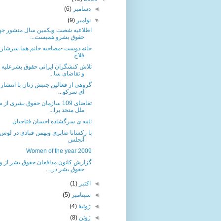
◄
دسامبر
(6)
▼
نوامبر
(9)
اطلاعیه شصت ویکمین سال منشور جه
حقوق بشرو همبست...
خانه دوست -مصاحبه خانم هما سرشار با
فلاح
تلاش کنشگران ایرانی حقوق بشرعلیه ا
و تقاضای سا...
گروهی از فعالین جنبش زنان با انتشار ب
ای سرکو...
تقاضای 109 سازمان حقوق بشری از
ملل متحد برا...
نامه ی سرگشاده احسان فتاحیان
با رکسانا صابری وبهمن قبادي در لوس
آنجلس
Women of the year 2009
گزارش کانون مدافعان حقوق بشر از 
حقوق بشر در ...
◄
اکتبر
(1)
◄
سپتامبر
(5)
◄
ژوئیهٔ
(4)
◄
ژوئن
(8)