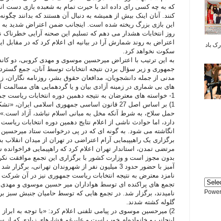
که به چه کسی رای داده اند با حيرت تمام به شعبده بازی دست اند
کنند. آنان اينک بيش از هميشه به دنبال آن هستند که بدانند چگو
اين بازی بزرگ ريخته شده است. اينجانب ضمن اعتراض شديد به رو
روز انتخابات هشدار می دهم که تسليم اين صحنه آرايی خطرناک ن
اعتراض به روند شمارش آرا در بيانيه ای اعلام کرد که در مقابل ا
بر شما مبارک باد
سکوت نخواهد کرد.
به این ترتیب با اعتراض میرحسین موسوی و مهدی کروبی، دو کاند
جمهوری و زیر سؤال بردن نتیجه انتخابات توسط آنان، جمع گسترده
مدنی از جمله دانشجويان، مدافعان حقوق بشر، روزنامه نگاران، زن
های بی شماری در زمينه آزادی بيان و يا گردهمايی های مسالمت آم
1- خواسته های معترضان به نتیجه دهمین دوره انتخابات ریاست جمهوری
1) بر اساس اصل 27 قانون اساسی جمهوری اسلامی ایران
حمل سلاح، به شرط آنکه مخل به مبانی اسلام نباشد، آزاد است.» 
دارد، اما حوادث ناشی از اعلام نتایج دهمین دوره انتخابات ریاست
مرتضی تمدن، استاندار تهران اعلام کرد که راهپیمایی فراخواند
بدون مجوز است و وزارت کشور با برگزاری این تجمع موافقت نک
نامزد معترض به نتیجه انتخابات ریاست جمهوری نیز در آن شرکت ک
تجمع های پراکنده ای توسط هواداران میر حسین موسوی و مهدی 
Power
نامیدند، برگزار شد. در تجمع هایی که توسط حامیان جنبش سبز ب
گلوله کشته شدند.
2) میرحسین موسوی در پیامی تلفنی اعلام کرد: «با توجه به ابراز 
اینجانب و خانواده‌ام خوب است و علیرغم فشارهای زیادی که از 