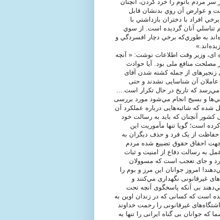
 سر مردم باتوم را خرد كردن، آنچنان
ن غيرعادي است و عوارض آن روي بدنشان قابل
رخي افراد با دختران بازداشتي با
م تناسلي آنان گرديده است. از سوي
ه‌اند به طوري‌كه برخي دچار افسردگي و
ده‌اند.»
ه ای به غلامحسین اژه ای، وزیر وقت اطلاعات نوشت: « آنچه
ر مصلحت منافع ملی بود. آیا حوادث
ی زنجیر‌های از جمله کشته شدن آقای
عاملان آن شناسایی نشدند و حتی
‌رسد که تاریخ در حال تکرار است....
ي‌ها و بسیج انجام مي‌شود مورد بررسی
یل شده که شائبه‌هایی درباره عملکرد آن
کشور آنچنان که باید به رسالت خود
ده است؛ گویا تنها مأموریت این
 حفاظت از یک فرد و حذف دیگران به
 جهت احقاق حقوق تضییع شده مردم
عمل به رسالت دفاع از امنیت و ثبات
‌آورد و جای تعجب است که مسوولان
هند! امروز جوانان این مرز و بوم را
های غیرقانونی نگهداری مي‌کنند و
مي‌دهند بی آنکه پاسخگوی آنچه تحت
ده است که کسانی که در زندان اوین به
تگاه‌های غیر‌قانونی را رحمت خداوند
 که جوانان بی گناه ایرانی را تنها به