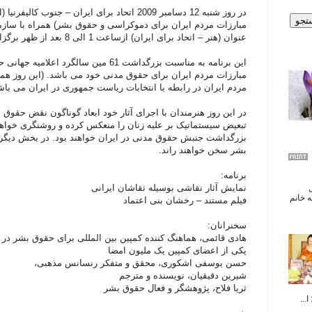
در روز شنبه 12 دسامبر 2009 اتحاد برای ایران – جنوب 
مبارزات مردم ایران برای دموکراسی و حقوق بشر) همراه با سازم
عنوان (هنر – اتحاد برای ایران) ازساعت 1 الی 8 بعد از ظهر برگزار خواهند کرد.
مبارزات مردم ایران برای حقوق مدنی خود می باشد. (این روز هم
مردم ایران در رابطه با انتخابات ریاست جمهوری در ایران می باش
در این روز هنرمندان با اجرای آثار خود ابعاد گوناگون نقض حقو
تبعیض سیستماتیک بر علیه زنان را منعکس کرده و روشنگری خواهن
بزرگداشت جنبش حقوق مدنی در ایران خواهند بود. در بخش دیگری
بشر سخن خواهند راند.
برنامه:
نمایش آثار نقاشی بوسیله نقاشان ایرانی
ال
 خانم
فیلم مستند – رخشان بنی اعتماد
سخنرانان:
هادی قائمی، هماهنگ کننده کمپین بین المللی برای حقوق بشر در 
یکی از اعضای کمپین یک ملیون امضا
حسن یوسفی اشکوری، محقق و متفکر رنسانس مذهبی،
شیرین دقیقیان، نويسنده‌ و مترجم‌
ثریا فلاح، پژوهشگر و فعال حقوق بشر
...