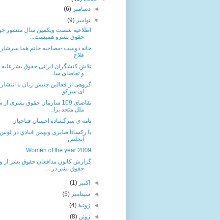
◄
دسامبر
(6)
▼
نوامبر
(9)
اطلاعیه شصت ویکمین سال منشور جه
حقوق بشرو همبست...
خانه دوست -مصاحبه خانم هما سرشار با
فلاح
تلاش کنشگران ایرانی حقوق بشرعلیه ا
و تقاضای سا...
گروهی از فعالین جنبش زنان با انتشار ب
ای سرکو...
تقاضای 109 سازمان حقوق بشری از
ملل متحد برا...
نامه ی سرگشاده احسان فتاحیان
با رکسانا صابری وبهمن قبادي در لوس
آنجلس
Women of the year 2009
گزارش کانون مدافعان حقوق بشر از 
حقوق بشر در ...
◄
اکتبر
(1)
◄
سپتامبر
(5)
◄
ژوئیهٔ
(4)
◄
ژوئن
(8)