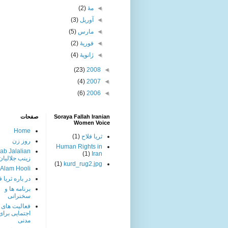
◄
مهٔ
(2)
◄
آوریل
(3)
◄
مارس
(5)
◄
فوریهٔ
(2)
◄
ژانویهٔ
(4)
(23)
2008
◄
(4)
2007
◄
(6)
2006
◄
Soraya Fallah Iranian
صفحات
Women Voice
Home
ثریا فلاح
(1)
روز زن
Human Rights in
ab Jalalian
(1)
Iran
زینب جلالیان
(1)
kurd_rug2.jpg
 Alam Hooli
در باره ثریا ف
برنامه ها و
سخنرانی
فعالیت های
اجتمایی برا
مدنی