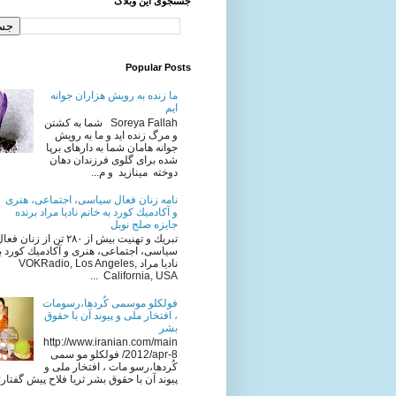
جستجوی این وبلاگ
Popular Posts
ما زنده به رویش هزاران جوانه
ایم
Soreya Fallah شما به كشتن
و مرگ زنده ايد و ما به رويش
جوانه هامان شما به دارهای برپا
شده برای گلوی فرزندان دهان
دوخته مینازید و م...
نامه زنان فعال سياسى، اجتماعى، هنرى
و آكادميك كورد به خانم ناديا مراد برنده
جایزه صلح نوبل
تبريك و تهنيت بيش از ٢٨٠ تن از زنان فع
سياسى، اجتماعى، هنرى و آكادميك كورد به
ناديا مراد VOKRadio, Los Angeles,
California, USA ...
فولکلو موسمی کُردها،رسومات
، افتخار ملی و پیوند آن با حقوق
بشر
http://www.iranian.com/main
/2012/apr-8 فولکلو مو سمی
کُردها،رسو مات ، افتخار ملی و
پیوند آن با حقوق بشر ثریا فلاح پیش گفتار: ا