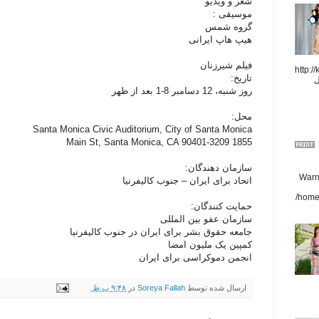
شعر و ویدیو
موسیقی :
گروه شمس
هیپ هاپ ایرانی
فیلم شیرزنان
http://
تاریخ:
ل
روز شنبه، 12 دسامبر 8-1 بعد از ظهر
محل:
Santa Monica Civic Auditorium, City of Santa Monica
1855 Main St, Santa Monica, CA 90401-3209
سازمان دهندگان:
Warni
اتحاد برای ایران – جنوب کالیفرنیا
/home
حمایت کنندگان:
سازمان عفو بین المللی
جامعه حقوق بشر برای ایران در جنوب کالیفرنیا
کمپین یک ملیون امضا
انجمن دموکراسی برای ایران
ارسال شده توسط
Soreya Fallah
در
۹:۴۸ ب.ظ.