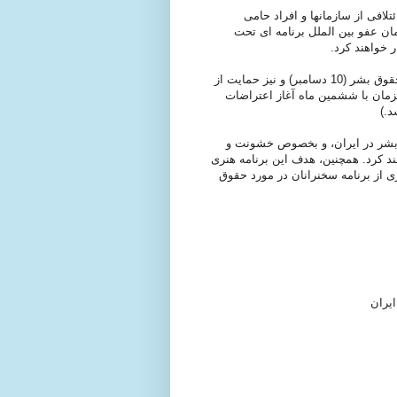
کالیفرنیا (ائتلافی از سازمانها و افراد حامی
ان عفو بین الملل برنامه ای تحت
این برنامه به مناسبت بزرگداشت 61 مین سالگرد اعلامیه جهانی حقوق بشر (10 دسامبر) و نیز حمایت از
زمان با ششمین ماه آغاز اعتراضات
د.)
ق بشر در ایران، و بخصوص خشونت و
د کرد. همچنین، هدف این برنامه هنری
 از برنامه سخنرانان در مورد حقوق
ایران