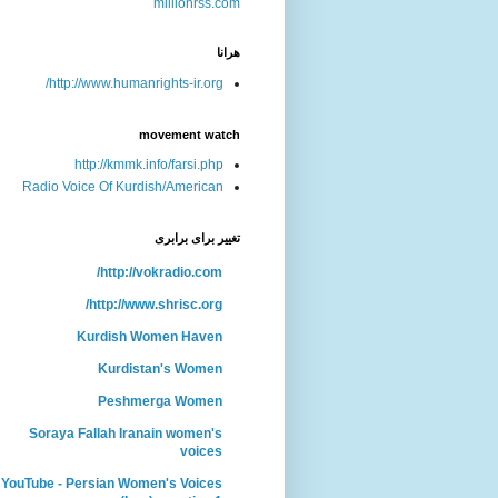
هرانا
http://www.humanrights-ir.org/
movement watch
http://kmmk.info/farsi.php
Radio Voice Of Kurdish/American
تغییر برای برابری
http://vokradio.com/
http://www.shrisc.org/
Kurdish Women Haven
Kurdistan's Women
Peshmerga Women
Soraya Fallah Iranain women's
voices
YouTube - Persian Women's Voices