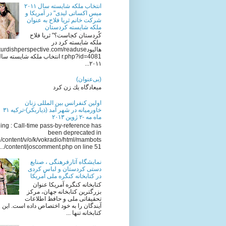
انتخاب ملکه شایسته سال ٢٠١١
میس اکساتی لیدی" در آمریکا و
شرکت خانم ثریا فلاح به عنوان
ملکه شایسته کردستان
کُردستان کجاست؟" ثریا فلاح
ملکه شایسته کرد در
هالیودkurdishperspective.com/readuse
r.php?id=4081 انتخاب ملکه شایسته سا
٢٠١١...
(بی‌عنوان)
میعادگاه یك زن كرد
اولين كنفرانس بين المللى زنان
خاورميانه در شهر آمد (ذياربكر)-تركيه ٣١
ماه مه -٢ ژوين ٢٠١٣
ng : Call-time pass-by-reference has
been deprecated in
/content/v/o/k/vokradio/html/mambots
/content/joscomment.php on line 51...
نمایشگاه آثارفرهنگی ، صنایع
دستی کردستان و لباس کردی
در کتابخانه کنگره ملی آمریکا
کتابخانه کنگره آمریکا عنوان
بزرگترین کتابخانه جهان، مرکز
تحقیقاتی ملی و حافظ اطلاعات
آیندگان را به خود اختصاص داده است. این
کتابخانه تنها ...