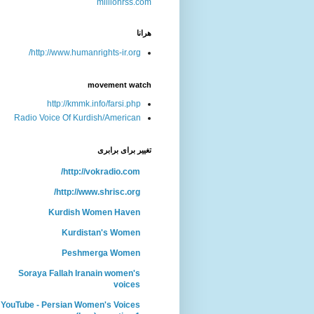
هرانا
http://www.humanrights-ir.org/
movement watch
http://kmmk.info/farsi.php
Radio Voice Of Kurdish/American
تغییر برای برابری
http://vokradio.com/
http://www.shrisc.org/
Kurdish Women Haven
Kurdistan's Women
Peshmerga Women
Soraya Fallah Iranain women's
voices
YouTube - Persian Women's Voices