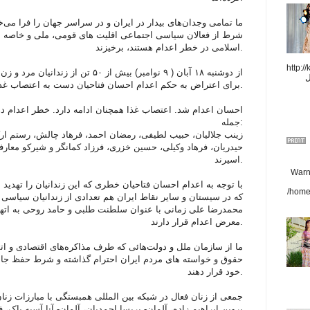
ما تمامی وجدان‌های بیدار در ایران و در سراسر جهان را فرا می‌خ
شرط از فعالان سیاسی اجتماعی اقلیت های قومی، ملی و خاصه مب
اسلامی در خطر اعدام هستند، برخیزند.
http://
از دوشنبه‌ ۱۸ آبان ( ۹ نوامبر) بیش از ۵۰ 
ل
برای اعتراض به حکم اعدام احسان فتاحیان دست به اعتصاب غذای نامحدود زده‌اند.
احسان اعدام شد. اعتصاب غذا همچنان ادامه دارد. خطر اعدام دهها
جمله:
زینب جلالیان، حبیب لطیفی، رمضان احمد، فرهاد چالش، رستم ارک
حیدریان، فرهاد وکیلی، حسین خزری، فرزاد کمانگر و شیرکو معارفی
اسیرند.
Warni
با توجه به اعدام احسان فتاحیان خطری که این زندانیان را تهدید
/home
که در سیستان و سایر نقاط ایران هم تعدادی از زندانیان سیاسی ح
محمدرضا علی زمانی با عنوان سلطنت طلبی و حامد روحی به اته
معرض اعدام قرار دارند.
ما از سازمان ملل و دولت‌هائی که طرف مذاکره‌های اقتصادی و اتم
حقوق و خواسته های مردم ایران احترام گذاشته و شرط حفظ جان ا
خود قرار دهند.
جمعی از زنان فعال در شبکه بین المللی همبستگی با مبارزات زنان
پروین ابراهیم زاده، آلمان- پریسا احمدیان، آلمان- آنا آسیه پاک، ف