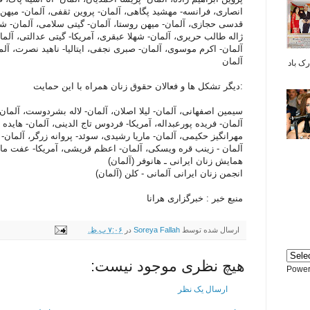
انصاری، فرانسه- مهشید پگاهی، آلمان- پروین ثقفی، آلمان- میهن
قدسی حجازی، آلمان- میهن روستا، آلمان- گیتی سلامی، آلمان- شه
ژاله طالب حریری، آلمان- شهلا عبقری، آمریکا- گیتی عدالتی، آلم
آلمان- اکرم موسوی، آلمان- صبری نجفی، ایتالیا- ناهید نصرت، آلم
آلمان
بر شما مبارک باد
دیگر تشکل ها و فعالان حقوق زنان همراه با این حمایت:
سیمین اصفهانی، آلمان- لیلا اصلان، آلمان- لاله بشردوست، آلمان- 
آلمان- فریده پورعبداله، آمریکا- فردوس تاج الدینی، آلمان- هایده ت
مهرانگیز حکیمی، آلمان- ماریا رشیدی، سوئد- پروانه زرگر، آلمان- 
آلمان - زینب قره ویسکی، آلمان- اعظم قریشی، آمریکا- عفت ماهب
همایش زنان ایرانی ـ هانوفر (آلمان)
انجمن زنان ایرانی آلمانی - کلن (آلمان)
منبع خبر : خبرگزاری هرانا
ارسال شده توسط
Soreya Fallah
در
۷:۰۶ ب.ظ.
هیچ نظری موجود نیست:
Power
ارسال یک نظر