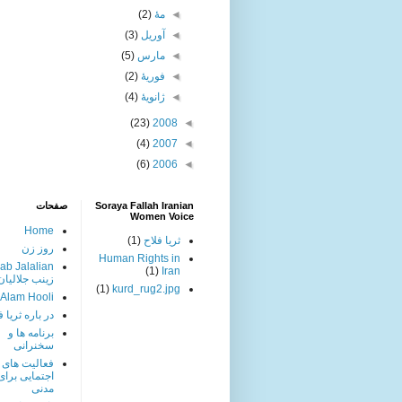
◄
مهٔ
(2)
◄
آوریل
(3)
◄
مارس
(5)
◄
فوریهٔ
(2)
◄
ژانویهٔ
(4)
(23)
2008
◄
(4)
2007
◄
(6)
2006
◄
Soraya Fallah Iranian
صفحات
Women Voice
Home
ثریا فلاح
(1)
روز زن
Human Rights in
ab Jalalian
(1)
Iran
زینب جلالیان
(1)
kurd_rug2.jpg
 Alam Hooli
در باره ثریا ف
برنامه ها و
سخنرانی
فعالیت های
اجتمایی برا
مدنی