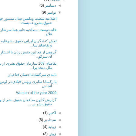
◄
دسامبر
(6)
▼
نوامبر
(9)
اطلاعیه شصت ویکمین سال منشور جه
حقوق بشرو همبست...
خانه دوست -مصاحبه خانم هما سرشار با
فلاح
تلاش کنشگران ایرانی حقوق بشرعلیه ا
و تقاضای سا...
گروهی از فعالین جنبش زنان با انتشار ب
ای سرکو...
تقاضای 109 سازمان حقوق بشری از
ملل متحد برا...
نامه ی سرگشاده احسان فتاحیان
با رکسانا صابری وبهمن قبادي در لوس
آنجلس
Women of the year 2009
گزارش کانون مدافعان حقوق بشر از 
حقوق بشر در ...
◄
اکتبر
(1)
◄
سپتامبر
(5)
◄
ژوئیهٔ
(4)
◄
ژوئن
(8)