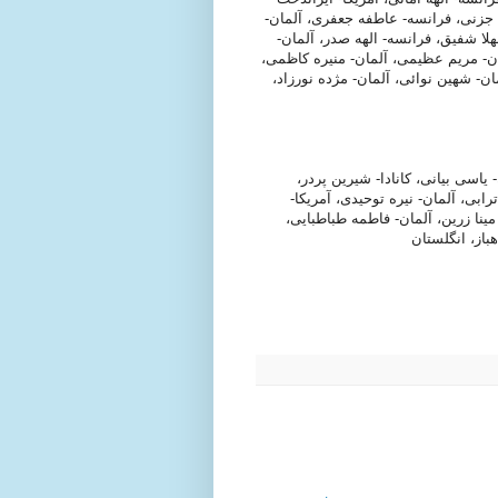
 جزنی، فرانسه- عاطفه جعفری، آلمان-
لا شفیق، فرانسه- الهه صدر، آلمان-
ان- مریم عظیمی، آلمان- منیره کاظمی،
ان- شهین نوائی، آلمان- مژده نورزاد،
یاسی بیانی، کانادا- شیرین پردر،
رابی، آلمان- نیره توحیدی، آمریکا-
مینا زرین، آلمان- فاطمه طباطبایی،
از، انگلستان