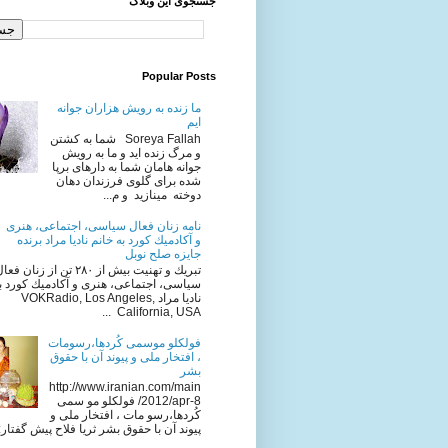
جستجوی این وبلاگ
Popular Posts
ما زنده به رویش هزاران جوانه
ایم
Soreya Fallah شما به كشتن
و مرگ زنده ايد و ما به رويش
جوانه هامان شما به دارهای برپا
شده برای گلوی فرزندان دهان
دوخته مینازید و م...
نامه زنان فعال سياسى، اجتماعى، هنرى
و آكادميك كورد به خانم ناديا مراد برنده
جایزه صلح نوبل
تبريك و تهنيت بيش از ٢٨٠ تن از زنان فع
سياسى، اجتماعى، هنرى و آكادميك كورد به
ناديا مراد VOKRadio, Los Angeles,
California, USA ...
فولکلو موسمی کُردها،رسومات
، افتخار ملی و پیوند آن با حقوق
بشر
http://www.iranian.com/main
/2012/apr-8 فولکلو مو سمی
کُردها،رسو مات ، افتخار ملی و
پیوند آن با حقوق بشر ثریا فلاح پیش گفتار: ا