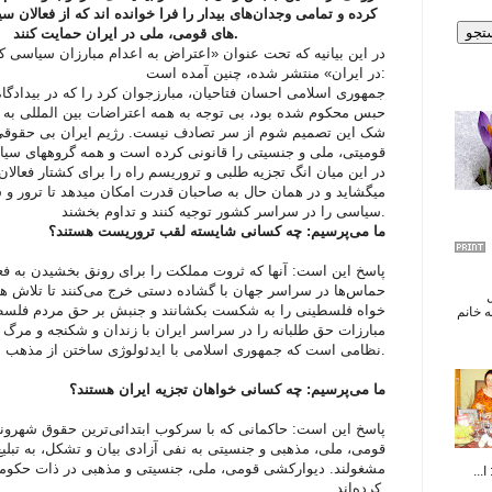
کرده و تمامی وجدان‌های بیدار را فرا خوانده اند که از فعالان 
های قومی، ملی در ایران حمایت کنند.
در این بیانیه که تحت عنوان «اعتراض به اعدام مبارزان سیاسی کرد
در ایران» منتشر شده، چنین آمده است:
جمهوری اسلامی احسان فتاحیان، مبارزجوان کرد را که در بیدادگا
حبس محکوم شده بود، بی توجه به همه اعتراضات بین المللی به 
شک این تصمیم شوم از سر تصادف نیست. رژیم ایران بی حقوقی
قومیتی، ملی و جنسیتی را قانونی کرده است و همه گروههای سیاس
در این میان انگ تجزیه طلبی و تروریسم راه را برای کشتار فعال
میگشاید و در همان حال به صاحبان قدرت امکان میدهد تا ترور و
سیاسی را در سراسر کشور توجیه کنند و تداوم بخشند.
ما می‌پرسیم: چه کسانی شایسته لقب تروریست هستند؟
پاسخ این است: آنها که ثروت مملکت را برای رونق بخشیدن به فعا
حماس‌ها در سراسر جهان با گشاده دستی خرج می‌کنند تا تلاش ها
ال
خواه فلسطینی را به شکست بکشانند و جنبش بر حق مردم فلسطین 
 خانم
مبارزات حق طلبانه را در سراسر ایران با زندان و شکنجه و مرگ پ
نظامی است که جمهوری اسلامی با ایدئولوژی ساختن از مذهب بر پا کرده است.
ما می‌پرسیم: چه کسانی خواهان تجزیه ایران هستند؟
پاسخ این است: حاکمانی که با سرکوب ابتدائی‌ترین حقوق شهرو
قومی، ملی، مذهبی و جنسیتی به نفی آزادی بیان و تشکل، به تبل
مشغولند. دیوارکشی قومی، ملی، جنسیتی و مذهبی در ذات حکومتی 
...
کرده‌اند.