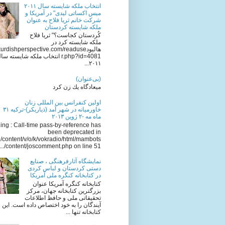
انتخاب ملکه شایسته سال ٢٠١١
میس اکساتی لیدی" در آمریکا و
شرکت خانم ثریا فلاح به عنوان
ملکه شایسته کردستان
کُردستان کجاست؟" ثریا فلاح
ملکه شایسته کرد در
هالیودkurdishperspective.com/readuse
r.php?id=4081 انتخاب ملکه شایسته سا
٢٠١١...
(بی‌عنوان)
میعادگاه یك زن كرد
اولين كنفرانس بين المللى زنان
خاورميانه در شهر آمد (ذياربكر)-تركيه ٣١
ماه مه -٢ ژوين ٢٠١٣
ng : Call-time pass-by-reference has
been deprecated in
/content/v/o/k/vokradio/html/mambots
/content/joscomment.php on line 51...
نمایشگاه آثارفرهنگی ، صنایع
دستی کردستان و لباس کردی
در کتابخانه کنگره ملی آمریکا
کتابخانه کنگره آمریکا عنوان
بزرگترین کتابخانه جهان، مرکز
تحقیقاتی ملی و حافظ اطلاعات
آیندگان را به خود اختصاص داده است. این
کتابخانه تنها ...