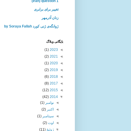
(Iran) question 1
تغییر برای برابری
زنان آذرمهر
ژوانگه‌ی ژنی كورد by Soraya Fallah
بايگانی وبلاگ
(1)
2023
◄
(2)
2021
◄
(1)
2020
◄
(2)
2019
◄
(6)
2018
◄
(8)
2017
◄
(12)
2015
◄
(42)
2014
▼
◄
نوامبر
(1)
◄
اکتبر
(2)
◄
سپتامبر
(1)
◄
اوت
(2)
▼
ژوئیهٔ
(11)