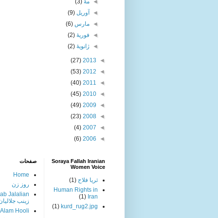
◄
مهٔ
(3)
◄
آوریل
(9)
◄
مارس
(6)
◄
فوریهٔ
(2)
◄
ژانویهٔ
(2)
(27)
2013
◄
(53)
2012
◄
(40)
2011
◄
(45)
2010
◄
(49)
2009
◄
(23)
2008
◄
(4)
2007
◄
(6)
2006
◄
Soraya Fallah Iranian
صفحات
Women Voice
Home
ثریا فلاح
(1)
روز زن
Human Rights in
ab Jalalian
(1)
Iran
زینب جلالیان
(1)
kurd_rug2.jpg
 Alam Hooli