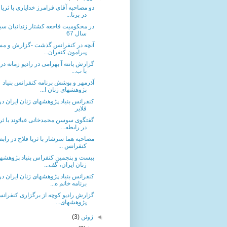
دو مصاحبه آقای فرامرز خدایاری با ثریا 
در برنا...
در محکومیت فاجعه کشتار زندانیان س
سال 67
آنچه در کنفرانس گذشت -گزارش و مس
پیرامون کنفران...
گزارش پانته آ بهرامی در رادیو زمانه در
با ب...
آذرمهر و پوشش برنامه کنفرانس بنیاد
پژوهشهای زنان ا...
کنفرانس بنیاد پژوهشهای زنان ایران در
فلایر
گفتگوی سوسن محمدخانی غیاثوند با ثری
در رابطه...
مصاحبه هما سرشار با ثریا فلاح در رابطه
کنفرانس ...
بیست و پنجمین کنفراس بنیاد پژوهشه
زنان ایران، گف...
کنفرانس بنیاد پژوهشهای زنان ایران در
برنامه خانم ه...
گزارش رادیو کوچه از برگزاری کنفرانس 
پژوهشهای...
◄
ژوئن
(3)