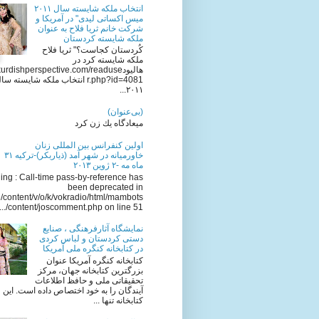
انتخاب ملکه شایسته سال ٢٠١١
میس اکساتی لیدی" در آمریکا و
شرکت خانم ثریا فلاح به عنوان
ملکه شایسته کردستان
کُردستان کجاست؟" ثریا فلاح
ملکه شایسته کرد در
هالیودkurdishperspective.com/readuse
r.php?id=4081 انتخاب ملکه شایسته سا
٢٠١١...
(بی‌عنوان)
میعادگاه یك زن كرد
اولين كنفرانس بين المللى زنان
خاورميانه در شهر آمد (ذياربكر)-تركيه ٣١
ماه مه -٢ ژوين ٢٠١٣
ng : Call-time pass-by-reference has
been deprecated in
/content/v/o/k/vokradio/html/mambots
/content/joscomment.php on line 51...
نمایشگاه آثارفرهنگی ، صنایع
دستی کردستان و لباس کردی
در کتابخانه کنگره ملی آمریکا
کتابخانه کنگره آمریکا عنوان
بزرگترین کتابخانه جهان، مرکز
تحقیقاتی ملی و حافظ اطلاعات
آیندگان را به خود اختصاص داده است. این
کتابخانه تنها ...