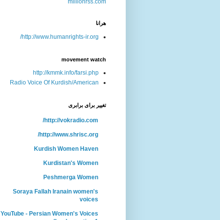
هرانا
http://www.humanrights-ir.org/
movement watch
http://kmmk.info/farsi.php
Radio Voice Of Kurdish/American
تغییر برای برابری
http://vokradio.com/
http://www.shrisc.org/
Kurdish Women Haven
Kurdistan's Women
Peshmerga Women
Soraya Fallah Iranain women's
voices
YouTube - Persian Women's Voices