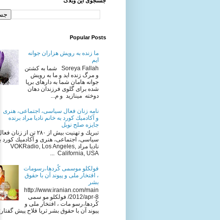
جستجوی این وبلاگ
Popular Posts
ما زنده به رویش هزاران جوانه
ایم
Soreya Fallah شما به كشتن
و مرگ زنده ايد و ما به رويش
جوانه هامان شما به دارهای برپا
شده برای گلوی فرزندان دهان
دوخته مینازید و م...
نامه زنان فعال سياسى، اجتماعى، هنرى
و آكادميك كورد به خانم ناديا مراد برنده
جایزه صلح نوبل
تبريك و تهنيت بيش از ٢٨٠ تن از زنان فع
سياسى، اجتماعى، هنرى و آكادميك كورد به
ناديا مراد VOKRadio, Los Angeles,
California, USA ...
فولکلو موسمی کُردها،رسومات
، افتخار ملی و پیوند آن با حقوق
بشر
http://www.iranian.com/main
/2012/apr-8 فولکلو مو سمی
کُردها،رسو مات ، افتخار ملی و
پیوند آن با حقوق بشر ثریا فلاح پیش گفتار: ا