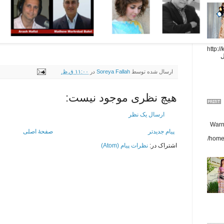
http://
ل
ارسال شده توسط
Soreya Fallah
در
۱۱:۰۰ ق.ظ.
هیچ نظری موجود نیست:
ارسال یک نظر
Warni
پیام جدیدتر
صفحهٔ اصلی
/home
اشتراک در:
نظرات پیام (Atom)