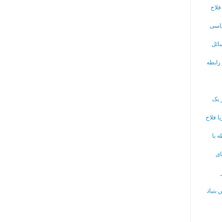
فلاح
یاسی
ائل
 رابطه
 یک
ا فلاح
 با
ای
بنیاد