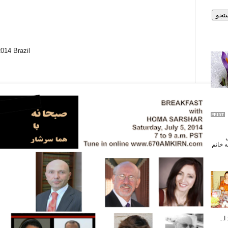
014 Brazil
ال
 خانم
...